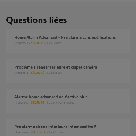
Questions liées
Home Alarm Advanced - Pré alarme sans notifications
5
réponses
SÉCURITÉ
il y a 3 mois
Problème sirène intérieure et clapet caméra
3
réponses
SÉCURITÉ
il y a 8 jours
Alarme home advanced ne s'active plus
4
réponses
SÉCURITÉ
il y a environ 4 heures
Pré alarme siréne intérieure intempestive ?
11
réponses
SÉCURITÉ
il y a 4 mois