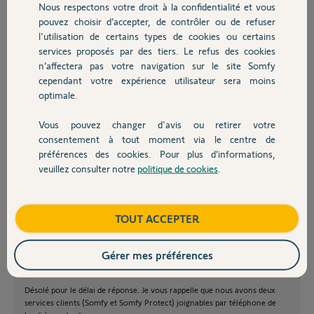
Nous respectons votre droit à la confidentialité et vous
Chauffage
J'ai bien vérifié que l'option "Notifications sonores" était toujours
pouvez choisir d’accepter, de contrôler ou de refuser
activée, je l'ai même désactivée puis réactivée, mais sans succès. Si je
l'utilisation de certains types de cookies ou certains
vais dans la partie test de la sirène, aucune des 3 notifications ne
services proposés par des tiers. Le refus des cookies
Autres produits
produit de son, par contre le signal lumineux est actif, et la sirène
n’affectera pas votre navigation sur le site Somfy
fonctionne correctement.
cependant votre expérience utilisateur sera moins
D'après ce forum, j'ai l'impression qu'il s'agit d'un problème récurrent
optimale.
et connu, non ? Comment procéder dans ce genre de cas ?
Merci d'avance pour votre aide
Jean-Marc
Vous pouvez changer d'avis ou retirer votre
Devis avec un pro
consentement à tout moment via le centre de
préférences des cookies. Pour plus d’informations,
JM D.
veuillez consulter notre
politique de cookies
.
il y a plus de 7 ans
Contact
Participer au fil de discussion
Boutique
TOUT ACCEPTER
Gérer mes préférences
Bonjour JM,
Désolé pour le délai de réponse. Je vous rappelle que nous avons deux
services clients (Somfy et Somfy Protect) joignables par téléphone de