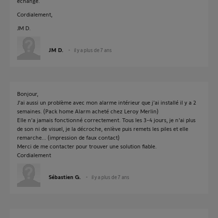
échange.
Cordialement,
JM D.
JM D.
il y a plus de 7 ans
Bonjour,
J'ai aussi un problème avec mon alarme intérieur que j'ai installé il y a 2
semaines. (Pack home Alarm acheté chez Leroy Merlin)
Elle n'a jamais fonctionné correctement. Tous les 3-4 jours, je n'ai plus
de son ni de visuel, je la décroche, enlève puis remets les piles et elle
remarche... (impression de faux contact)
Merci de me contacter pour trouver une solution fiable.
Cordialement
Sébastien G.
il y a plus de 7 ans