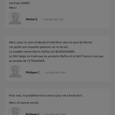
centrale 526907
Merci
Michel E.
il y a plus de 7 ans
Merci pour le suivi et désolé d'interférer dans le post de Michel.
J'ai posté une nouvelle question sur le forum.
Le modèle Home Alarm MyFox est BU0101003604.
Le SAV belge ne traite pas les produits MyFox et le SAV France n'est pas
accessible de l'ETRANGER.
Philippe C.
il y a plus de 7 ans
Pour moi, le problème est la mise à jour vers Android 9...
Merci et bonne soirée,
Philippe C.
il y a plus de 7 ans