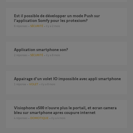
Est il possible de développer un mode Push sur
l'application Somfy pour les protexiom?
8
réponses
SÉCURITÉ
il y a 2 mois
application smartphone son?
2
réponses
SÉCURITÉ
il y a 8 mois
Appairage d'un volet IO impossible avec appli smartphone
1
réponse
VOLET
il y a 8 mois
Visiophone v500 n’ouvre plus le portail, et ecran camera
bleu sur smartphone apres coupure internet
4
réponses
DOMOTIQUE
il y a 4 mois