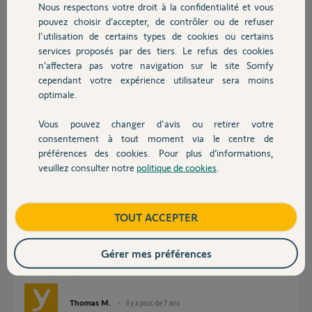
Nous respectons votre droit à la confidentialité et vous
Chauffage
Réponses
pouvez choisir d’accepter, de contrôler ou de refuser
l'utilisation de certains types de cookies ou certains
services proposés par des tiers. Le refus des cookies
Autres produits
Bonjour,
n’affectera pas votre navigation sur le site Somfy
j'ai également un problème similaire sous Android 9... Mon Link est
cependant votre expérience utilisateur sera moins
détecté mais la connexion échoue.
optimale.
Cordialement,
Philippe
Vous pouvez changer d'avis ou retirer votre
Devis avec un pro
consentement à tout moment via le centre de
Philippe C.
il y a plus de 7 ans
préférences des cookies. Pour plus d’informations,
veuillez consulter notre
politique de cookies
.
Contact
Bonjour Michel et Philippe,
Boutique
TOUT ACCEPTER
Afin de répondre au mieux à votre problème, pourriez-vous m'indique le
modèle de votre système d'alarme et le message d'erreur que vous
Gérer mes préférences
obtenez lors des tentatives de connexion.
Bonne journée,
Thomas M.
il y a plus de 7 ans