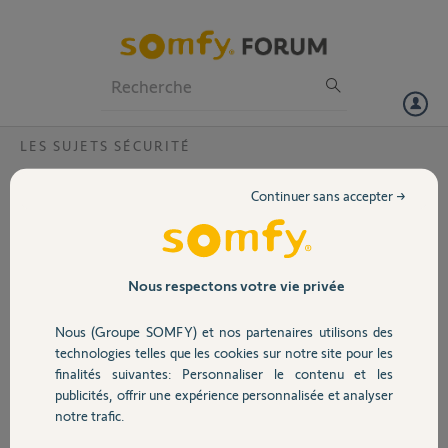
Particuliers
Professionnels
Forum
LES SUJETS SÉCURITÉ
Volet
application smartphone?
Continuer sans accepter →
Bonjour je viens de m'apercevoir que je n'ai plus accés à lapplication
Portail
depuis mon smartphone.Fonctionne bien en local avec wifi.Rien
modifié sur pc.Adresse ip clavier et pc ok..
Merci pour votre réponse
Garage
Nous respectons votre vie privée
Bonne journée
Nous (Groupe SOMFY) et nos partenaires utilisons des
Sécurité
Michel E.
technologies telles que les cookies sur notre site pour les
il y a plus de 7 ans
finalités suivantes: Personnaliser le contenu et les
Participer au fil de discussion
publicités, offrir une expérience personnalisée et analyser
Domotique
notre trafic.