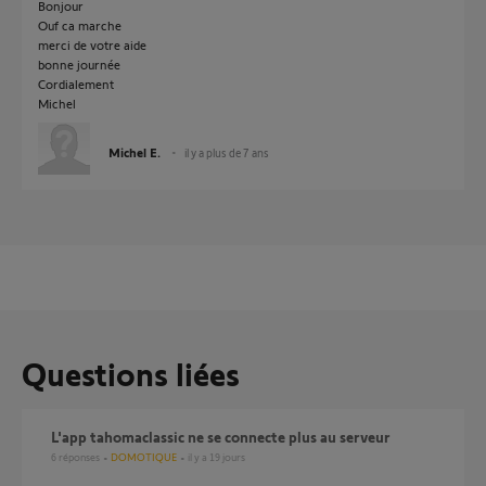
Bonjour
Ouf ca marche
merci de votre aide
bonne journée
Cordialement
Michel
Michel E.
il y a plus de 7 ans
Questions liées
l'app tahomaclassic ne se connecte plus au serveur
6
réponses
DOMOTIQUE
il y a 19 jours