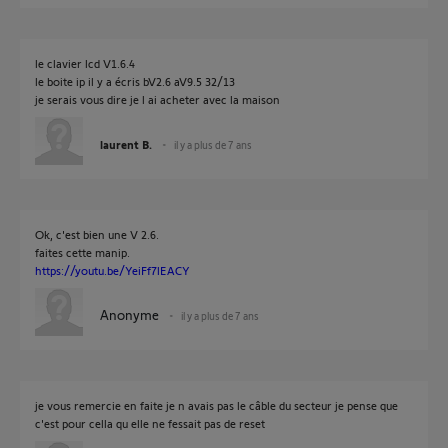
le clavier lcd V1.6.4
le boite ip il y a écris bV2.6 aV9.5 32/13
je serais vous dire je l ai acheter avec la maison
laurent B.
il y a plus de 7 ans
Ok, c'est bien une V 2.6.
faites cette manip.
https://youtu.be/YeiFf7lEACY
Anonyme
il y a plus de 7 ans
je vous remercie en faite je n avais pas le câble du secteur je pense que
c'est pour cella qu elle ne fessait pas de reset