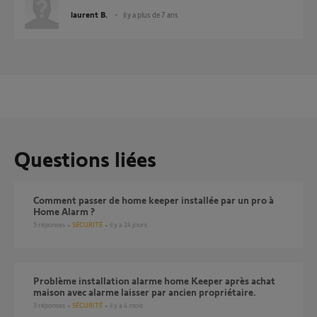
laurent B.
il y a plus de 7 ans
Questions liées
Comment passer de home keeper installée par un pro à
Home Alarm ?
5
réponses
SÉCURITÉ
il y a 24 jours
Problème installation alarme home Keeper après achat
maison avec alarme laisser par ancien propriétaire.
3
réponses
SÉCURITÉ
il y a 4 mois