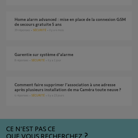
Home alarm advanced : mise en place de la connexion GSM
de secours gratuite 5 ans
39
réponses
SÉCURITÉ
il y a 4 mois
Garentie sur système d'alarme
8
réponses
SÉCURITÉ
il y a 1 jour
Comment faire supprimer l’association à une adresse
après plusieurs installation de ma Caméra toute neuve ?
4
réponses
SÉCURITÉ
il y a 23 jours
CE N'EST PAS CE
QUE VOUS RECHERCHEZ