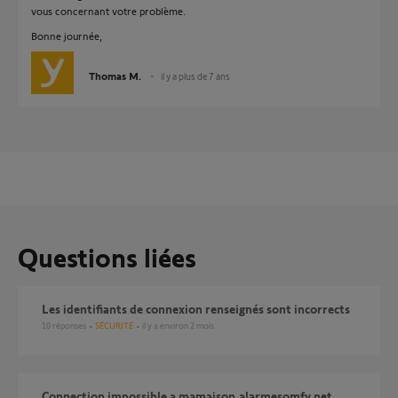
vous concernant votre problème.
Bonne journée,
Thomas M.
il y a plus de 7 ans
Questions liées
Les identifiants de connexion renseignés sont incorrects
10
réponses
SÉCURITÉ
il y a environ 2 mois
Connection impossible a mamaison.alarmesomfy.net