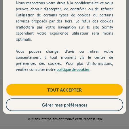
Nous respectons votre droit à la confidentialité et vous
Chauffage
pouvez choisir d’accepter, de contrôler ou de refuser
l'utilisation de certains types de cookies ou certains
services proposés par des tiers. Le refus des cookies
Autres produits
n’affectera pas votre navigation sur le site Somfy
Salut
cependant votre expérience utilisateur sera moins
laisse ici le n° de ta centrale et un Yellow va vérifier. Le n° commence par
optimale.
5 ou 6 ! ( Il n'est pas possible de recréer un compte pour une même
alarme) !
Vous pouvez changer d'avis ou retirer votre
Devis avec un pro
consentement à tout moment via le centre de
Jean-Luc B.
il y a plus de 7 ans
préférences des cookies. Pour plus d’informations,
veuillez consulter notre
politique de cookies
.
Contact
Boutique
TOUT ACCEPTER
Cette réponse vous a-t-elle aidé ?
Gérer mes préférences
NON
OUI
100%
des internautes ont trouvé cette réponse utile