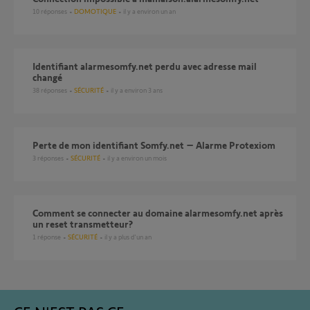
10
réponses
DOMOTIQUE
il y a environ un an
Identifiant alarmesomfy.net perdu avec adresse mail
changé
38
réponses
SÉCURITÉ
il y a environ 3 ans
Perte de mon identifiant Somfy.net – Alarme Protexiom
3
réponses
SÉCURITÉ
il y a environ un mois
Comment se connecter au domaine alarmesomfy.net après
un reset transmetteur?
1
réponse
SÉCURITÉ
il y a plus d'un an