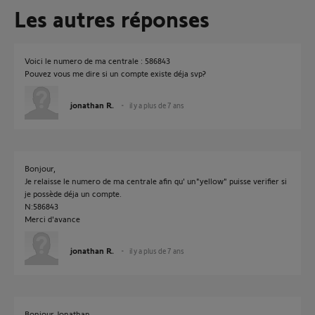
Les autres réponses
Voici le numero de ma centrale : 586843
Pouvez vous me dire si un compte existe déja svp?
jonathan R.
il y a plus de 7 ans
Bonjour,
Je relaisse le numero de ma centrale afin qu' un"yellow" puisse verifier si
je possède déja un compte.
N:586843
Merci d'avance
jonathan R.
il y a plus de 7 ans
Bonjour Jonathan,