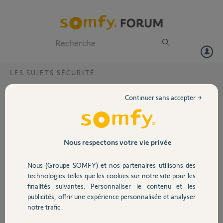
Particuliers
Professionnels
Forum
LES SUJETS SÉCURITÉ
Volet
pertes identifiants alarmesomfy.net
Continuer sans accepter →
Bonjour,
Portail
Je n arrive plus a me connecter à ma centrale à distance. et qd je vais
sur le site alarmesomfy.net mon adresse mail n est pas reconnu et il
m est impossible de creer un compte car ma centrale n'est jamais
Garage
Nous respectons votre vie privée
détecter.
les ports de ma box SFR sont ouverts
Nous (Groupe SOMFY) et nos partenaires utilisons des
quelqu un peut il m aider ? j ai passe ma journee dessus
Sécurité
technologies telles que les cookies sur notre site pour les
finalités suivantes: Personnaliser le contenu et les
jonathan R.
publicités, offrir une expérience personnalisée et analyser
Domotique
il y a plus de 7 ans
notre trafic.
Participer au fil de discussion