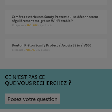
Caméras extérieures Somfy Protect qui se déconnectent
régulièrement malgré un Wi-Fi stable ?
96
réponses
SÉCURITÉ
il y a 4 mois
Bouton Piéton Somfy Protect / Axovia 3S io / V500
2
réponses
PORTAIL
il y a 5 jours
CE N'EST PAS CE
QUE VOUS RECHERCHEZ
Posez votre question