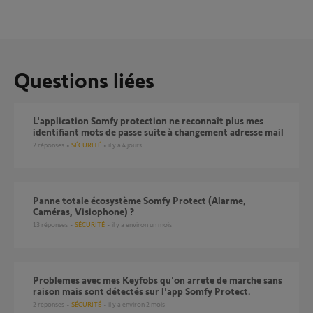
Questions liées
L'application Somfy protection ne reconnaît plus mes
identifiant mots de passe suite à changement adresse mail
2
réponses
SÉCURITÉ
il y a 4 jours
Panne totale écosystème Somfy Protect (Alarme,
Caméras, Visiophone) ?
13
réponses
SÉCURITÉ
il y a environ un mois
Problemes avec mes Keyfobs qu'on arrete de marche sans
raison mais sont détectés sur l'app Somfy Protect.
2
réponses
SÉCURITÉ
il y a environ 2 mois