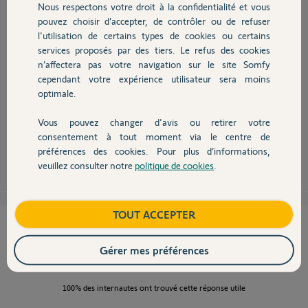
Participer au fil de discussion
Nous respectons votre droit à la confidentialité et vous
Chauffage
pouvez choisir d’accepter, de contrôler ou de refuser
l'utilisation de certains types de cookies ou certains
services proposés par des tiers. Le refus des cookies
Autres produits
n’affectera pas votre navigation sur le site Somfy
cependant votre expérience utilisateur sera moins
Bonjour Mélanie,
optimale.
Vous n'avez pas vu celui-ci :
http://forum.somfy.fr/questions/1876748-
connexion-internet-impossible-link-android
Vous pouvez changer d'avis ou retirer votre
Devis avec un pro
consentement à tout moment via le centre de
Anonyme
préférences des cookies. Pour plus d’informations,
il y a plus de 7 ans
veuillez consulter notre
politique de cookies
.
Contact
Boutique
TOUT ACCEPTER
Cette réponse vous a-t-elle aidé ?
Gérer mes préférences
NON
OUI
100%
des internautes ont trouvé cette réponse utile