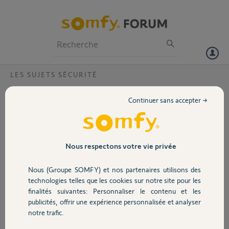
Particuliers
Professionnels
Forum
LES SUJETS SÉCURITÉ
Volet
sirène extérieure non reconnue?
Continuer sans accepter →
bonjour,
Portail
après changement des piles plus de déclenchement de la sirène
extérieure lors de test de l'alarme? alors qu'avant elle fonctionnait
correctement
Garage
Nous respectons votre vie privée
système général Protexiom 7 et siréne ext. ref. 2400935C (49/13C).
merci
Nous (Groupe SOMFY) et nos partenaires utilisons des
Gerard
Sécurité
technologies telles que les cookies sur notre site pour les
finalités suivantes: Personnaliser le contenu et les
Gerard
publicités, offrir une expérience personnalisée et analyser
Domotique
il y a plus de 7 ans
notre trafic.
Participer au fil de discussion