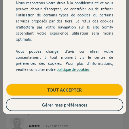
Nous respectons votre droit à la confidentialité et vous
Chauffage
pouvez choisir d’accepter, de contrôler ou de refuser
l'utilisation de certains types de cookies ou certains
Réponses
services proposés par des tiers. Le refus des cookies
Autres produits
n’affectera pas votre navigation sur le site Somfy
cependant votre expérience utilisateur sera moins
Bonjour,
optimale.
Quelle type de piles utilisez-vous.
Certaines marques (dont la plus chère) ont le pôle négatif débordant, ce
Vous pouvez changer d'avis ou retirer votre
qui a pour effet de toucher le pôle positif de la pile à côté.
Devis avec un pro
consentement à tout moment via le centre de
Si tel est le cas, enroulez un morceau de ruban isolant au ras du pôle
préférences des cookies. Pour plus d’informations,
négatif.
veuillez consulter notre
politique de cookies
.
Contact
Anonyme
il y a plus de 7 ans
Boutique
TOUT ACCEPTER
Alcaline ENERGIZER
Gérer mes préférences
D size format-e95
LR20 AM1 1,5v
Gerard
il y a plus de 7 ans