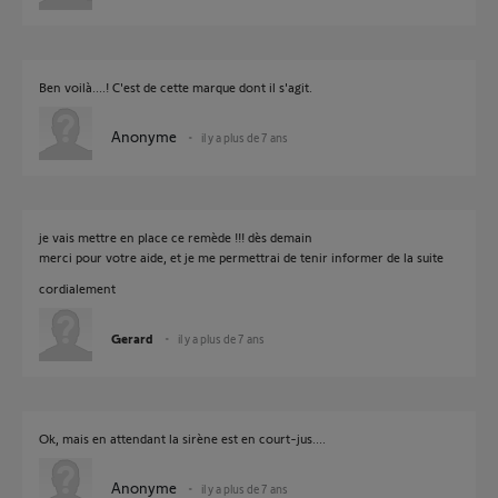
Ben voilà....! C'est de cette marque dont il s'agit.
Anonyme
il y a plus de 7 ans
je vais mettre en place ce remède !!! dès demain
merci pour votre aide, et je me permettrai de tenir informer de la suite
cordialement
Gerard
il y a plus de 7 ans
Ok, mais en attendant la sirène est en court-jus....
Anonyme
il y a plus de 7 ans