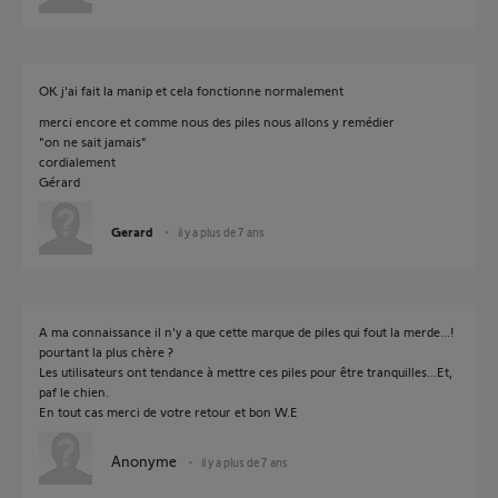
OK j'ai fait la manip et cela fonctionne normalement
merci encore et comme nous des piles nous allons y remédier
"on ne sait jamais"
cordialement
Gérard
Gerard
il y a plus de 7 ans
A ma connaissance il n'y a que cette marque de piles qui fout la merde...!
pourtant la plus chère ?
Les utilisateurs ont tendance à mettre ces piles pour être tranquilles...Et,
paf le chien.
En tout cas merci de votre retour et bon W.E
Anonyme
il y a plus de 7 ans