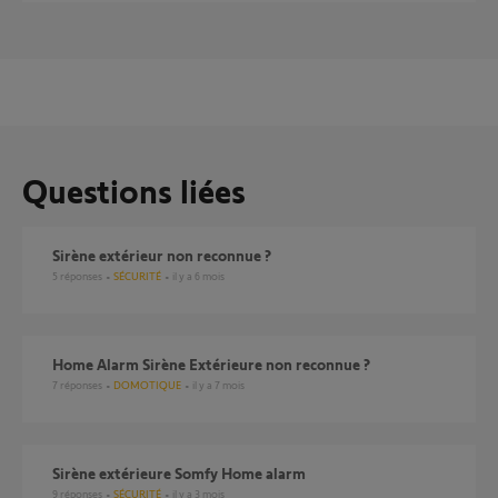
Questions liées
Sirène extérieur non reconnue ?
5
réponses
SÉCURITÉ
il y a 6 mois
Home Alarm Sirène Extérieure non reconnue ?
7
réponses
DOMOTIQUE
il y a 7 mois
Sirène extérieure Somfy Home alarm
9
réponses
SÉCURITÉ
il y a 3 mois