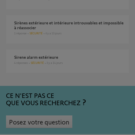
Sirènes extérieure et intérieure introuvables et impossible
à réassocier
1
réponse
SÉCURITÉ
il y a 13 jours
Sirene alarm extérieure
4
réponses
SÉCURITÉ
il y a 14 jours
CE N'EST PAS CE
QUE VOUS RECHERCHEZ
Posez votre question