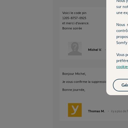
Nous (
sur not
une exp
Voici le code pin
1205-8757-0925
et merci d'avance.
Nous r
Bonne soirée
contrô
propos
Somfy 
Michel V.
il y a plus de 7 
Vous p
préfér
cookie
Bonjour Michel,
Je vous confirme la suppression de vos éq
Gér
Bonne journée,
Thomas M.
il y a plus de 