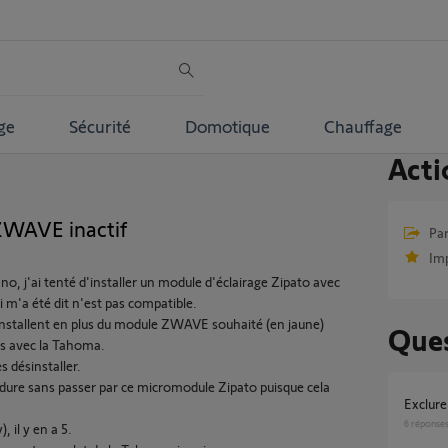
ge
Sécurité
Domotique
Chauffage
Acti
ZWAVE inactif
Par
Im
o, j'ai tenté d'installer un module d'éclairage Zipato avec
 m'a été dit n'est pas compatible.
installent en plus du module ZWAVE souhaité (en jaune)
Ques
s avec la Tahoma.
 désinstaller.
édure sans passer par ce micromodule Zipato puisque cela
Exclu
6
réponse
il y en a 5.