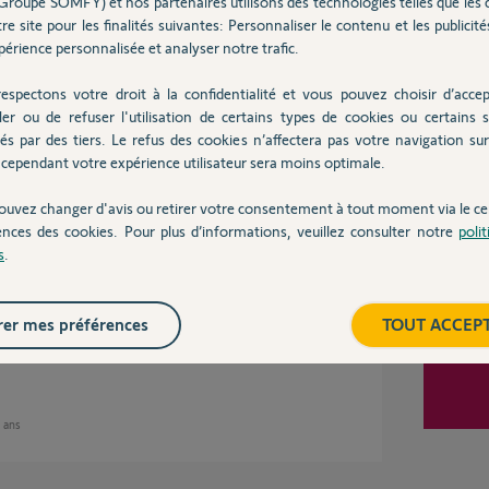
Groupe SOMFY) et nos partenaires utilisons des technologies telles que les 
re site pour les finalités suivantes: Personnaliser le contenu et les publicités
érience personnalisée et analyser notre trafic.
Inter
espectons votre droit à la confidentialité et vous pouvez choisir d’accep
ler ou de refuser l'utilisation de certains types de cookies ou certains s
és par des tiers. Le refus des cookies n’affectera pas votre navigation sur 
cependant votre expérience utilisateur sera moins optimale.
ans
ouvez changer d'avis ou retirer votre consentement à tout moment via le ce
ences des cookies. Pour plus d’informations, veuillez consulter notre
poli
s
.
uipements Z-WAVE.
er mes préférences
TOUT ACCEP
7 ans