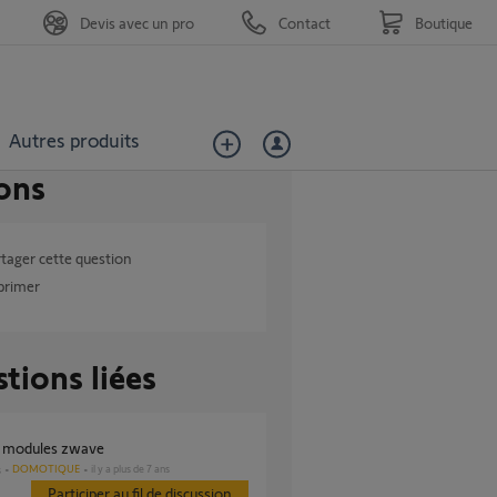
Devis avec un pro
Contact
Boutique
Autres produits
ons
tager cette question
primer
tions liées
re modules zwave
DOMOTIQUE
il y a plus de 7 ans
s
Participer au fil de discussion