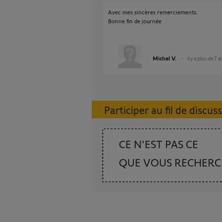
Avec mes sincères remerciements.
Bonne fin de journée
Michel V.
il y a plus de 7 
Participer au fil de discus
CE N'EST PAS CE
QUE VOUS RECHER