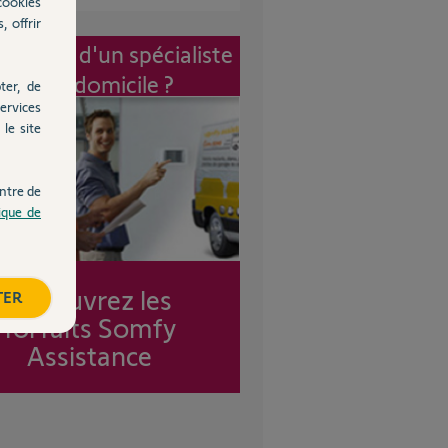
cookies
, offrir
vention d'un spécialiste
à mon domicile ?
ter, de
ervices
le site
ntre de
tique de
Découvrez les
TER
forfaits Somfy
Assistance