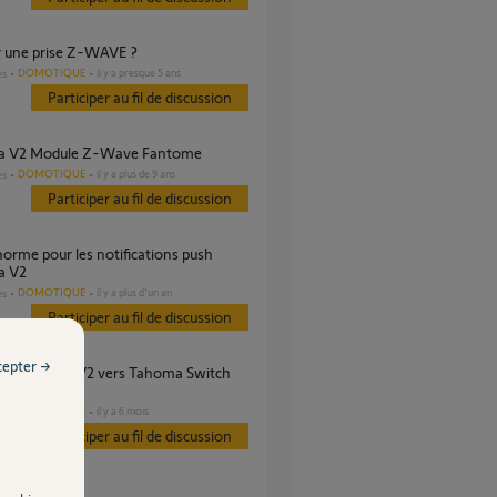
er une prise Z-WAVE ?
DOMOTIQUE
il y a presque 5 ans
es
Participer au fil de discussion
a V2 Module Z-Wave Fantome
DOMOTIQUE
il y a plus de 9 ans
es
Participer au fil de discussion
a V2
DOMOTIQUE
il y a plus d'un an
es
Participer au fil de discussion
cepter →
comptes ?
DOMOTIQUE
il y a 6 mois
es
Participer au fil de discussion