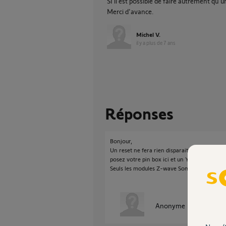
SI il est possible de faire autrement qu'
Merci d'avance.
Michel V.
il y a plus de 7 ans
Réponses
Bonjour,
Un reset ne fera rien disparaitre.
posez votre pin box ici et un Yellow's va s'e
Seuls les modules Z-wave Somfy sont compat
Anonyme
il y a plus de 