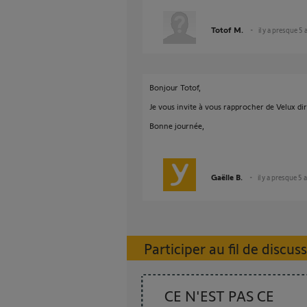
Totof M.
il y a presque 5 
Bonjour Totof,
Je vous invite à vous rapprocher de Velux di
Bonne journée,
Gaëlle B.
il y a presque 5 
Participer au fil de discus
CE N'EST PAS CE