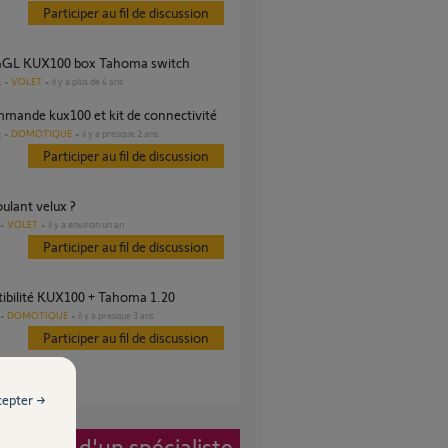
Participer au fil de discussion
 GGL KUX100 box Tahoma switch
VOLET
il y a plus de 4 ans
s
mmande kux100 et kit de connectivité
DOMOTIQUE
il y a presque 2 ans
s
Participer au fil de discussion
roulant velux ?
VOLET
il y a environ un an
Participer au fil de discussion
tibilité KUX100 + Tahoma 1.20
DOMOTIQUE
il y a presque 3 ans
Participer au fil de discussion
cepter →
vention d'un spécialiste