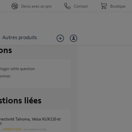
Devis avec un pro
Contact
Boutique
Autres produits
ons
tager cette question
primer
tions liées
?
DOMOTIQUE
il y a environ 2 ans
s