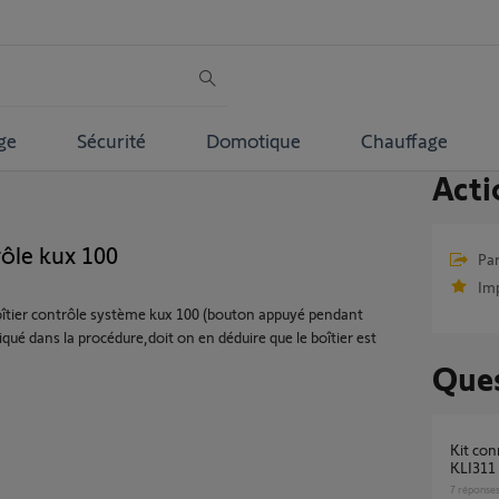
ge
Sécurité
Domotique
Chauffage
Acti
trôle kux 100
Par
Im
 boîtier contrôle système kux 100 (bouton appuyé pendant
qué dans la procédure,doit on en déduire que le boîtier est
Ques
Kit connectivité Tahoma, Velux KUX110 et
KLI311 
7
réponse