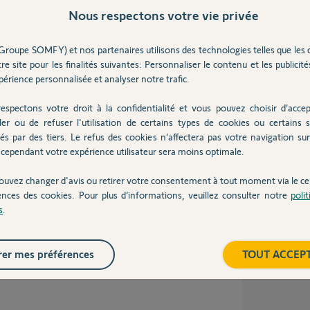
Nous respectons votre vie privée
Groupe SOMFY) et nos partenaires utilisons des technologies telles que les 
ans
re site pour les finalités suivantes: Personnaliser le contenu et les publicités
érience personnalisée et analyser notre trafic.
espectons votre droit à la confidentialité et vous pouvez choisir d’accep
ler ou de refuser l'utilisation de certains types de cookies ou certains s
x, sinon attendez ici, on ne sait jamais,
és par des tiers. Le refus des cookies n’affectera pas votre navigation sur 
cependant votre expérience utilisateur sera moins optimale.
ouvez changer d'avis ou retirer votre consentement à tout moment via le ce
 7 ans
ences des cookies. Pour plus d’informations, veuillez consulter notre
poli
s
.
er mes préférences
TOUT ACCEP
ulant ne réagit pas du tout