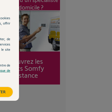
à mon domicile ?
cookies
, offrir
ter, de
ervices
le site
Découvrez les
ntre de
forfaits Somfy
tique de
Assistance
TER