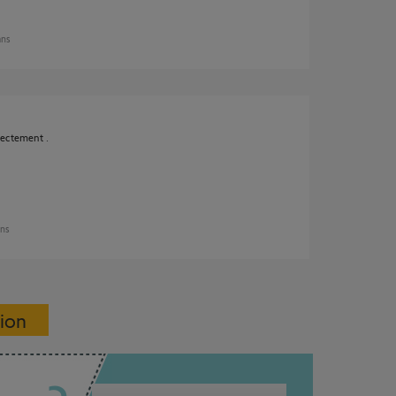
ans
rectement .
ans
sion