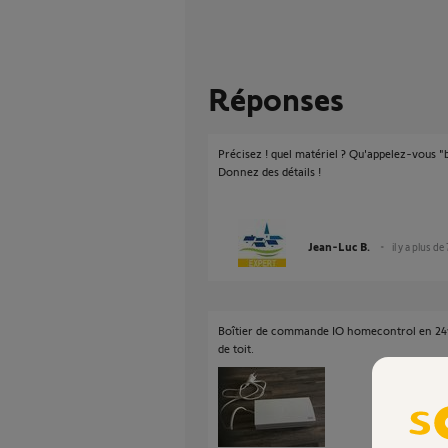
Réponses
Précisez ! quel matériel ? Qu'appelez-vous "b
Donnez des détails !
Jean-Luc B.
il y a plus de
Boîtier de commande IO homecontrol en 24v 
de toit.