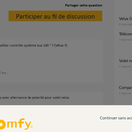
Partager cette question
Participer au fil de discussion
Velux
8
réponse
Téléco
3
réponse
oîtier contrôle système kux 100 " ? (Vélux ?)
Volet 
1
réponse
 7 ans
Compa
1
réponse
avec alternance de polarité pour volet velux
Continuer sans ac
Inter