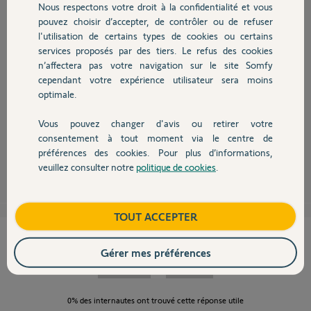
Nous respectons votre droit à la confidentialité et vous
Chauffage
pouvez choisir d’accepter, de contrôler ou de refuser
l'utilisation de certains types de cookies ou certains
Bonjour Stéphane,
services proposés par des tiers. Le refus des cookies
Autres produits
n’affectera pas votre navigation sur le site Somfy
Je viens de faire "Mot de passe oublié" en renseignant votre adresse mail
et je n'ai eu aucun message d'erreur. Vous avez dû recevoir un e-mail.
cependant votre expérience utilisateur sera moins
optimale.
Merci donc de vérifier que vous êtes bien sur l'application Somfy Protect
à jour, car je ne rencontre aucune erreur avec votre compte.
Vous pouvez changer d'avis ou retirer votre
Bonne journée,
Devis avec un pro
consentement à tout moment via le centre de
préférences des cookies. Pour plus d’informations,
Halima M.
il y a plus de 7 ans
veuillez consulter notre
politique de cookies
.
Contact
Boutique
TOUT ACCEPTER
Cette réponse vous a-t-elle aidé ?
Gérer mes préférences
NON
OUI
0%
des internautes ont trouvé cette réponse utile