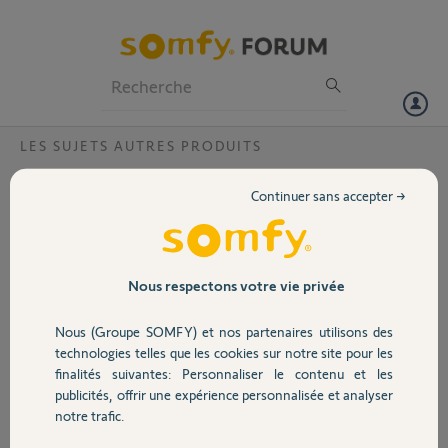
Particuliers
Professionnels
Forum
LES SUJETS AUTRES PRODUITS
Volet
accès à somfy protect impossible avec mon
Continuer sans accepter →
nouveau smartphone ?
Portail
Bonjour, j'ai changé de smartphone et réinstallé l'application mais
impossible de me connecter. Message mot de pass incorrect et quand
Garage
je demande la réinitialisation on m'indique adresse de messagerie
Nous respectons votre vie privée
incorrect alors que je reçois les mail de sécurité à cette meme adresse
Nous (Groupe SOMFY) et nos partenaires utilisons des
Sécurité
STEPHANE
technologies telles que les cookies sur notre site pour les
il y a plus de 7 ans
finalités suivantes: Personnaliser le contenu et les
Participer au fil de discussion
publicités, offrir une expérience personnalisée et analyser
Domotique
notre trafic.