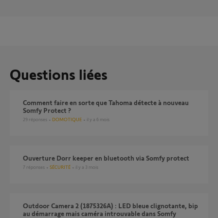
Questions liées
Comment faire en sorte que Tahoma détecte à nouveau
Somfy Protect ?
29
réponses
DOMOTIQUE
il y a 6 mois
Ouverture Dorr keeper en bluetooth via Somfy protect
7
réponses
SÉCURITÉ
il y a 3 mois
Outdoor Camera 2 (1875326A) : LED bleue clignotante, bip
au démarrage mais caméra introuvable dans Somfy