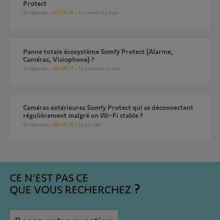
Protect
24
réponses
SÉCURITÉ
il y a environ 2 mois
Panne totale écosystème Somfy Protect (Alarme,
Caméras, Visiophone) ?
13
réponses
SÉCURITÉ
il y a environ un mois
Caméras extérieures Somfy Protect qui se déconnectent
régulièrement malgré un Wi-Fi stable ?
96
réponses
SÉCURITÉ
il y a 4 mois
CE N'EST PAS CE
QUE VOUS RECHERCHEZ