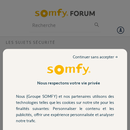
Particuliers
Professionnels
Forum
LES SUJETS SÉCURITÉ
Volet
Changement de transmetteur suite panne
Continuer sans accepter →
module IP
Portail
Bonjour,
Je n'arrive plus à accéder à ma centrale. Il sembelrait que le module IP
Garage
Nous respectons votre vie privée
soit HS.
Mon alarme ayant 9 ans, je souhaiterais profiter de cette panne pour
Nous (Groupe SOMFY) et nos partenaires utilisons des
la faire évoluer.
Sécurité
technologies telles que les cookies sur notre site pour les
Peut-on bénéficier de l'offre à 299€ avec le transmetteur version 3 en
finalités suivantes: Personnaliser le contenu et les
1 GSM même si le module IP du transmetteur actuel est en panne?
publicités, offrir une expérience personnalisée et analyser
Domotique
notre trafic.
Merci d'avance pour votre réponse.
Cordialement