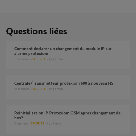
Questions liées
Comment declarer un changement du module IP sur
alarme protexiom
16
réponses
SÉCURITÉ
il y a 7 mois
Centrale/Transmetteur protexiom 600 à nouveau HS
27
réponses
SÉCURITÉ
il y a 6 mois
reinitialisation IP Protexiom GSM apres changement de
box?
8
réponses
SÉCURITÉ
il y a 3 mois