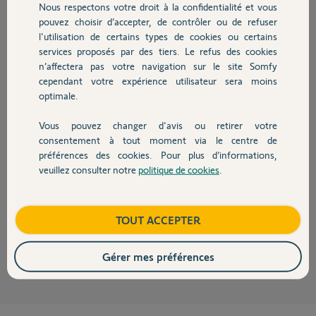
Nous respectons votre droit à la confidentialité et vous
Chauffage
pouvez choisir d’accepter, de contrôler ou de refuser
Jerome B
l'utilisation de certains types de cookies ou certains
il y a presque 7 ans
services proposés par des tiers. Le refus des cookies
Autres produits
Participer au fil de discussion
n’affectera pas votre navigation sur le site Somfy
cependant votre expérience utilisateur sera moins
optimale.
Réponses
Vous pouvez changer d'avis ou retirer votre
Devis avec un pro
consentement à tout moment via le centre de
préférences des cookies. Pour plus d’informations,
Bonjour Jérôme,
veuillez consulter notre
politique de cookies
.
Contact
Je vous confirme que vous êtes éligibles à l'offre d'échange transmetteur,
même si ce dernier est en panne.
Bonne journée,
Boutique
TOUT ACCEPTER
Thomas M.
il y a presque 7 ans
Gérer mes préférences