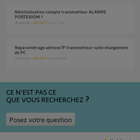
réinitialisation compte transmetteur ALARME
PORTEXIOM ?
28
réponses
SÉCURITÉ
il y a 7 mois
reparametrage adresse IP transmetteur suite changement
de PC
10
réponses
SÉCURITÉ
il y a 10 mois
CE N'EST PAS CE
QUE VOUS RECHERCHEZ
Posez votre question