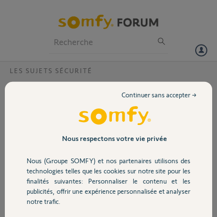
Particuliers
Professionnels
Forum
LES SUJETS SÉCURITÉ
Volet
Configuration tahoma et indor camera
Continuer sans accepter →
J'ai bien reçu la camera de remplacement sous garantie.
Portail
Je n'arrive pas à la mettre en service avec mes telecommandes
Garage
Nous respectons votre vie privée
Michèle W.
il y a presque 7 ans
Participer au fil de discussion
Nous (Groupe SOMFY) et nos partenaires utilisons des
Sécurité
technologies telles que les cookies sur notre site pour les
finalités suivantes: Personnaliser le contenu et les
publicités, offrir une expérience personnalisée et analyser
Domotique
Réponses
notre trafic.