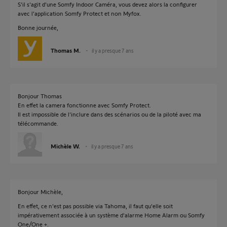
S'il s'agit d'une Somfy Indoor Caméra, vous devez alors la configurer
avec l'application Somfy Protect et non Myfox.
Bonne journée,
Thomas M.
il y a presque 7 ans
Bonjour Thomas
En effet la camera fonctionne avec Somfy Protect.
Il est impossible de l'inclure dans des scénarios ou de la piloté avec ma
télécommande.
Michèle W.
il y a presque 7 ans
Bonjour Michèle,
En effet, ce n'est pas possible via Tahoma, il faut qu'elle soit
impérativement associée à un système d'alarme Home Alarm ou Somfy
One/One +.