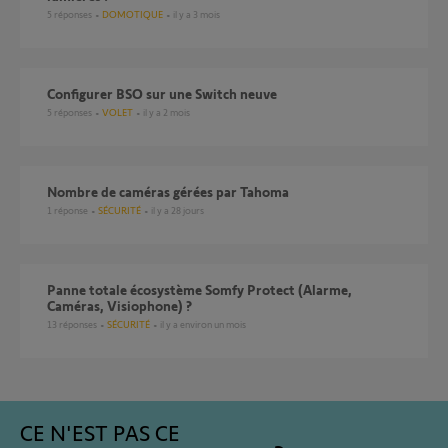
5
réponses
DOMOTIQUE
il y a 3 mois
Configurer BSO sur une Switch neuve
5
réponses
VOLET
il y a 2 mois
Nombre de caméras gérées par Tahoma
1
réponse
SÉCURITÉ
il y a 28 jours
Panne totale écosystème Somfy Protect (Alarme,
Caméras, Visiophone) ?
13
réponses
SÉCURITÉ
il y a environ un mois
CE N'EST PAS CE