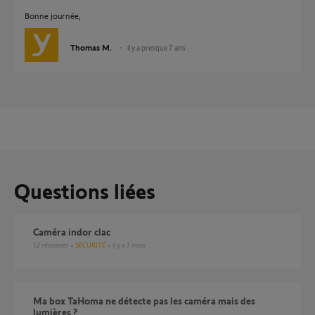
Bonne journée,
Thomas M.
il y a presque 7 ans
Questions liées
Caméra indor clac
12
réponses
SÉCURITÉ
il y a 7 mois
Ma box TaHoma ne détecte pas les caméra mais des
lumières ?