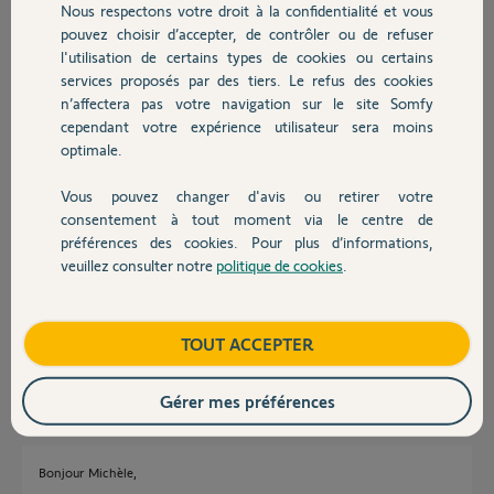
Nous respectons votre droit à la confidentialité et vous
Chauffage
pouvez choisir d’accepter, de contrôler ou de refuser
Bonjour Michèle,
l'utilisation de certains types de cookies ou certains
Votre caméra est un Caméra Somfy Visidom IC100 que vous devez
services proposés par des tiers. Le refus des cookies
Autres produits
programmer et installer avec l'application Visidom avant de l'ajouter sur
n’affectera pas votre navigation sur le site Somfy
TaHoma.
cependant votre expérience utilisateur sera moins
Bonne journée,
optimale.
Thomas M.
il y a presque 7 ans
Vous pouvez changer d'avis ou retirer votre
Devis avec un pro
consentement à tout moment via le centre de
préférences des cookies. Pour plus d’informations,
veuillez consulter notre
politique de cookies
.
Contact
Nous ne pouvons installer via visidom car pas de DID sur cette cam juste
un QR code et quand j’installe ma camera sur Tahoma my fox ne
s’installe pas.
Boutique
TOUT ACCEPTER
Michèle W.
il y a presque 7 ans
Gérer mes préférences
Bonjour Michèle,