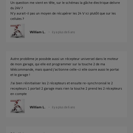
Un question me vient en tête, sur le schémas la gâche électrique delivre
du 24V ?
N'y aurait-il pas un moyen de récupérer les 24 V ici plutôt que sur les
cellules ?
William L.
il y a plus de 6 ans
Autre problème je possède aussi un récepteur universel dans le moteur
de mon garage, qui elle est programmer sur la touche 2 de ma
télécommande, mais quand j'actionne celle-ci elle ouvre aussi le portai
et le garage !
J'ai bien réinitialiser les 2 récepteurs et ensuite re-synchronisé le 2
recepteurs 1 portail 2 garage mais rien la touche 2 prend les 2 récepteurs
en compte
William L.
il y a plus de 6 ans