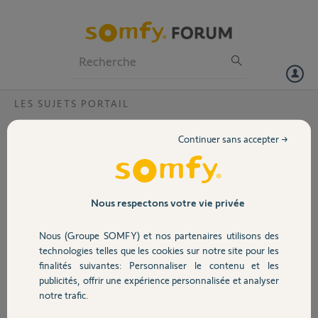
Particuliers
Professionnels
Forum
LES SUJETS PORTAIL
Volet
Comment brancher un récepteur universel
Continuer sans accepter →
sur un moteur de portail Scs sentinel
Portail
opengate 1?
Bonjour
Garage
Nous respectons votre vie privée
Je souhaiterai installer un récepteur
universel somfy sur ma
motorisation de portail SGS
Nous (Groupe SOMFY) et nos partenaires utilisons des
Sécurité
sentinel opengate 1
technologies telles que les cookies sur notre site pour les
Quelqu'un pourrait il m'aiguiller sur
finalités suivantes: Personnaliser le contenu et les
les branchements à effectuer s'il
publicités, offrir une expérience personnalisée et analyser
Domotique
vous plaît ?
notre trafic.
Merci d'avance