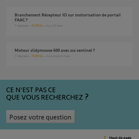
Branchement Récepteur IO sur motorisation de portail
FAAC ?
7
réponses
PORTAIL
il y a 10 mois
Moteur slidymoove 600 avec scs sentinel ?
7
réponses
PORTAIL
il y a environ 2 ans
CE N'EST PAS CE
QUE VOUS RECHERCHEZ
Posez votre question
Haut de page