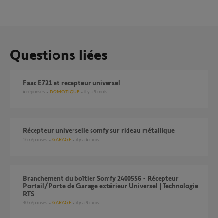
Questions liées
Faac E721 et recepteur universel
4
réponses
DOMOTIQUE
il y a 3 mois
Récepteur universelle somfy sur rideau métallique
16
réponses
GARAGE
il y a 4 mois
Branchement du boîtier Somfy 2400556 - Récepteur
Portail/Porte de Garage extérieur Universel | Technologie
RTS
30
réponses
GARAGE
il y a 9 mois