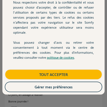
Nous respectons votre droit à la confidentialité et vous
Chauffage
pouvez choisir d’accepter, de contrôler ou de refuser
l'utilisation de certains types de cookies ou certains
services proposés par des tiers. Le refus des cookies
Autres produits
n’affectera pas votre navigation sur le site Somfy
cependant votre expérience utilisateur sera moins
optimale.
Vous pouvez changer d'avis ou retirer votre
William L.
Devis avec un pro
il y a plus de 6 ans
consentement à tout moment via le centre de
préférences des cookies. Pour plus d’informations,
Participer au fil de discussion
veuillez consulter notre
politique de cookies
.
Contact
Réponses
Boutique
TOUT ACCEPTER
Gérer mes préférences
Bonjour
Ci joint, le câblage à réaliser.
Bonne journée !