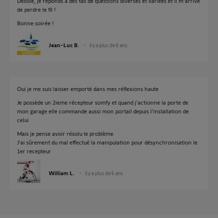
Désolé, je réponds à des tas de questions diverses et variées et il m'arrive
de perdre le fil !
Bonne soirée !
Jean-Luc B.
il y a plus de 6 ans
Oui je me suis laisser emporté dans mes réflexions haute
Je possède un 2ieme récepteur somfy et quand j'actionne la porte de
mon garage elle commande aussi mon portail depuis l'installation de
celui
Mais je pense avoir résolu le problème
J'ai sûrement du mal effectué la manipulation pour désynchronisation le
1er recepteur
William L.
il y a plus de 6 ans