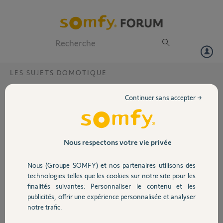
Particuliers
Professionnels
Forum
LES SUJETS DOMOTIQUE
Volet
connexion impossible Connexoon ?
Continuer sans accepter →
Bonsoir,
Portail
Impossible de connecter ma box connexoon. Malgré une
réinitialisation, le voyant se met toujours au rouge.
Je l'ai testé sur une autre connection internet, mais le problème est le
Garage
Nous respectons votre vie privée
même.
N° pin 0806-5166-3816
Nous (Groupe SOMFY) et nos partenaires utilisons des
Sécurité
technologies telles que les cookies sur notre site pour les
d'avance merci
finalités suivantes: Personnaliser le contenu et les
Cordialement,
publicités, offrir une expérience personnalisée et analyser
MV
Domotique
notre trafic.
MARTIAL V.