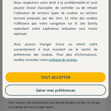
Nous respectons votre droit à la confidentialité et vous
Chauffage
il y a plus de 6 ans
pouvez choisir d’accepter, de contrôler ou de refuser
Participer au fil de discussion
l'utilisation de certains types de cookies ou certains
services proposés par des tiers. Le refus des cookies
Autres produits
n’affectera pas votre navigation sur le site Somfy
cependant votre expérience utilisateur sera moins
Réponses
optimale.
Vous pouvez changer d'avis ou retirer votre
Bonjour,
Devis avec un pro
consentement à tout moment via le centre de
même problème, j'ai l'impression que c'est bien le bordel avec les
préférences des cookies. Pour plus d’informations,
Serveurs Somfy depuis hier !!!!!
veuillez consulter notre
politique de cookies
.
Contact
Apparemment les Tahoma sont aussi touchées
Eric
il y a plus de 6 ans
Boutique
TOUT ACCEPTER
Gérer mes préférences
Bonjour,
Pour ma part cela fait plusieurs mois qu'elle est dans cet état. je n'ai pas
eu le temps de m'en occuper avant....