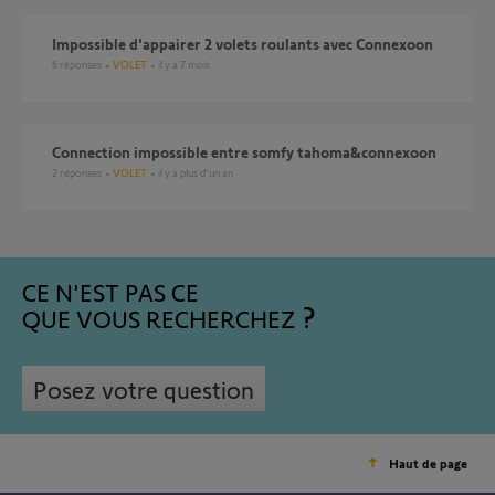
Impossible d'appairer 2 volets roulants avec Connexoon
6
réponses
VOLET
il y a 7 mois
connection impossible entre somfy tahoma&connexoon
2
réponses
VOLET
il y a plus d'un an
CE N'EST PAS CE
QUE VOUS RECHERCHEZ
Posez votre question
Haut de page