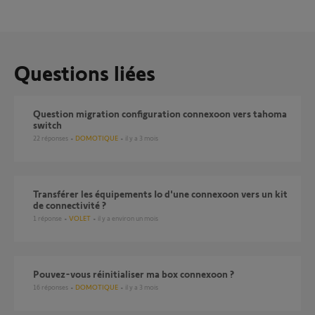
Questions liées
Question migration configuration connexoon vers tahoma
switch
22
réponses
DOMOTIQUE
il y a 3 mois
Transférer les équipements Io d'une connexoon vers un kit
de connectivité ?
1
réponse
VOLET
il y a environ un mois
Pouvez-vous réinitialiser ma box connexoon ?
16
réponses
DOMOTIQUE
il y a 3 mois