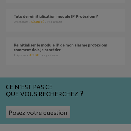
tuto de reinitialisation module IP Protexiom ?
29
réponses
SÉCURITÉ
il y a 10 mois
reinitialiser le module IP de mon alarme protexiom
comment dois je procéder
1
réponse
SÉCURITÉ
il y a 7 mois
CE N'EST PAS CE
QUE VOUS RECHERCHEZ
Posez votre question