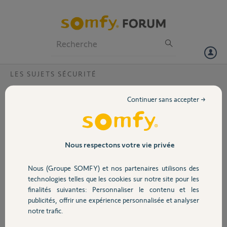
Particuliers
Professionnels
Forum
LES SUJETS SÉCURITÉ
Volet
Reinitialisation IP Protexiom.
Continuer sans accepter →
Bonjour,
Portail
Au secours, Suite changement
BOX; (freebox) Voyant IP clignote
Garage
Nous respectons votre vie privée
en permanence malgré essais
réinitialisation IP suivant procédure
Nous (Groupe SOMFY) et nos partenaires utilisons des
du site. Je ne dispose pas de clavier
Sécurité
technologies telles que les cookies sur notre site pour les
LCD, donc acces PC impossible pour
finalités suivantes: Personnaliser le contenu et les
parametrages....
publicités, offrir une expérience personnalisée et analyser
Domotique
notre trafic.