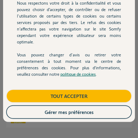
Nous respectons votre droit à la confidentialité et vous
Chauffage
pouvez choisir d’accepter, de contrôler ou de refuser
Guillaume G.
l'utilisation de certains types de cookies ou certains
il y a plus de 6 ans
services proposés par des tiers. Le refus des cookies
Autres produits
Participer au fil de discussion
n’affectera pas votre navigation sur le site Somfy
cependant votre expérience utilisateur sera moins
optimale.
Réponses
Vous pouvez changer d'avis ou retirer votre
Devis avec un pro
consentement à tout moment via le centre de
préférences des cookies. Pour plus d’informations,
Bonjour
veuillez consulter notre
politique de cookies
.
Contact
La réinitialisation, si elle s'est bien passée, a certainement changé
l'adresse IP du transmetteur.
Il faut vous connecter sur votre Freebox pour la trouver.
Boutique
TOUT ACCEPTER
Bonne journée !
Gérer mes préférences
Jean-Luc B.
il y a plus de 6 ans