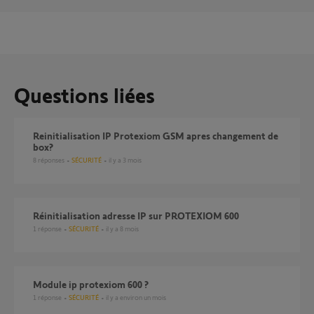
Questions liées
reinitialisation IP Protexiom GSM apres changement de
box?
8
réponses
SÉCURITÉ
il y a 3 mois
Réinitialisation adresse IP sur PROTEXIOM 600
1
réponse
SÉCURITÉ
il y a 8 mois
Module ip protexiom 600 ?
1
réponse
SÉCURITÉ
il y a environ un mois