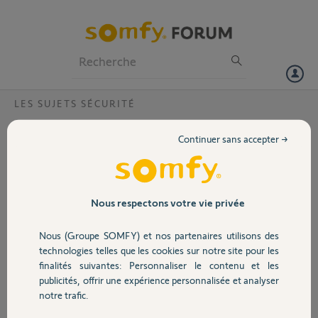
Particuliers
Professionnels
Forum
LES SUJETS SÉCURITÉ
Volet
Code d'accès perdus
Continuer sans accepter →
Bonjour,
Portail
J'ai perdu mes codes d'accès installateur et utilisateur.
Comment peut on les récupérer ?
D'avance merci
Garage
Nous respectons votre vie privée
Eric
Nous (Groupe SOMFY) et nos partenaires utilisons des
Sécurité
il y a plus de 6 ans
technologies telles que les cookies sur notre site pour les
Participer au fil de discussion
finalités suivantes: Personnaliser le contenu et les
publicités, offrir une expérience personnalisée et analyser
Domotique
notre trafic.