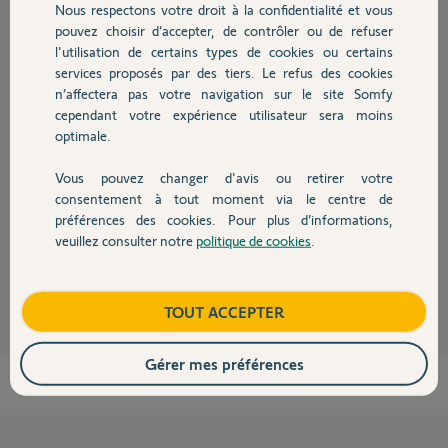
Réponses
Nous respectons votre droit à la confidentialité et vous
Chauffage
pouvez choisir d’accepter, de contrôler ou de refuser
l'utilisation de certains types de cookies ou certains
Bonjour
services proposés par des tiers. Le refus des cookies
Autres produits
n’affectera pas votre navigation sur le site Somfy
suivez cette procédure:
cependant votre expérience utilisateur sera moins
Bonne journée !
optimale.
Vous pouvez changer d'avis ou retirer votre
Devis avec un pro
consentement à tout moment via le centre de
préférences des cookies. Pour plus d’informations,
veuillez consulter notre
politique de cookies
.
Contact
Jean-Luc B.
il y a plus de 6 ans
Boutique
TOUT ACCEPTER
Gérer mes préférences