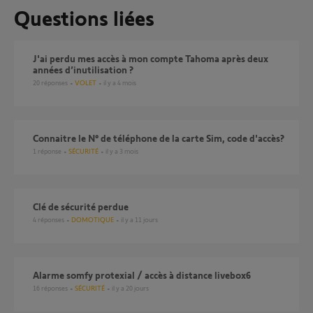
Questions liées
J'ai perdu mes accès à mon compte Tahoma après deux
années d’inutilisation ?
20
réponses
VOLET
il y a 4 mois
connaitre le N° de téléphone de la carte Sim, code d'accès?
1
réponse
SÉCURITÉ
il y a 3 mois
Clé de sécurité perdue
4
réponses
DOMOTIQUE
il y a 11 jours
alarme somfy protexial / accès à distance livebox6
16
réponses
SÉCURITÉ
il y a 20 jours