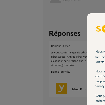
il y a plus de 6 ans
Réponses
Bonjour Olivier,
Nous (
Je vous confirme que d'après ce que vous nous
sur not
défectueuse. Afin de gérer votre SAV, je vai
c'est pour cette raison que je viens de vous
une exp
dépannage en privé.
Nous r
Bonne journée,
contrô
propos
Somfy 
Maud F.
il y a plus de 6 an
Vous p
préfér