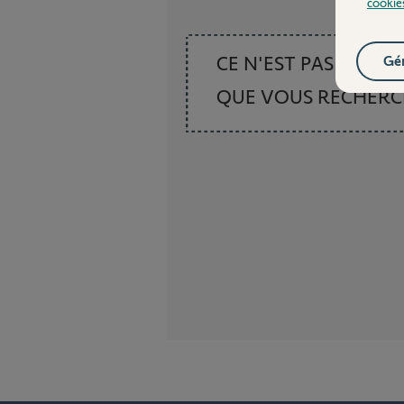
cookie
CE N'EST PAS CE
Gér
QUE VOUS RECHER