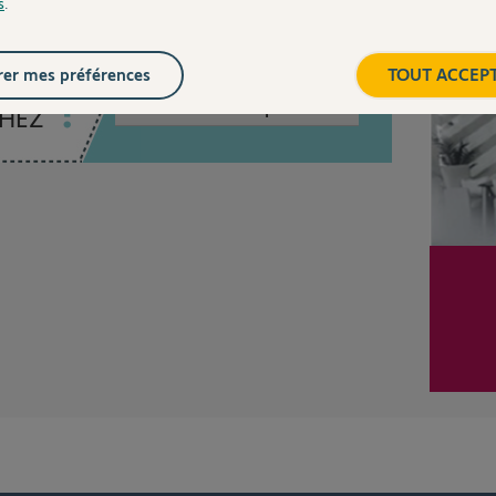
s
.
Inter
er mes préférences
TOUT ACCEP
Posez votre question
CHEZ