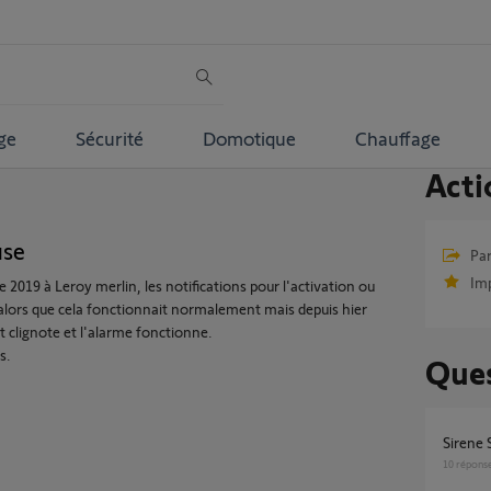
ge
Sécurité
Domotique
Chauffage
Acti
use
Par
Im
 2019 à Leroy merlin, les notifications pour l'activation ou
 alors que cela fonctionnait normalement mais depuis hier
t clignote et l'alarme fonctionne.
s.
Ques
Sirene
10
répons