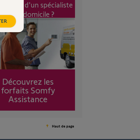
vention d'un spécialiste
à mon domicile ?
TER
Découvrez les
forfaits Somfy
Assistance
Haut de page