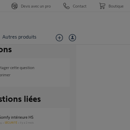
Devis avec un pro
Contact
Boutique
Autres produits
ons
tager cette question
primer
tions liées
 Somfy intérieure HS
SÉCURITÉ
il y a 2 mois
es