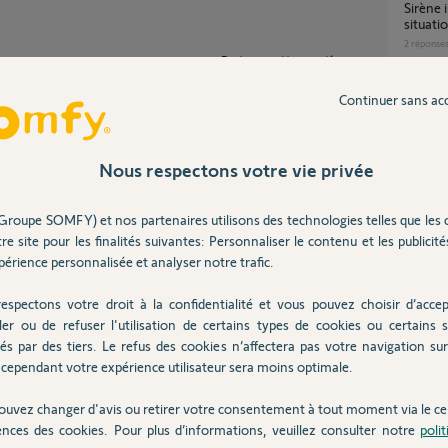
Sirène intérieur ne fait aucun son (en test et
situatio
2
réponse
Partager cette question
Participer au fil de discussion
Continuer sans ac
Problè
3
réponse
Nous respectons votre vie privée
Sirènes extérieure et intérieure introuvables
Groupe SOMFY) et nos partenaires utilisons des technologies telles que les 
et impo
 indiquez, il semblerait que votre Sirène soit
re site pour les finalités suivantes: Personnaliser le contenu et les publicités
s avoir besoin d'informations personnelles et
1
réponse
 envoyer un mail pour continuer votre
érience personnalisée et analyser notre trafic.
espectons votre droit à la confidentialité et vous pouvez choisir d’accep
Change
ler ou de refuser l'utilisation de certains types de cookies ou certains s
4
réponse
és par des tiers. Le refus des cookies n’affectera pas votre navigation sur 
cependant votre expérience utilisateur sera moins optimale.
s
ouvez changer d'avis ou retirer votre consentement à tout moment via le ce
ences des cookies. Pour plus d’informations, veuillez consulter notre
poli