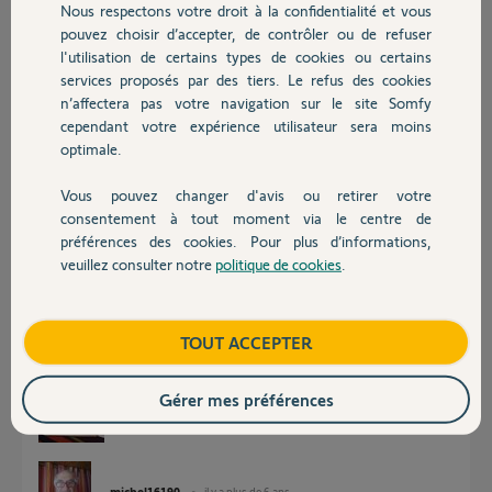
Nous respectons votre droit à la confidentialité et vous
Chauffage
pouvez choisir d’accepter, de contrôler ou de refuser
Pascal R.
l'utilisation de certains types de cookies ou certains
il y a plus de 6 ans
services proposés par des tiers. Le refus des cookies
Autres produits
Participer au fil de discussion
n’affectera pas votre navigation sur le site Somfy
cependant votre expérience utilisateur sera moins
optimale.
Réponses
Vous pouvez changer d'avis ou retirer votre
Devis avec un pro
consentement à tout moment via le centre de
préférences des cookies. Pour plus d’informations,
Bonjour Pascal
veuillez consulter notre
politique de cookies
.
Contact
Deux volets commandés avec les deux mêmes télécommandes, suivez la
manip en photo.
Elle s'effectue uniquement avec les boutons "PROG"
Boutique
TOUT ACCEPTER
Gérer mes préférences
michel16190
il y a plus de 6 ans