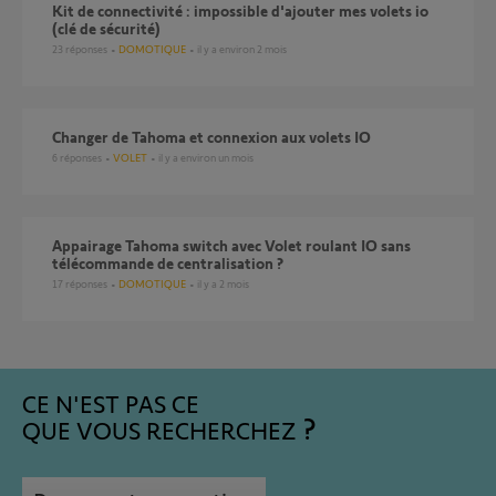
Kit de connectivité : impossible d'ajouter mes volets io
(clé de sécurité)
23
réponses
DOMOTIQUE
il y a environ 2 mois
Changer de Tahoma et connexion aux volets IO
6
réponses
VOLET
il y a environ un mois
Appairage Tahoma switch avec Volet roulant IO sans
télécommande de centralisation ?
17
réponses
DOMOTIQUE
il y a 2 mois
CE N'EST PAS CE
QUE VOUS RECHERCHEZ