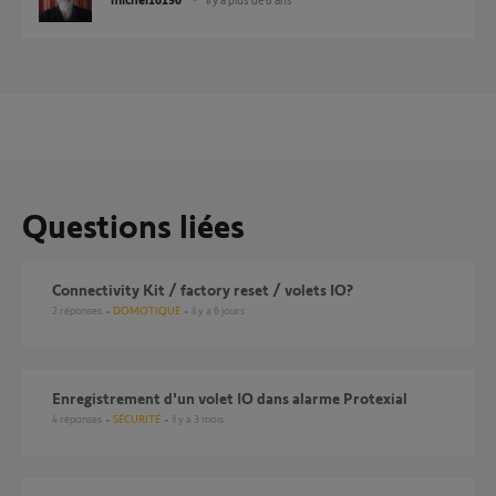
Questions liées
Connectivity Kit / factory reset / volets IO?
2
réponses
DOMOTIQUE
il y a 6 jours
Enregistrement d'un volet IO dans alarme Protexial
4
réponses
SÉCURITÉ
il y a 3 mois