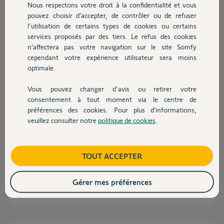
Nous respectons votre droit à la confidentialité et vous
Chauffage
est ce possible et comment ?
pouvez choisir d’accepter, de contrôler ou de refuser
Merci
l'utilisation de certains types de cookies ou certains
services proposés par des tiers. Le refus des cookies
Autres produits
Thomas G.
n’affectera pas votre navigation sur le site Somfy
il y a plus de 6 ans
cependant votre expérience utilisateur sera moins
Participer au fil de discussion
optimale.
Vous pouvez changer d'avis ou retirer votre
Devis avec un pro
consentement à tout moment via le centre de
Réponses
préférences des cookies. Pour plus d’informations,
veuillez consulter notre
politique de cookies
.
Contact
Bonjour,
Avez-vous bien respecté la procédure de mise en service ?
Boutique
TOUT ACCEPTER
Comment est le voyant rouge actuellement lors de vos constatations ?
Gérer mes préférences
Richy C.
il y a plus de 6 ans