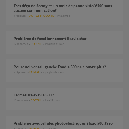
Très déçu de Somfy — un mois de panne visio V500 sans
aucune communication?
9
réponses
AUTRES PRODUITS
il y a 3 mois
Problème de fonctionnement Exavia star
12
réponses
PORTAIL
il y a plus d'un an
Pourquoi ventail gauche Exadia 500 ne s'ouvre plus?
5
réponses
PORTAIL
il y a plus de 6 ans
fermeture exavia 500 ?
11
réponses
PORTAIL
il y a 11 mois
Problème avec cellules photoélectriques Elixio 500 3S io
5
réponses
PORTAIL
il y a 9 mois