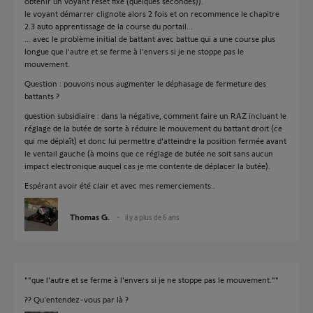
obtenir un voyant reset fixe (quelques secondes)).
le voyant démarrer clignote alors 2 fois et on recommence le chapitre
2.3 auto apprentissage de la course du portail...
... avec le problème initial de battant avec battue qui a une course plus
longue que l'autre et se ferme à l'envers si je ne stoppe pas le
mouvement.
Question : pouvons nous augmenter le déphasage de fermeture des
battants ?
question subsidiaire : dans la négative, comment faire un RAZ incluant le
réglage de la butée de sorte à réduire le mouvement du battant droit (ce
qui me déplaît) et donc lui permettre d'atteindre la position fermée avant
le ventail gauche (à moins que ce réglage de butée ne soit sans aucun
impact electronique auquel cas je me contente de déplacer la butée).
Espérant avoir été clair et avec mes remerciements..
Thomas G.
il y a plus de 6 ans
""que l'autre et se ferme à l'envers si je ne stoppe pas le mouvement.""
?? Qu'entendez-vous par là ?