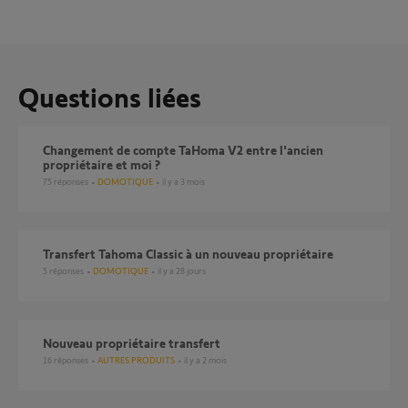
Questions liées
Changement de compte TaHoma V2 entre l'ancien
propriétaire et moi ?
75
réponses
DOMOTIQUE
il y a 3 mois
Transfert Tahoma Classic à un nouveau propriétaire
5
réponses
DOMOTIQUE
il y a 28 jours
Nouveau propriétaire transfert
16
réponses
AUTRES PRODUITS
il y a 2 mois