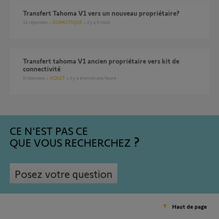
Transfert Tahoma V1 vers un nouveau propriétaire?
14
réponses
DOMOTIQUE
il y a 6 mois
Transfert tahoma V1 ancien propriétaire vers kit de
connectivité
0
réponses
VOLET
il y a environ une heure
CE N'EST PAS CE
QUE VOUS RECHERCHEZ
Posez votre question
Haut de page