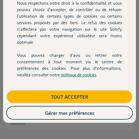
Réponses
Nous respectons votre droit à la confidentialité et vous
Chauffage
pouvez choisir d’accepter, de contrôler ou de refuser
l'utilisation de certains types de cookies ou certains
services proposés par des tiers. Le refus des cookies
Autres produits
Bonjour Emmanuel
n’affectera pas votre navigation sur le site Somfy
Quand a été rempli le formulaire ?
cependant votre expérience utilisateur sera moins
Laissez le pin du Tahoma ici.
optimale.
Bonne journée !
Vous pouvez changer d'avis ou retirer votre
Devis avec un pro
Jean-Luc B.
il y a plus de 6 ans
consentement à tout moment via le centre de
préférences des cookies. Pour plus d’informations,
veuillez consulter notre
politique de cookies
.
Contact
Bonjour Jean-Luc,
le formulaire a été rempli le 11/02.
Boutique
TOUT ACCEPTER
le code PIN du tahoma est le 1206-6178-4693.
belle soirée
Gérer mes préférences
emmanuel D.
il y a plus de 6 ans