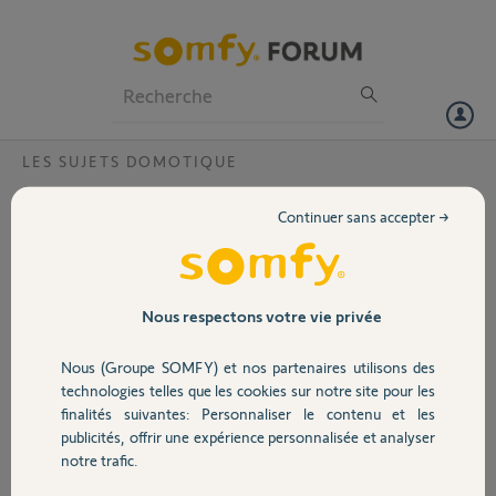
Particuliers
Professionnels
Forum
LES SUJETS DOMOTIQUE
Volet
comment réaliser un transfert de compte
Continuer sans accepter →
box tahoma vers nouveau propriétaire?
Portail
la demande via le formulaire ne donne aucun résultat. Seul un
enregistrement de ma demande. L'ancien propriétaire ne reçoit
Garage
aucune sollicitation de somfy.
Nous respectons votre vie privée
Nous (Groupe SOMFY) et nos partenaires utilisons des
emmanuel D.
Sécurité
il y a plus de 6 ans
technologies telles que les cookies sur notre site pour les
finalités suivantes: Personnaliser le contenu et les
Participer au fil de discussion
publicités, offrir une expérience personnalisée et analyser
Domotique
notre trafic.