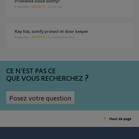
Problème cloud Somfy?
6
réponses
SÉCURITÉ
il y a 2 mois
Key fob, somfy protect et door keeper
6
réponses
SÉCURITÉ
il y a environ un mois
CE N'EST PAS CE
QUE VOUS RECHERCHEZ
Posez votre question
Haut de page