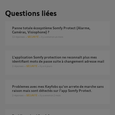
Questions liées
Panne totale écosystème Somfy Protect (Alarme,
Caméras, Visiophone) ?
13
réponses
SÉCURITÉ
il y a environ un mois
L'application Somfy protection ne reconnaît plus mes
identifiant mots de passe suite à changement adresse mail
2
réponses
SÉCURITÉ
il y a 4 jours
Problemes avec mes Keyfobs qu'on arrete de marche sans
raison mais sont détectés sur l'app Somfy Protect.
2
réponses
SÉCURITÉ
il y a environ 2 mois