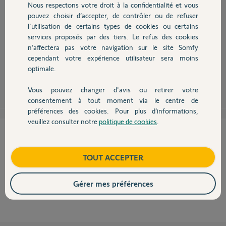
Nous respectons votre droit à la confidentialité et vous
Chauffage
3 - Si l'adresse e-mail est accepté, c'est que le problème venait bien du
pouvez choisir d’accepter, de contrôler ou de refuser
mot de passe
l'utilisation de certains types de cookies ou certains
services proposés par des tiers. Le refus des cookies
Autres produits
4 - Si l'adresse e-mail est refusée, c'est que vous faites une erreur lors de
sa saisie : si vous ne la retrouvez pas, il est nécessaire de nous contacter
n’affectera pas votre navigation sur le site Somfy
en posant votre question sur ce Forurm d'entraide.
cependant votre expérience utilisateur sera moins
optimale.
Vous pouvez changer d'avis ou retirer votre
Devis avec un pro
consentement à tout moment via le centre de
préférences des cookies. Pour plus d’informations,
veuillez consulter notre
politique de cookies
.
Contact
Cette réponse vous a-t-elle aidé ?
NON
OUI
Boutique
TOUT ACCEPTER
0%
des internautes ont trouvé cette réponse utile
Gérer mes préférences