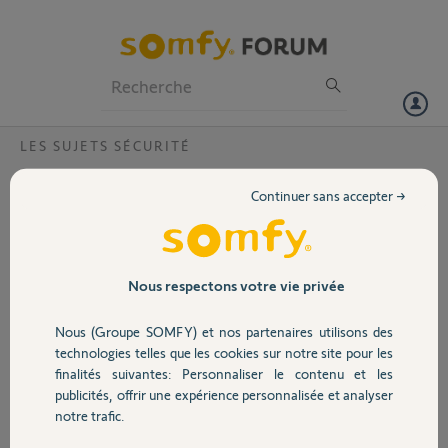
Particuliers
Professionnels
Forum
LES SUJETS SÉCURITÉ
Volet
FAQ Somfy Protect : Pourquoi je
Continuer sans accepter →
n'arrive pas à me connecter à mon système
Portail
depuis l'application ?
Garage
Nous respectons votre vie privée
Nous (Groupe SOMFY) et nos partenaires utilisons des
Sécurité
Vous lancez l'application "Somfy Protect" mais vous n'arrivez pas à vous
technologies telles que les cookies sur notre site pour les
connecter à votre système. Veuillez vérifier les éléments suivants :
finalités suivantes: Personnaliser le contenu et les
1 - Vous n'entrez pas la bonne adresse e-mail ou le bon mot de passe, ou
publicités, offrir une expérience personnalisée et analyser
Domotique
vous ne respectez pas les minuscules/majuscules pour l'un d'entre eux
notre trafic.
2 - Appuyez sur "Mot de passe oublié" afin de le réinitialiser