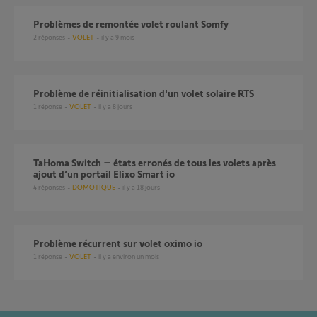
Problèmes de remontée volet roulant Somfy
2
réponses
VOLET
il y a 9 mois
Problème de réinitialisation d'un volet solaire RTS
1
réponse
VOLET
il y a 8 jours
TaHoma Switch – états erronés de tous les volets après
ajout d’un portail Elixo Smart io
4
réponses
DOMOTIQUE
il y a 18 jours
problème récurrent sur volet oximo io
1
réponse
VOLET
il y a environ un mois