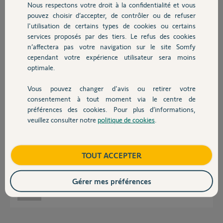
Nous respectons votre droit à la confidentialité et vous
Chauffage
pouvez choisir d’accepter, de contrôler ou de refuser
l'utilisation de certains types de cookies ou certains
Réponses
services proposés par des tiers. Le refus des cookies
Autres produits
n’affectera pas votre navigation sur le site Somfy
cependant votre expérience utilisateur sera moins
Probablement un moteur somfy ilmo avec fin de cours automatique
optimale.
problème électronique pas grand-chose a faire a moins d’avoir la pièce
détaché peut-on avoir plus d’info sur le type de moteur ?
Vous pouvez changer d'avis ou retirer votre
Devis avec un pro
consentement à tout moment via le centre de
franck B.
il y a plus de 6 ans
préférences des cookies. Pour plus d’informations,
veuillez consulter notre
politique de cookies
.
Contact
Bonjour,
Boutique
TOUT ACCEPTER
n'ayant pas encore démonté, je n'ai pas la référence du moteur.
Merci pour votre réponse.
Gérer mes préférences
patrick P.
il y a plus de 6 ans