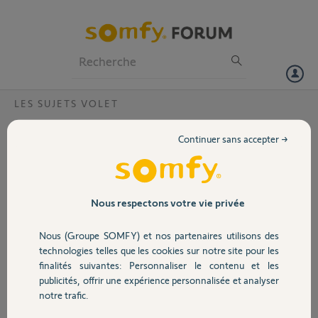
Particuliers
Professionnels
Forum
LES SUJETS VOLET
Volet
Problème de remontée du volet
Continuer sans accepter →
Bonjour,
Portail
après avoir arrêté le volet avant la position basse (à mi-course).
Impossible de le faire remonter.
Il faut le faire descendre jusqu'en bas
Garage
Nous respectons votre vie privée
et ensuite le faire remonter.
Problème qui survient après 7 ans de fonctionnement.
Nous (Groupe SOMFY) et nos partenaires utilisons des
Merci de votre aide
Sécurité
technologies telles que les cookies sur notre site pour les
finalités suivantes: Personnaliser le contenu et les
patrick P.
publicités, offrir une expérience personnalisée et analyser
Domotique
il y a plus de 6 ans
notre trafic.
Participer au fil de discussion