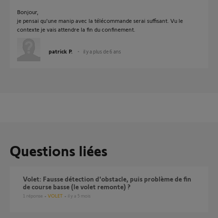
Bonjour,
je pensai qu'une manip avec la télécommande serai suffisant. Vu le
contexte je vais attendre la fin du confinement.
patrick P.
il y a plus de 6 ans
Questions liées
Volet: Fausse détection d'obstacle, puis problème de fin
de course basse (le volet remonte) ?
1
réponse
VOLET
il y a 5 mois