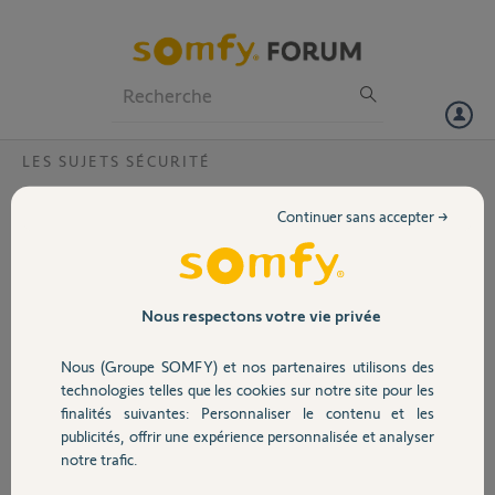
Particuliers
Professionnels
Forum
LES SUJETS SÉCURITÉ
Volet
Demande de capots de badge perdus
Continuer sans accepter →
Bonjour, suite à la perte de 3 capots sur 6 badges, est t'il possible de
Portail
m'en faire parvenir de nouveaux ? Par ailleurs, existe t'il une solution
pour éviter que ça se reproduise ? Merci d'avance.
Garage
Nous respectons votre vie privée
Thomas
il y a plus de 6 ans
Nous (Groupe SOMFY) et nos partenaires utilisons des
Sécurité
Participer au fil de discussion
technologies telles que les cookies sur notre site pour les
finalités suivantes: Personnaliser le contenu et les
publicités, offrir une expérience personnalisée et analyser
Domotique
notre trafic.
Réponses