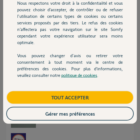
Nous respectons votre droit à la confidentialité et vous
Chauffage
pouvez choisir d’accepter, de contrôler ou de refuser
l'utilisation de certains types de cookies ou certains
Bonjour Thomas.
Le bon vieux bout de scotch permet de ne pas perdre le capots. (Scotch
services proposés par des tiers. Le refus des cookies
Autres produits
blanc d'électricien sur la photo)
n’affectera pas votre navigation sur le site Somfy
En ce qui concerne les nouveaux badges (voir lien) y a du pour et du
cependant votre expérience utilisateur sera moins
contre. C'est le principe de sécurité des jouets pour enfant. Si tu arrives a
optimale.
changer les piles des jouets sans exploser la vis ou le capot les nouveaux
badges sont fait pour toi. Sinon reste sur le scotch car un rouleau coûte
Vous pouvez changer d'avis ou retirer votre
2€ et il permet le changement des piles environ 10000 fois pour un badge
Devis avec un pro
:-)
consentement à tout moment via le centre de
Un Yello va te contacter pour la suite a donner.
préférences des cookies. Pour plus d’informations,
Cordialement
veuillez consulter notre
politique de cookies
.
https://support.somfyprotect.com/hc/fr/articles/212419905...
Contact
Boutique
TOUT ACCEPTER
Gérer mes préférences