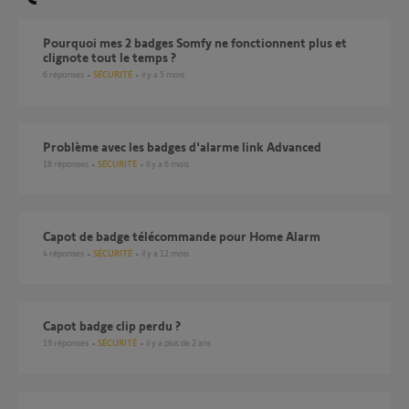
Pourquoi mes 2 badges Somfy ne fonctionnent plus et
clignote tout le temps ?
6
réponses
SÉCURITÉ
il y a 5 mois
Problème avec les badges d'alarme link Advanced
18
réponses
SÉCURITÉ
il y a 6 mois
Capot de badge télécommande pour Home Alarm
4
réponses
SÉCURITÉ
il y a 12 mois
Capot badge clip perdu ?
19
réponses
SÉCURITÉ
il y a plus de 2 ans