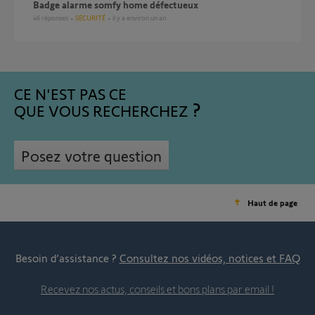
Badge alarme somfy home défectueux
46
réponses
SÉCURITÉ
il y a environ un an
CE N'EST PAS CE
QUE VOUS RECHERCHEZ
Posez votre question
Haut de page
Besoin d’assistance ?
Consultez nos vidéos, notices et FAQ
Recevez nos actus, conseils et bons plans par email !