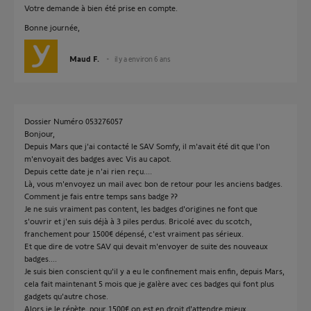
Votre demande à bien été prise en compte.
Bonne journée,
Maud F.
il y a environ 6 ans
Dossier Numéro 053276057
Bonjour,
Depuis Mars que j'ai contacté le SAV Somfy, il m'avait été dit que l'on
m'envoyait des badges avec Vis au capot.
Depuis cette date je n'ai rien reçu....
Là, vous m'envoyez un mail avec bon de retour pour les anciens badges.
Comment je fais entre temps sans badge ??
Je ne suis vraiment pas content, les badges d'origines ne font que
s'ouvrir et j'en suis déjà à 3 piles perdus. Bricolé avec du scotch,
franchement pour 1500€ dépensé, c'est vraiment pas sérieux.
Et que dire de votre SAV qui devait m'envoyer de suite des nouveaux
badges....
Je suis bien conscient qu'il y a eu le confinement mais enfin, depuis Mars,
cela fait maintenant 5 mois que je galère avec ces badges qui font plus
gadgets qu'autre chose.
Alors je le répète, pour 1500€ on est en droit d'attendre mieux.