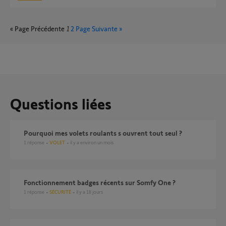
« Page Précédente
1
2
Page Suivante »
Questions liées
pourquoi mes volets roulants s ouvrent tout seul ?
1
réponse
VOLET
il y a environ un mois
Fonctionnement badges récents sur Somfy One ?
1
réponse
SÉCURITÉ
il y a 18 jours