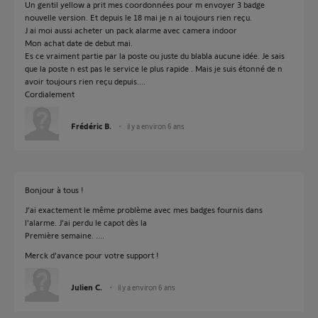
Un gentil yellow a prit mes coordonnées pour m envoyer 3 badge
nouvelle version. Et depuis le 18 mai je n ai toujours rien reçu.
J ai moi aussi acheter un pack alarme avec camera indoor
Mon achat date de debut mai.
Es ce vraiment partie par la poste ou juste du blabla aucune idée. Je sais
que la poste n est pas le service le plus rapide . Mais je suis étonné de n
avoir toujours rien reçu depuis....
Cordialement
Frédéric B.
il y a environ 6 ans
Bonjour à tous !
J’ai exactement le même problème avec mes badges fournis dans
l’alarme. J’ai perdu le capot dès la
Première semaine. ....
Merck d’avance pour votre support !
Julien C.
il y a environ 6 ans