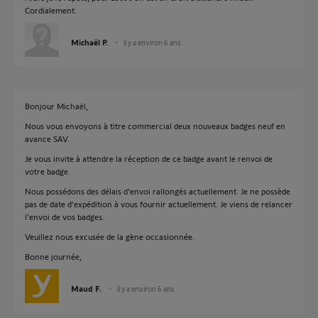
Cordialement.
Michaël P.
il y a environ 6 ans
Bonjour Michaël,
Nous vous envoyons à titre commercial deux nouveaux badges neuf en
avance SAV.
Je vous invite à attendre la réception de ce badge avant le renvoi de
votre badge.
Nous possédons des délais d'envoi rallongés actuellement. Je ne possède
pas de date d’expédition à vous fournir actuellement. Je viens de relancer
l'envoi de vos badges.
Veuillez nous excusée de la gène occasionnée.
Bonne journée,
Maud F.
il y a environ 6 ans