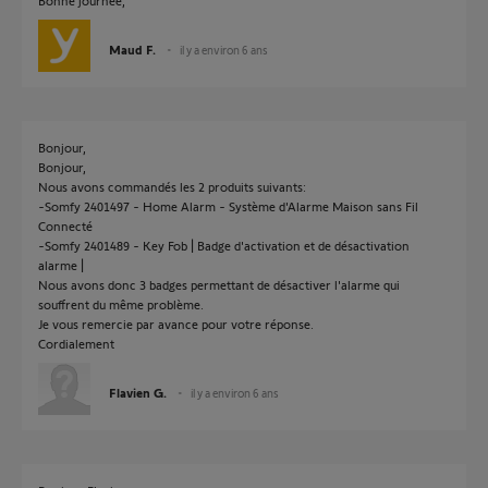
Bonne journée,
Maud F.
il y a environ 6 ans
Bonjour,
Bonjour,
Nous avons commandés les 2 produits suivants:
-Somfy 2401497 - Home Alarm - Système d'Alarme Maison sans Fil
Connecté
-Somfy 2401489 - Key Fob | Badge d'activation et de désactivation
alarme |
Nous avons donc 3 badges permettant de désactiver l'alarme qui
souffrent du même problème.
Je vous remercie par avance pour votre réponse.
Cordialement
Flavien G.
il y a environ 6 ans