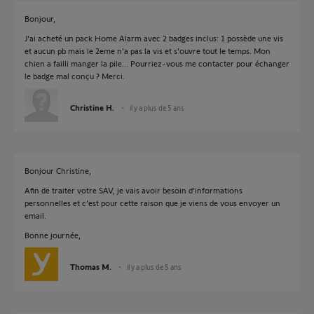
Bonjour,
J'ai acheté un pack Home Alarm avec 2 badges inclus: 1 possède une vis
et aucun pb mais le 2eme n'a pas la vis et s'ouvre tout le temps. Mon
chien a failli manger la pile... Pourriez-vous me contacter pour échanger
le badge mal conçu ? Merci.
Christine H.
il y a plus de 5 ans
Bonjour Christine,
Afin de traiter votre SAV, je vais avoir besoin d'informations
personnelles et c'est pour cette raison que je viens de vous envoyer un
email.
Bonne journée,
Thomas M.
il y a plus de 5 ans