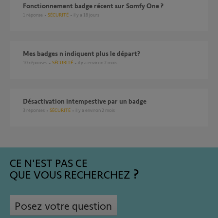
Fonctionnement badge récent sur Somfy One ?
1
réponse
SÉCURITÉ
il y a 18 jours
Mes badges n indiquent plus le départ?
10
réponses
SÉCURITÉ
il y a environ 2 mois
Désactivation intempestive par un badge
3
réponses
SÉCURITÉ
il y a environ 2 mois
CE N'EST PAS CE
QUE VOUS RECHERCHEZ
Posez votre question