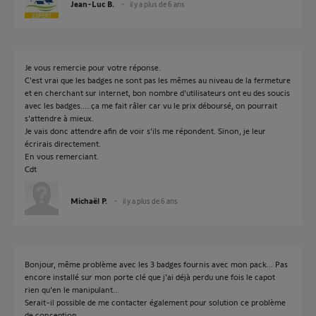
Jean-Luc B.
il y a plus de 6 ans
Je vous remercie pour votre réponse.
C'est vrai que les badges ne sont pas les mêmes au niveau de la fermeture
et en cherchant sur internet, bon nombre d'utilisateurs ont eu des soucis
avec les badges.....ça me fait râler car vu le prix déboursé, on pourrait
s'attendre à mieux.
Je vais donc attendre afin de voir s'ils me répondent. Sinon, je leur
écrirais directement.
En vous remerciant.
Cdt
Michaël P.
il y a plus de 6 ans
Bonjour, même problème avec les 3 badges fournis avec mon pack... Pas
encore installé sur mon porte clé que j'ai déjà perdu une fois le capot
rien qu'en le manipulant...
Serait-il possible de me contacter également pour solution ce problème
de conception.