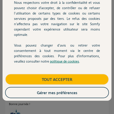
Nous respectons votre droit à la confidentialité et vous
Enfin, 1 jour d'utilistation et déjà des désagréments....1 capot et 1 pile
Chauffage
pouvez choisir d’accepter, de contrôler ou de refuser
de perdue sur mon badge et celui de mon épouse idem !!!
l'utilisation de certains types de cookies ou certains
services proposés par des tiers. Le refus des cookies
Autres produits
Michaël P.
n’affectera pas votre navigation sur le site Somfy
il y a plus de 6 ans
cependant votre expérience utilisateur sera moins
Participer au fil de discussion
optimale.
Vous pouvez changer d'avis ou retirer votre
Devis avec un pro
consentement à tout moment via le centre de
Réponses
préférences des cookies. Pour plus d’informations,
veuillez consulter notre
politique de cookies
.
Contact
Bonjour Mickaël
La pack que vous avez acheté contenait une ancienne génération de
Boutique
TOUT ACCEPTER
badge. La conception de ces badges a été revue. C'est pourquoi celui que
vous avez acheté indépendamment est différent et plus récent.
Gérer mes préférences
Patientez, un Yellow vous contactera pour l'échange des badges
défectueux.
Bonne journée !