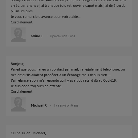
arrêt, par chance j’ai à chaque fois retrouvé le capot mais j’ai déjà perdu
plusieurs piles...
Je vous remercie d’avance pour votre aide...
Cordialement,
celine J.
il y a environ 6 ans
Bonjour,
Pareil que vous, j'ai eu un contact par mail, j'ai également téléphoné, on
m'a dit qu'ils allaient procéder à un échange mais depuis rien....
J'ai relancé et on m'a répondu qu'il y avait du retard dû au Covid19.
Je suis donc toujours en attente.
Cordialement.
Michaël P.
il y a environ 6 ans
Celine Julien, Michaël,