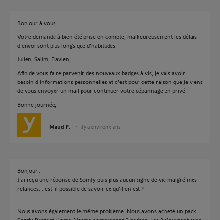
Bonjour à vous,
Votre demande à bien été prise en compte, malheureusement les délais
d'envoi sont plus longs que d'habitudes.
Julien, Salim, Flavien,
Afin de vous faire parvenir des nouveaux badges à vis, je vais avoir
besoin d'informations personnelles et c'est pour cette raison que je viens
de vous envoyer un mail pour continuer votre dépannage en privé.
Bonne journée,
Maud F.
il y a environ 6 ans
Bonjour...
J’ai reçu une réponse de Somfy puis plus aucun signe de vie malgré mes
relances... est-il possible de savoir ce qu’il en est ?
....
Nous avons également le même problème. Nous avons acheté un pack
Somfy Protect Home Alarme comprenant 2 badges. Les 2 s’ouvrent sans