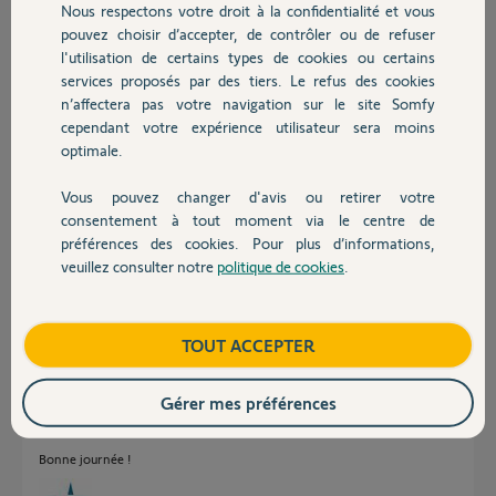
Nous respectons votre droit à la confidentialité et vous
Quelqu'un a-t-il une idée?
Chauffage
pouvez choisir d’accepter, de contrôler ou de refuser
Merci
l'utilisation de certains types de cookies ou certains
services proposés par des tiers. Le refus des cookies
Autres produits
n’affectera pas votre navigation sur le site Somfy
cependant votre expérience utilisateur sera moins
optimale.
Jean-François B.
Vous pouvez changer d'avis ou retirer votre
il y a environ 6 ans
Devis avec un pro
consentement à tout moment via le centre de
Participer au fil de discussion
préférences des cookies. Pour plus d’informations,
veuillez consulter notre
politique de cookies
.
Contact
Réponses
Boutique
TOUT ACCEPTER
Bonjour
Gérer mes préférences
Laissez ici le pin du Tahoma et attendez d'être contacté par un Yellow.
Bonne journée !