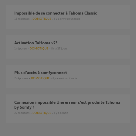
Impossible de se connecter à Tahoma Classic
16
réponses
DOMOTIQUE
il y a environ un mois
Activation TaHoma v2?
1
réponse
DOMOTIQUE
il y a 27 jours
Plus d'accès à somfyconnect
7
réponses
DOMOTIQUE
il y a environ 2 mois
Connexion impossible Une erreur s'est produite Tahoma
by Somfy ?
22
réponses
DOMOTIQUE
il y a 6 mois