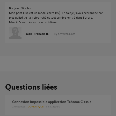
Bonjour Nicolas,
Mon pont Hue est un model carré (v2). En fait je j'avais débranché car
plus utilisé. Je l'ai rebranché et tout semble rentré dans l'ordre.
Merci d'avoir résolu mon problème.
Jean-François B.
il y a environ 6 ans
Questions liées
Connexion impossible application Tahoma Classic
15
réponses
DOMOTIQUE
il y a 18 jours