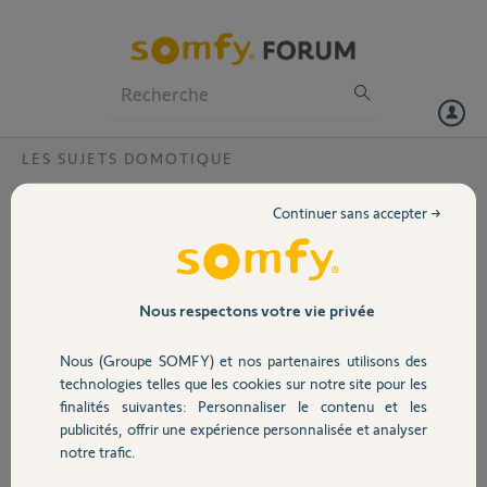
Particuliers
Professionnels
Forum
LES SUJETS DOMOTIQUE
Volet
Erreur au niveau du serveur ?
Continuer sans accepter →
Bonjour,
Portail
Depuis quelque temps j'ai
l'une ou l'autre de ces
erreurs (voir capture
Garage
Nous respectons votre vie privée
d'écran) soit quand je
veux exécuté un scénario
Nous (Groupe SOMFY) et nos partenaires utilisons des
soit une simple
Sécurité
technologies telles que les cookies sur notre site pour les
commande sur une
finalités suivantes: Personnaliser le contenu et les
lampe par exemple. Je
publicités, offrir une expérience personnalisée et analyser
reboot le box, ça refonctionne et le lendemain idem.
Domotique
notre trafic.
La configuration de ma box Tahoma V2 n'a pas changé depuis plus
d'un an et toutes les mises a jours ont été effectuées.