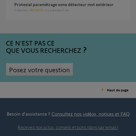
Protexial paramétrage zone détecteur mvt extérieur
1
réponse
SÉCURITÉ
il y a presque 6 ans
CE N'EST PAS CE
QUE VOUS RECHERCHEZ
Posez votre question
Haut de page
Besoin d’assistance ?
Consultez nos vidéos, notices et FAQ
Recevez nos actus, conseils et bons plans par email !