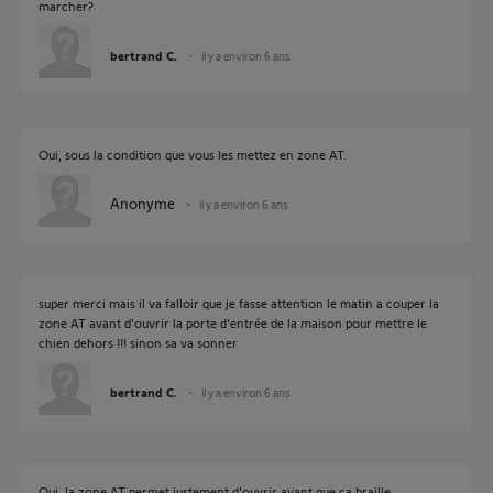
marcher?
bertrand C.
il y a environ 6 ans
Oui, sous la condition que vous les mettez en zone AT.
Anonyme
il y a environ 6 ans
super merci mais il va falloir que je fasse attention le matin a couper la
zone AT avant d'ouvrir la porte d'entrée de la maison pour mettre le
chien dehors !!! sinon sa va sonner
bertrand C.
il y a environ 6 ans
Oui, la zone AT permet justement d'ouvrir avant que ça braille.