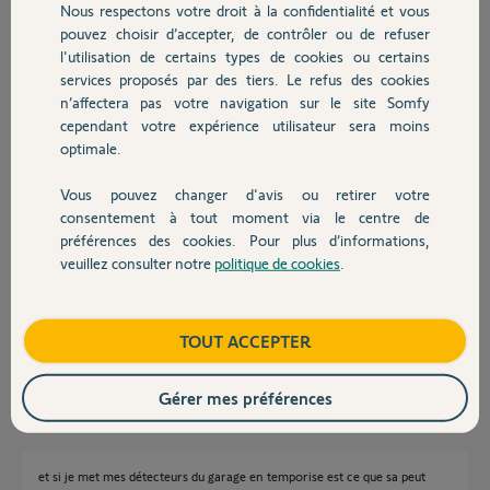
Nous respectons votre droit à la confidentialité et vous
Chauffage
il y a environ 6 ans
pouvez choisir d’accepter, de contrôler ou de refuser
Participer au fil de discussion
l'utilisation de certains types de cookies ou certains
services proposés par des tiers. Le refus des cookies
Autres produits
n’affectera pas votre navigation sur le site Somfy
cependant votre expérience utilisateur sera moins
Réponses
optimale.
Vous pouvez changer d'avis ou retirer votre
Devis avec un pro
Bonjour,
consentement à tout moment via le centre de
préférences des cookies. Pour plus d’informations,
Seule la zone A peut être en AT.
Il faudra donc un détecteur d'ouverture de sol à la porte, puis vous
veuillez consulter notre
politique de cookies
.
Contact
affecterez le D.M + D.O en zone AT avec une tempo de 15s.
https://boutique.somfy.fr/detecteur-d-ouverture-pour-port...
Bonne journée
Boutique
TOUT ACCEPTER
Anonyme
il y a environ 6 ans
Gérer mes préférences
et si je met mes détecteurs du garage en temporise est ce que sa peut