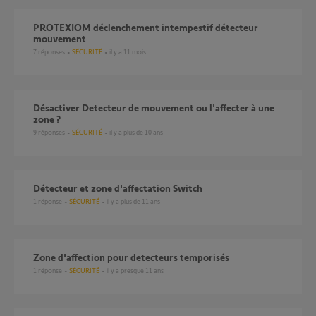
PROTEXIOM déclenchement intempestif détecteur
mouvement
7
réponses
SÉCURITÉ
il y a 11 mois
Désactiver Detecteur de mouvement ou l'affecter à une
zone ?
9
réponses
SÉCURITÉ
il y a plus de 10 ans
Détecteur et zone d'affectation Switch
1
réponse
SÉCURITÉ
il y a plus de 11 ans
zone d'affection pour detecteurs temporisés
1
réponse
SÉCURITÉ
il y a presque 11 ans