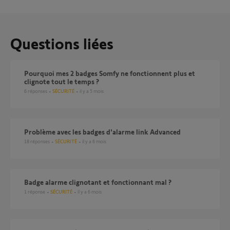
Questions liées
Pourquoi mes 2 badges Somfy ne fonctionnent plus et
clignote tout le temps ?
6
réponses
SÉCURITÉ
il y a 5 mois
Problème avec les badges d'alarme link Advanced
18
réponses
SÉCURITÉ
il y a 6 mois
Badge alarme clignotant et fonctionnant mal ?
1
réponse
SÉCURITÉ
il y a 6 mois