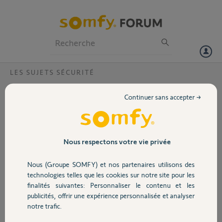
Particuliers
Professionnels
Forum
LES SUJETS SÉCURITÉ
Volet
Badge x 2 : Capot ne tient pas, pile changée
Continuer sans accepter →
(ENERGIZER) mais badge vu comme
Portail
déchargée?
Bonjour
Garage
Nous respectons votre vie privée
Mon problème concerne mes 2 badges :
Nous (Groupe SOMFY) et nos partenaires utilisons des
le capot ne tient pas ou mal (badge de Juillet 2019),
Sécurité
technologies telles que les cookies sur notre site pour les
Pile changée (ENERGIZER CR2032) mais badge vu comme déchargée
finalités suivantes: Personnaliser le contenu et les
par l'application.
publicités, offrir une expérience personnalisée et analyser
Domotique
notre trafic.
Possible de me changer ces 2 badges par des nouveaux (avec vis de
maintien)