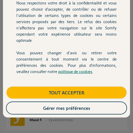
Nous respectons votre droit à la confidentialité et vous
Chauffage
Merci d'avance
pouvez choisir d’accepter, de contrôler ou de refuser
l'utilisation de certains types de cookies ou certains
services proposés par des tiers. Le refus des cookies
Autres produits
Cédric C.
n’affectera pas votre navigation sur le site Somfy
il y a environ 6 ans
cependant votre expérience utilisateur sera moins
Participer au fil de discussion
optimale.
Vous pouvez changer d'avis ou retirer votre
Devis avec un pro
Réponses
consentement à tout moment via le centre de
préférences des cookies. Pour plus d’informations,
veuillez consulter notre
politique de cookies
.
Contact
Bonjour Cédric,
Afin de vous faire parvenir des nouveaux badges à vis, je vais avoir
Boutique
TOUT ACCEPTER
besoin d'informations personnelles et c'est pour cette raison que je viens
de vous envoyer un mail pour continuer votre dépannage en privé.
Bonne journée,
Gérer mes préférences
Maud F.
il y a environ 6 ans