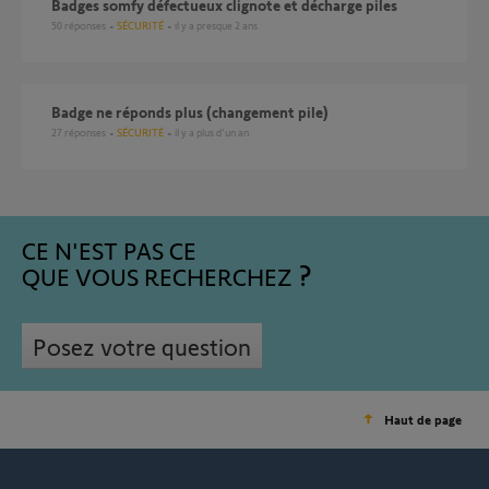
Badges somfy défectueux clignote et décharge piles
50
réponses
SÉCURITÉ
il y a presque 2 ans
Badge ne réponds plus (changement pile)
27
réponses
SÉCURITÉ
il y a plus d'un an
CE N'EST PAS CE
QUE VOUS RECHERCHEZ
Posez votre question
Haut de page