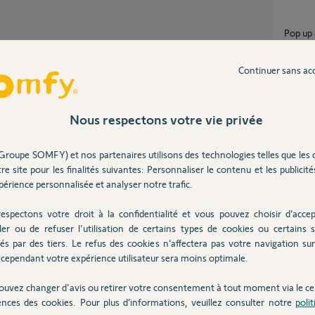
Pop up abonnement réseau de secours GSM
avant 5
1
réponse
Continuer sans ac
Abonn
18
répons
Nous respectons votre vie privée
Réseau
Groupe SOMFY) et nos partenaires utilisons des technologies telles que les 
17
répons
re site pour les finalités suivantes: Personnaliser le contenu et les publicités
érience personnalisée et analyser notre trafic.
Partager cette question
Home Alarm Advanced ne bascule pas sur
espectons votre droit à la confidentialité et vous pouvez choisir d’accep
Participer au fil de discussion
réseau
ler ou de refuser l'utilisation de certains types de cookies ou certains s
11
répons
és par des tiers. Le refus des cookies n’affectera pas votre navigation sur 
cependant votre expérience utilisateur sera moins optimale.
ouvez changer d'avis ou retirer votre consentement à tout moment via le ce
ences des cookies. Pour plus d’informations, veuillez consulter notre
poli