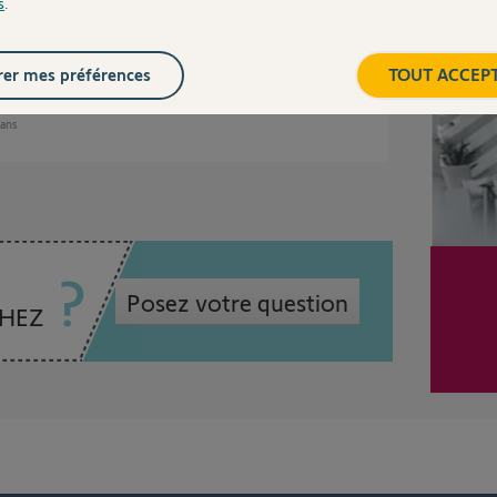
il ne le vois pas.
s
.
Inter
rawan, mais les conditions environnementale
er mes préférences
TOUT ACCEP
 ans
Posez votre question
CHEZ