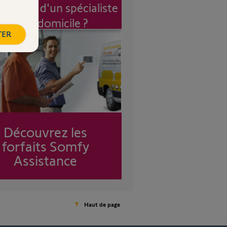
vention d'un spécialiste
à mon domicile ?
TER
Découvrez les
forfaits Somfy
Assistance
Haut de page