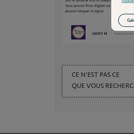
Soit le système vois le réseau de secours soit 
cookie
Vous pouvez êtres éligible sur le site de Lo
peuvent bloquer le signal.
Gér
JACKY M.
il y a environ 6
CE N'EST PAS CE
QUE VOUS RECHER