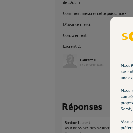
de 12dbm.
Comment mesurer cette puissance ?
D'avance merci.
Cordialement,
Laurent D.
Laurent D.
il y a environ 6 ans
Nous (
sur not
une exp
Nous r
contrô
propos
Réponses
Somfy 
Vous p
Bonjour Laurent.
préfér
Vous ne pouvez rien mesurer.