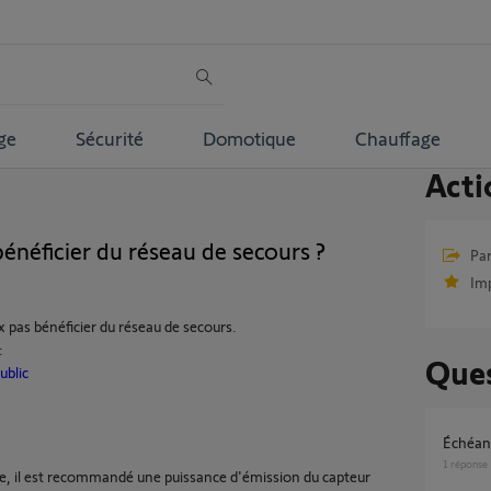
ge
Sécurité
Domotique
Chauffage
Acti
énéficier du réseau de secours ?
Par
Im
ux pas bénéficier du réseau de secours.
:
Ques
ublic
Échéan
1
réponse
ale, il est recommandé une puissance d'émission du capteur