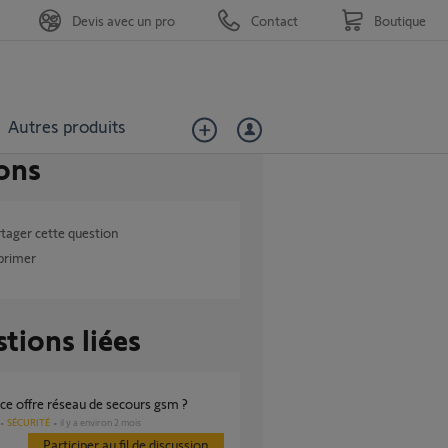
Devis avec un pro
Contact
Boutique
Autres produits
ons
tager cette question
primer
tions liées
ce offre réseau de secours gsm ?
SÉCURITÉ
il y a environ 2 mois
Participer au fil de discussion