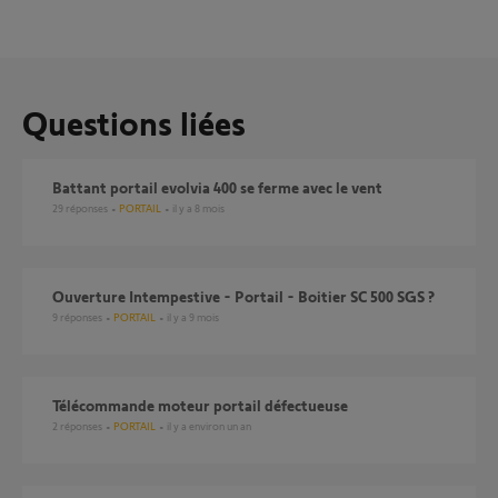
Questions liées
Battant portail evolvia 400 se ferme avec le vent
29
réponses
PORTAIL
il y a 8 mois
Ouverture Intempestive - Portail - Boitier SC 500 SGS ?
9
réponses
PORTAIL
il y a 9 mois
Télécommande moteur portail défectueuse
2
réponses
PORTAIL
il y a environ un an