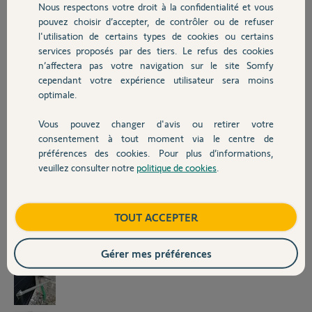
Nous respectons votre droit à la confidentialité et vous
l'ancien propriétaire a déjà réalisé le
Chauffage
pouvez choisir d’accepter, de contrôler ou de refuser
changement d'un des moteurs et nous a dit qu il avait déjà eu
l'utilisation de certains types de cookies ou certains
auparavant de nombreux problèmes.
Je me permets de vous joindre une photo afin de pouvoir identifier la
services proposés par des tiers. Le refus des cookies
Autres produits
référence. D'après mes recherches, je dirai Evolvia ? (mais sans
n’affectera pas votre navigation sur le site Somfy
certitudes étant vraiment novice dans ce domaine).
cependant votre expérience utilisateur sera moins
Actuellement le deuxième moteur commence à "lâcher", c est à dire
optimale.
qu il n'a plus la capacité à pousser la porte même sans vent, il faut l
aider de maniere manuelle à se fermer. Lorsque le battant est fermé,
Vous pouvez changer d'avis ou retirer votre
Devis avec un pro
il faut que j'appuie sur la commande afin de l arrêter sinon il y a le
consentement à tout moment via le centre de
bruit d'un engrenage qui saute.
préférences des cookies. Pour plus d’informations,
Ce portail est soumis à des vents souvent de 80km/h voir plus
veuillez consulter notre
politique de cookies
.
Contact
régulièrement, pensez vous qu il serait utile de changer les moteurs et
partir sur un modèle type à verrin ?
Je vous remercie pour votre réponse et le temps passé. Je ne
Boutique
TOUT ACCEPTER
manquerai pas de revenir vers vous dès que j en saurai plus..
Bonne journée à vous,
Gérer mes préférences