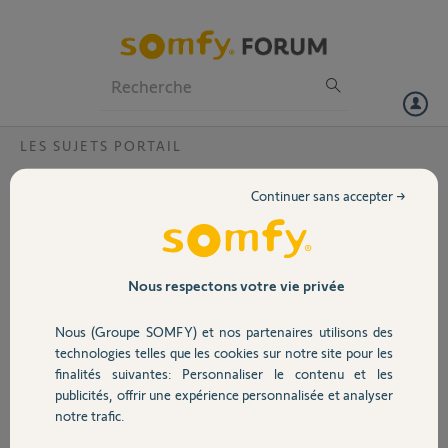
Particuliers
Professionnels
Forum
LES SUJETS PORTAIL
Volet
Portail défectueux soumis au vent ?
Continuer sans accepter →
Bonjour,
Portail
Je me permets de venir vers vous
sur ce forum pour quelques
renseignements.
Garage
Nous respectons votre vie privée
En effet, nouveau propriétaire d'une
maison située dans une région de
Nous (Groupe SOMFY) et nos partenaires utilisons des
grand vent (bord de mer), j ai un
Sécurité
technologies telles que les cookies sur notre site pour les
problème avec mon portail. Celui
finalités suivantes: Personnaliser le contenu et les
date de 2015, est plein et d'une
publicités, offrir une expérience personnalisée et analyser
hauteur de 170 en deux battant. Le
Domotique
notre trafic.
vent vient souvent de face.
Juste avant l'emménagement,