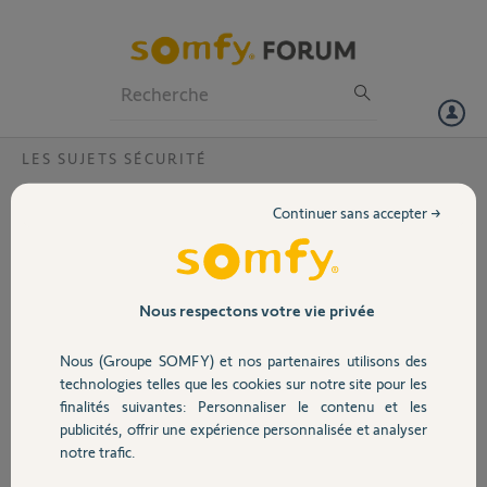
Particuliers
Professionnels
Forum
LES SUJETS SÉCURITÉ
Volet
Problème association alarme et compte
Continuer sans accepter →
Bonjour,
Portail
Nous avons acheté une maison équipée d'une alarme Evology M'y
Fox. Souhaitant la mettre en fonctionnement, j'ai donc créé mon
Garage
Nous respectons votre vie privée
compte. Mais lors de l'étape du renseignement des codes SN1 et SN2,
on m'indique que l'appareil est déjà connu. Je pense que l'ancien
Nous (Groupe SOMFY) et nos partenaires utilisons des
propriétaire a gardé son compte... Comment puis je faire pour régler
Sécurité
technologies telles que les cookies sur notre site pour les
cela ?
finalités suivantes: Personnaliser le contenu et les
publicités, offrir une expérience personnalisée et analyser
Domotique
Amandine D.
notre trafic.
il y a environ 6 ans