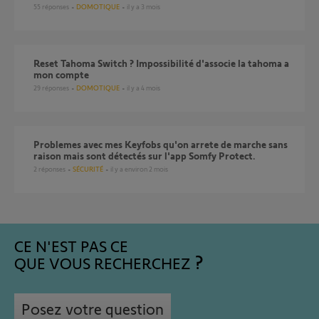
55
réponses
DOMOTIQUE
il y a 3 mois
Reset Tahoma Switch ? Impossibilité d'associe la tahoma a
mon compte
29
réponses
DOMOTIQUE
il y a 4 mois
Problemes avec mes Keyfobs qu'on arrete de marche sans
raison mais sont détectés sur l'app Somfy Protect.
2
réponses
SÉCURITÉ
il y a environ 2 mois
CE N'EST PAS CE
QUE VOUS RECHERCHEZ
Posez votre question