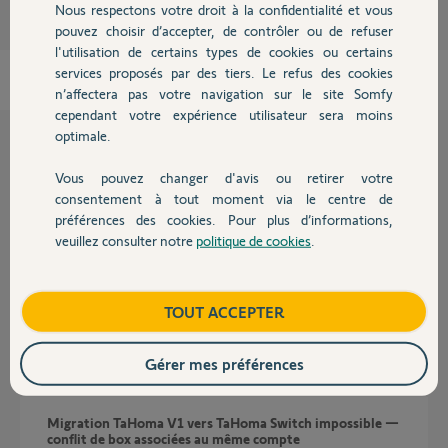
Participer au fil de discussion
Nous respectons votre droit à la confidentialité et vous
Chauffage
pouvez choisir d’accepter, de contrôler ou de refuser
l'utilisation de certains types de cookies ou certains
services proposés par des tiers. Le refus des cookies
Autres produits
n’affectera pas votre navigation sur le site Somfy
cependant votre expérience utilisateur sera moins
optimale.
Questions liées
Vous pouvez changer d'avis ou retirer votre
Devis avec un pro
consentement à tout moment via le centre de
préférences des cookies. Pour plus d’informations,
erreur de communication avec l'alarme
veuillez consulter notre
politique de cookies
.
1
réponse
DOMOTIQUE
il y a 9 jours
Contact
Boutique
TOUT ACCEPTER
Enregistrement d'un volet IO dans alarme Protexial
4
réponses
SÉCURITÉ
il y a 3 mois
Gérer mes préférences
Migration TaHoma V1 vers TaHoma Switch impossible —
conflit de box associées au même compte