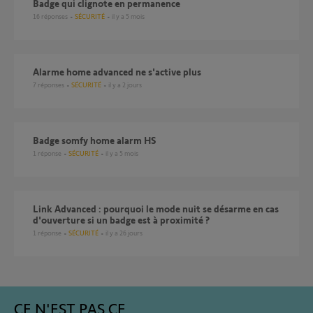
Badge qui clignote en permanence
16
réponses
SÉCURITÉ
il y a 5 mois
Alarme home advanced ne s'active plus
7
réponses
SÉCURITÉ
il y a 2 jours
Badge somfy home alarm HS
1
réponse
SÉCURITÉ
il y a 5 mois
Link Advanced : pourquoi le mode nuit se désarme en cas
d'ouverture si un badge est à proximité ?
1
réponse
SÉCURITÉ
il y a 26 jours
CE N'EST PAS CE