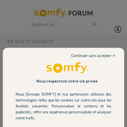
Particuliers
Professionnels
Forum
LES SUJETS SÉCURITÉ
Volet
Remplacement SAV badges home alarm
Continuer sans accepter →
Bonjour,
Portail
J'ai pu constater que Somfy a procédé à plusieurs échanges sur ce
forum et qu'il était désormais possible d'obtenir le remplacement des
Garage
Nous respectons votre vie privée
badges home alarm par de nouveaux modèle équipés de vis pour
empêcher la perte des capots (ce qui est une bonne nouvelle).
Nous (Groupe SOMFY) et nos partenaires utilisons des
Sécurité
Pouvez m'indiquer quelle est la procédure pour remplacer ceux de
technologies telles que les cookies sur notre site pour les
mon équipement, j'en ai 2.
finalités suivantes: Personnaliser le contenu et les
publicités, offrir une expérience personnalisée et analyser
Domotique
D'avance merci au Yellow qui pourra m'aider.
notre trafic.
Bonne journée !