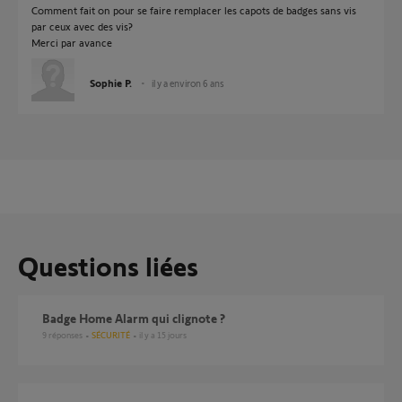
Comment fait on pour se faire remplacer les capots de badges sans vis
par ceux avec des vis?
Merci par avance
Sophie P.
il y a environ 6 ans
Questions liées
Badge Home Alarm qui clignote ?
9
réponses
SÉCURITÉ
il y a 15 jours