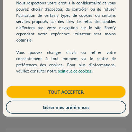
Nous respectons votre droit à la confidentialité et vous
Chauffage
pouvez choisir d’accepter, de contrôler ou de refuser
Grégory P.
l'utilisation de certains types de cookies ou certains
il y a environ 6 ans
services proposés par des tiers. Le refus des cookies
Autres produits
Participer au fil de discussion
n’affectera pas votre navigation sur le site Somfy
cependant votre expérience utilisateur sera moins
optimale.
Réponses
Vous pouvez changer d'avis ou retirer votre
Devis avec un pro
consentement à tout moment via le centre de
préférences des cookies. Pour plus d’informations,
Bonjour
veuillez consulter notre
politique de cookies
.
Contact
Je possède une alarme avec les badges pour les enfants
Je suis déçue de ces badges car les caches pile partent régulièrement et
dans une poche l alarme peut facilement se mettre en route
Avez vous corrigé ce problème?
Boutique
TOUT ACCEPTER
Merci par avance
Gérer mes préférences
Sophie P.
il y a environ 6 ans