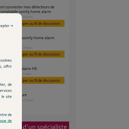
comptabile somfy home alarm
SÉCURITÉ
il y a 19 jours
Participer au fil de discussion
cepter →
al?
SÉCURITÉ
il y a 19 jours
Participer au fil de discussion
cookies
, offrir
 somfy home alarm HS
SÉCURITÉ
il y a 5 mois
Participer au fil de discussion
ter, de
ervices
 alarm extérieure
le site
SÉCURITÉ
il y a 15 jours
s
ntre de
tique de
vention d'un spécialiste