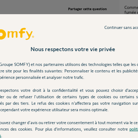
comment connecter mes détecteurs de
Partager cette question
fumée 
Participer au fil de discussion
1
réponse
Continuer sans ac
reception sms avec somfy home alarm
essenti
Nous respectons votre vie privée
1
réponse
tente d'une réponse de la part du service client
Groupe SOMFY) et nos partenaires utilisons des technologies telles que les 
re site pour les finalités suivantes: Personnaliser le contenu et les publicités
Badge
érience personnalisée et analyser notre trafic.
1
réponse
s
espectons votre droit à la confidentialité et vous pouvez choisir d’accep
ler ou de refuser l'utilisation de certains types de cookies ou certains s
Sirene
és par des tiers. Le refus des cookies n’affectera pas votre navigation sur 
4
réponse
cependant votre expérience utilisateur sera moins optimale.
ouvez changer d'avis ou retirer votre consentement à tout moment via le ce
ences des cookies. Pour plus d’informations, veuillez consulter notre
poli
Posez votre question
Inter
CHEZ
s
.