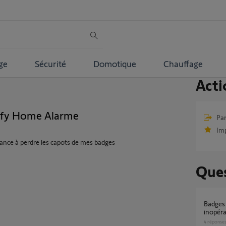
ge
Sécurité
Domotique
Chauffage
Acti
mfy Home Alarme
Par
Im
dance à perdre les capots de mes badges
Ques
Badges alarme somfy home essential
inopéra
4
réponse