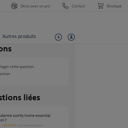
Devis avec un pro
Contact
Boutique
Autres produits
ons
tager cette question
primer
tions liées
nt ?
SÉCURITÉ
il y a environ un mois
s