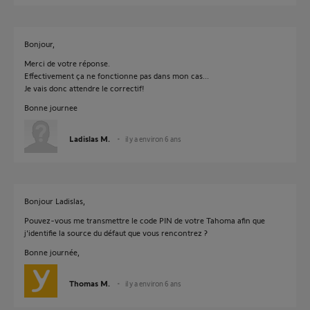
Bonjour,
Merci de votre réponse.
Effectivement ça ne fonctionne pas dans mon cas...
Je vais donc attendre le correctif!
Bonne journee
Ladislas M.
il y a environ 6 ans
Bonjour Ladislas,
Pouvez-vous me transmettre le code PIN de votre Tahoma afin que
j'identifie la source du défaut que vous rencontrez ?
Bonne journée,
Thomas M.
il y a environ 6 ans