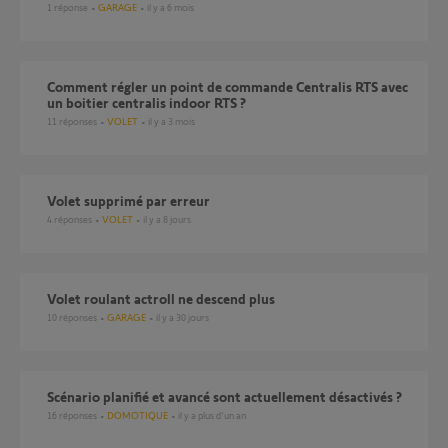
1
réponse
GARAGE
il y a 6 mois
Comment régler un point de commande Centralis RTS avec
un boitier centralis indoor RTS ?
11
réponses
VOLET
il y a 3 mois
volet supprimé par erreur
4
réponses
VOLET
il y a 8 jours
Volet roulant actroll ne descend plus
10
réponses
GARAGE
il y a 30 jours
Scénario planifié et avancé sont actuellement désactivés ?
16
réponses
DOMOTIQUE
il y a plus d'un an