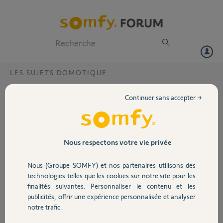
Particuliers
Professionnels
Forum
LES SUJETS DOMOTIQUE
Volet
Erreur sur boîtier en planification?
Continuer sans accepter →
Bonjour,
Portail
Depuis le 3 juillet, mes scénarios planifiés via l’agenda n’arrivent plus à
s’exécuter tout seuls.
Garage
Nous respectons votre vie privée
Le message est le suivant: « une erreur s’est produite au niveau de
Nous (Groupe SOMFY) et nos partenaires utilisons des
votre boîtier Somfy ».
Sécurité
Malgré une nouvelle synchronisation avec les serveurs Somfy
technologies telles que les cookies sur notre site pour les
comme vu sur d’autres pages ainsi que une éditions et re
finalités suivantes: Personnaliser le contenu et les
synchronisation de mes scénarios, le problème ne se résous pas.
publicités, offrir une expérience personnalisée et analyser
Domotique
Pouvez vous svp m’apporter une aide?
notre trafic.
Par avance merci