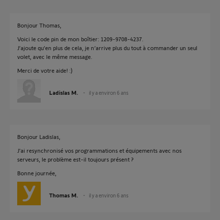
Bonjour Thomas,
Voici le code pin de mon boîtier: 1209-9708-4237.
J’ajoute qu’en plus de cela, je n’arrive plus du tout à commander un seul
volet, avec le même message.
Merci de votre aide! :)
Ladislas M.
il y a environ 6 ans
Bonjour Ladislas,
J'ai resynchronisé vos programmations et équipements avec nos
serveurs, le problème est-il toujours présent ?
Bonne journée,
Thomas M.
il y a environ 6 ans