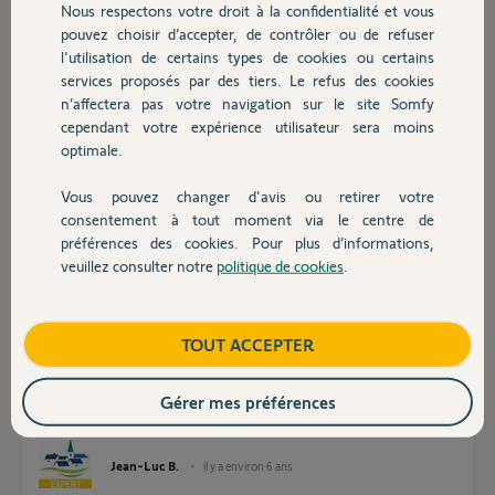
Nous respectons votre droit à la confidentialité et vous
Chauffage
pouvez choisir d’accepter, de contrôler ou de refuser
Ladislas M.
l'utilisation de certains types de cookies ou certains
il y a environ 6 ans
services proposés par des tiers. Le refus des cookies
Autres produits
Participer au fil de discussion
n’affectera pas votre navigation sur le site Somfy
cependant votre expérience utilisateur sera moins
optimale.
Réponses
Vous pouvez changer d'avis ou retirer votre
Devis avec un pro
consentement à tout moment via le centre de
préférences des cookies. Pour plus d’informations,
Bonjour
veuillez consulter notre
politique de cookies
.
Contact
En effet, ce problème a été identifié et une solution est en cours de
développement. Un correctif sera apporté prochainement.
Boutique
TOUT ACCEPTER
En attendant vous pouvez contourner ce problème, en éditant, puis en
enregistrant chacune de vos programmations, ça aura pour effet de les
resynchroniser avec les serveurs; cependant ça peut ne pas fonctionner.
Gérer mes préférences
Bonne journée !
Jean-Luc B.
il y a environ 6 ans