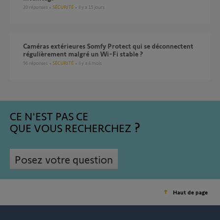
20
réponses
SÉCURITÉ
il y a 15 jours
Caméras extérieures Somfy Protect qui se déconnectent
régulièrement malgré un Wi-Fi stable ?
96
réponses
SÉCURITÉ
il y a 4 mois
CE N'EST PAS CE
QUE VOUS RECHERCHEZ
Posez votre question
Haut de page