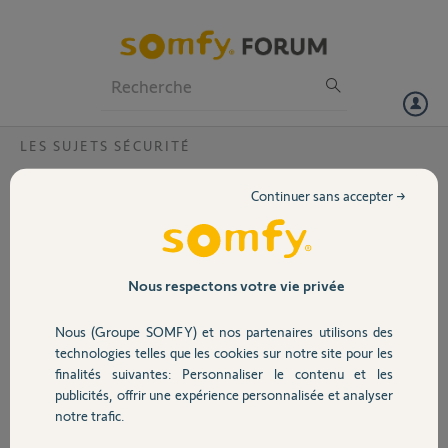
Particuliers
Professionnels
Forum
LES SUJETS SÉCURITÉ
Volet
Camera One n'arrive pas à se connecter
Continuer sans accepter →
Bonjour
Portail
J'ai recu ma camera 0076B1013CBC
Il y a eu un pb à la mise à jour du firmware et depuis impossible de me
Garage
Nous respectons votre vie privée
connecter à la caméra
lumiere blanche en bas qui clignote, reset de dizaine de fois sans
Nous (Groupe SOMFY) et nos partenaires utilisons des
succes.
Sécurité
technologies telles que les cookies sur notre site pour les
Comment reinitialiser la camera depuis le debut et supprimer toutes
finalités suivantes: Personnaliser le contenu et les
les installations préalable s sur mon compte ?
publicités, offrir une expérience personnalisée et analyser
Domotique
notre trafic.
Bien à vous