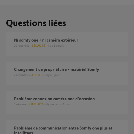
Questions liées
Ni somfy one + ni caméra extérieur
10
réponses
SÉCURITÉ
il y a 14 jours
Changement de propriétaire - matériel Somfy
2
réponses
SÉCURITÉ
il y a 1 jour
Problème connexion caméra one d'occasion
2
réponses
SÉCURITÉ
il y a environ 2 mois
Problème de communication entre Somfy one plus et
intellitags