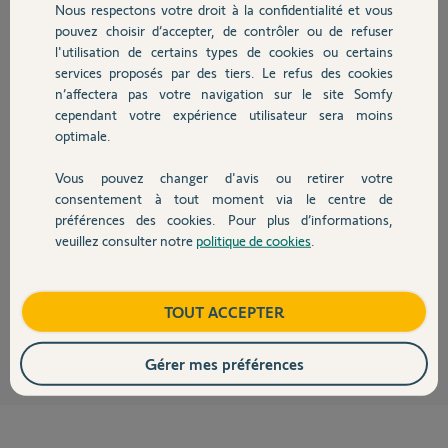
Nous respectons votre droit à la confidentialité et vous
Chauffage
Arnaud D.
pouvez choisir d’accepter, de contrôler ou de refuser
il y a environ 6 ans
l'utilisation de certains types de cookies ou certains
Participer au fil de discussion
services proposés par des tiers. Le refus des cookies
Autres produits
n’affectera pas votre navigation sur le site Somfy
cependant votre expérience utilisateur sera moins
optimale.
Réponses
Vous pouvez changer d'avis ou retirer votre
Devis avec un pro
consentement à tout moment via le centre de
préférences des cookies. Pour plus d’informations,
Bonjour Arnaud,
veuillez consulter notre
politique de cookies
.
Je constate que votre Somfy One est correctement installée.
Contact
Bonne journée,
Boutique
TOUT ACCEPTER
Maud F.
il y a environ 6 ans
Gérer mes préférences