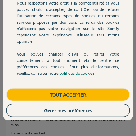
Nous respectons votre droit à la confidentialité et vous
Chauffage
il y a environ 6 ans
pouvez choisir d’accepter, de contrôler ou de refuser
Participer au fil de discussion
l'utilisation de certains types de cookies ou certains
services proposés par des tiers. Le refus des cookies
Autres produits
n’affectera pas votre navigation sur le site Somfy
cependant votre expérience utilisateur sera moins
Réponses
optimale.
Vous pouvez changer d'avis ou retirer votre
Devis avec un pro
Bonjour,
consentement à tout moment via le centre de
préférences des cookies. Pour plus d’informations,
Aucun récepteur IO n'envoie d'ordre en 12v.
veuillez consulter notre
politique de cookies
.
Il faudra faire un montage du genre....
Contact
Un module IO On/Off logé sous le capot moteur du portail est alimenté
en 230v.
Boutique
TOUT ACCEPTER
Il délivre une tension de 230v lors d'un ordre radio via la Keygo à laquelle
il sera affecté.
Cette tension sera transmise à un transfo 230/12v.
Gérer mes préférences
La tension de 12v sera envoyée à la gâche.
Seulement attention....!!! La tension de 12v envoyée à la gâche devra être
<0.5s.
En résumé il vous faut: