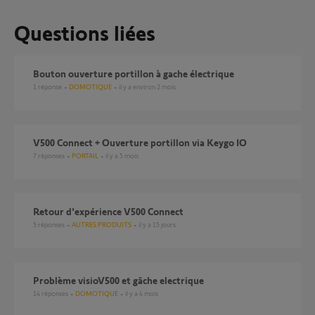
Questions liées
Bouton ouverture portillon à gache électrique
1
réponse
DOMOTIQUE
il y a environ 2 mois
V500 Connect + Ouverture portillon via Keygo IO
7
réponses
PORTAIL
il y a 5 mois
Retour d'expérience V500 Connect
5
réponses
AUTRES PRODUITS
il y a 15 jours
Problème visioV500 et gâche electrique
14
réponses
DOMOTIQUE
il y a 4 mois