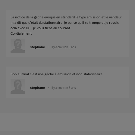
La notice de la gâche évoque en standard le type émission et le vendeur
m'a dit que c'était du stationnaire. je pense qu'il se trompe et je revois
cela avec lui... je vous tiens au courant
Cordialement
stephane
il y a environ 6 ans
Bon au final c'est une gâche à émission et non stationnaire
stephane
il y a environ 6 ans