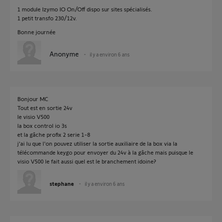
1 module Izymo IO On/Off dispo sur sites spécialisés.
1 petit transfo 230/12v.
Bonne journée
Anonyme
il y a environ 6 ans
Bonjour MC
Tout est en sortie 24v
le visio V500
la box control io 3s
et la gâche profix 2 serie 1-8
j'ai lu que l'on pouvez utiliser la sortie auxiliaire de la box via la
télécommande keygo pour envoyer du 24v à la gâche mais puisque le
visio V500 le fait aussi quel est le branchement idoine?
stephane
il y a environ 6 ans