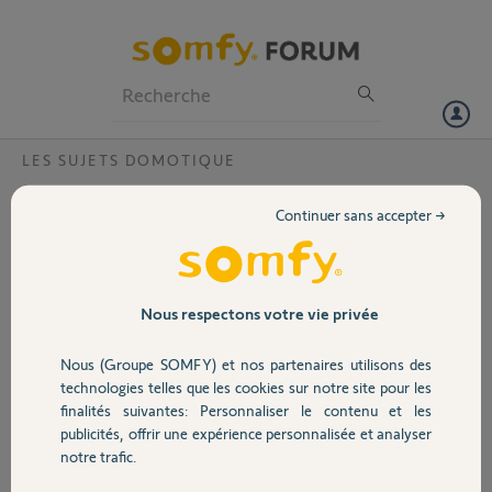
Particuliers
Professionnels
Forum
LES SUJETS DOMOTIQUE
Volet
Box tahoma et application mobile
Continuer sans accepter →
Bonjour,
Portail
Je ne possède pas encore d'appareils domotique Somfy mais je vais
bientot acheter des volets motorisé. Je souhaiterai connaitre l'interet
Garage
Nous respectons votre vie privée
de la box tahoma car j'ai cru comprendre que l'ensemble des appareils
pouvaient être utilisé avec l'application téléphonique taHoma.
Nous (Groupe SOMFY) et nos partenaires utilisons des
Oubien dois-je absolument avoir la box tahoma pour utiliser
Sécurité
technologies telles que les cookies sur notre site pour les
l'application ?
finalités suivantes: Personnaliser le contenu et les
Si quelqu'un peut m'expliquer les interets de la box..
publicités, offrir une expérience personnalisée et analyser
Domotique
notre trafic.
Merci