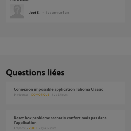
José S.
il y a environ 6 ans
Questions liées
Connexion impossible application Tahoma Classic
14
réponses
DOMOTIQUE
il y a 15 jours
Reset box probleme scenario confort mais pas dans
l'application
1
réponse
VOLET
il y a 12 jours