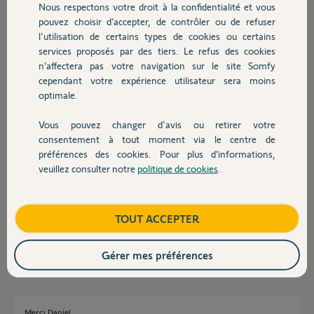
Nous respectons votre droit à la confidentialité et vous
Chauffage
José S.
pouvez choisir d’accepter, de contrôler ou de refuser
il y a environ 6 ans
l'utilisation de certains types de cookies ou certains
Participer au fil de discussion
services proposés par des tiers. Le refus des cookies
Autres produits
n’affectera pas votre navigation sur le site Somfy
cependant votre expérience utilisateur sera moins
optimale.
Réponses
Vous pouvez changer d'avis ou retirer votre
Devis avec un pro
consentement à tout moment via le centre de
préférences des cookies. Pour plus d’informations,
Bonjour José,
veuillez consulter notre
politique de cookies
.
OUI, la box TaHoma est indispensable pour utiliser l'application :
Contact
le paramétrage du TaHoma se fait sur PC ou tablette chargée de
l'application, le pilotage pourra se faire, en plus, depuis un smartphone.
Boutique
TOUT ACCEPTER
Cordialement
Daniel K.
il y a environ 6 ans
Gérer mes préférences
Merci Daniel