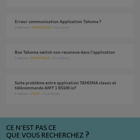
Erreur communication Application Tahoma ?
3
réponses
DOMOTIQUE
il y a 2 jours
Box Tahoma switch non reconnue dans l'application
1
réponse
DOMOTIQUE
il y a 19 jours
Suite probléme entre application TAHOMA classic et
télécommande AMY 1 RS100 io?
1
réponse
VOLET
il y a 10 jours
CE N'EST PAS CE
QUE VOUS RECHERCHEZ