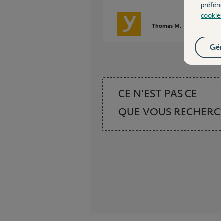
préfér
cookie
Thomas M.
il y a presque
Gér
CE N'EST PAS CE
QUE VOUS RECHER