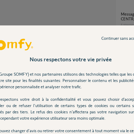
Message: "défaut cvx serveuZ:SYS
CENTRA
6
réponse
Partager cette question
Continuer sans ac
Participer au fil de discussion
Centrale/Transmetteur protexiom 600 à
nouvea
27
répons
Nous respectons votre vie privée
Groupe SOMFY) et nos partenaires utilisons des technologies telles que les 
CENTR
re site pour les finalités suivantes: Personnaliser le contenu et les publicités
nière intempestive, pourriez-vous effectuer
5
réponse
ui fonctionne bien et voir si le défaut persiste
érience personnalisée et analyser notre trafic.
t ?
espectons votre droit à la confidentialité et vous pouvez choisir d’accep
une remise à zéro du module IP en suivant la
alarme somfy protexial / accès à distance
ler ou de refuser l'utilisation de certains types de cookies ou certains s
livebox
és par des tiers. Le refus des cookies n’affectera pas votre navigation sur 
rive plus à me connecter à mon interface PC
16
répons
cependant votre expérience utilisateur sera moins optimale.
ouvez changer d'avis ou retirer votre consentement à tout moment via le ce