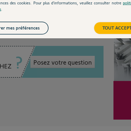
ences des cookies. Pour plus d’informations, veuillez consulter notre
poli
s
.
 6 ans
Inter
er mes préférences
TOUT ACCEP
Posez votre question
CHEZ