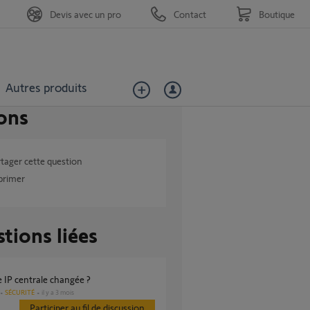
Devis avec un pro
Contact
Boutique
Autres produits
ons
tager cette question
primer
tions liées
e IP centrale changée ?
SÉCURITÉ
il y a 3 mois
Participer au fil de discussion