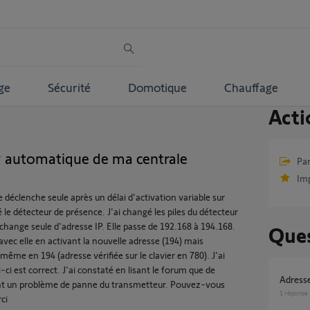
ge
Sécurité
Domotique
Chauffage
Acti
 automatique de ma centrale
Par
Im
 déclenche seule après un délai d'activation variable sur
é le détecteur de présence. J'ai changé les piles du détecteur
hange seule d'adresse IP. Elle passe de 192.168 à 194.168.
Ques
 avec elle en activant la nouvelle adresse (194) mais
n même en 194 (adresse vérifiée sur le clavier en 780). J'ai
ci est correct. J'ai constaté en lisant le forum que de
Adress
ent un problème de panne du transmetteur. Pouvez-vous
1
réponse
ci