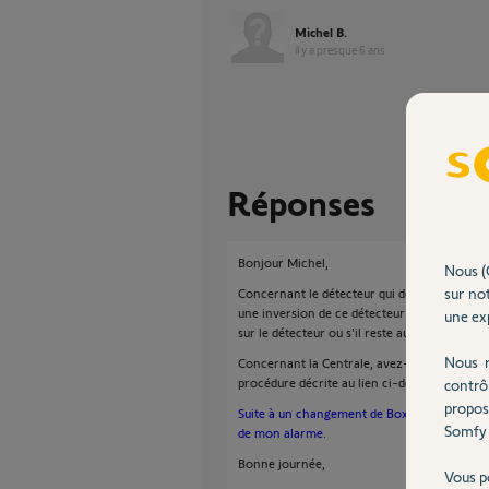
Michel B.
il y a presque 6 ans
Réponses
Bonjour Michel,
Nous (
sur not
Concernant le détecteur qui déclenche de ma
une inversion de ce détecteur avec un autre q
une exp
sur le détecteur ou s'il reste au même endroi
Nous r
Concernant la Centrale, avez-vous effectué 
procédure décrite au lien ci-dessous :
contrô
propos
Suite à un changement de Box ADSL, je n'ar
Somfy 
de mon alarme.
Bonne journée,
Vous p