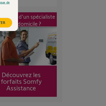
tique de
vention d'un spécialiste
TER
à mon domicile ?
Découvrez les
forfaits Somfy
Assistance