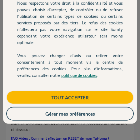
Nous respectons votre droit à la confidentialité et vous
Merci pour votre réponse et bien cordialement
Chauffage
pouvez choisir d’accepter, de contrôler ou de refuser
l'utilisation de certains types de cookies ou certains
Daniel M.
services proposés par des tiers. Le refus des cookies
Autres produits
il y a presque 6 ans
n’affectera pas votre navigation sur le site Somfy
Participer au fil de discussion
cependant votre expérience utilisateur sera moins
optimale.
Vous pouvez changer d'avis ou retirer votre
Réponses
Devis avec un pro
consentement à tout moment via le centre de
préférences des cookies. Pour plus d’informations,
veuillez consulter notre
politique de cookies
.
Contact
Bonjour Daniel,
Je vous confirme qu'hier soir, nous avons rencontré des lenteurs sur nos
serveurs Tahoma qui ont impactées une petite partie de notre parc.
Boutique
TOUT ACCEPTER
Pouvez-vous me confirmer que cette panne n'a pas durée plus de
quelques minutes et que vous avez bien retrouver toutes les
fonctionnalités de votre box domotique ?
Gérer mes préférences
Si ce n'est pas le cas, je vous invite à effectuer une resynchronisation de
votre TaHoma avec nos serveurs en suivant la procédure décrite au lien
ci-dessous :
FAQ Vidéo : Comment effectuer un RESET de mon TaHoma ?