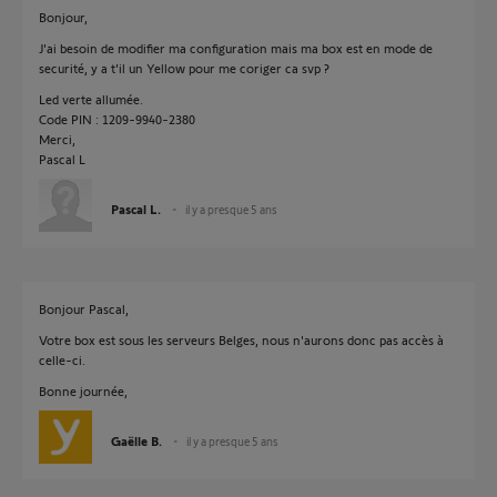
Bonjour,
J'ai besoin de modifier ma configuration mais ma box est en mode de
securité, y a t'il un Yellow pour me coriger ca svp ?
Led verte allumée.
Code PIN : 1209-9940-2380
Merci,
Pascal L
Pascal L.
il y a presque 5 ans
Bonjour Pascal,
Votre box est sous les serveurs Belges, nous n'aurons donc pas accès à
celle-ci.
Bonne journée,
Gaëlle B.
il y a presque 5 ans