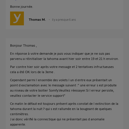
Bonne journée.
Thomas M.
il y a presque 6 ans
Bonjour Thomas ,
En réponse à votre demande je puis vous indiquer que je ne suis pas
parvenu a réinitialiser la tahoma avant hier soir entre 19 et 21 h environ.
Par contre hier soir après votre message et 2 tentatives infructueuses
cela a été OK lors de la 3eme .
Cependant parmi l ensemble des volets l un d entre eux présentait un
point d exclamation avec le message suivant :" une erreur s est produite
au niveau de votre boitier Somfy.Veuillez réessayer.Si l erreur persiste,
veuillez contacter le service support"
Ce matin le défaut est toujours présent après constat de l extinction de la
tahoma durant la nuit ? qui s est rallumée en la bougeant de quelques
centimètres.
J ai donc vérifié la connectique qui ne présentait pas d anomalie
apparente.