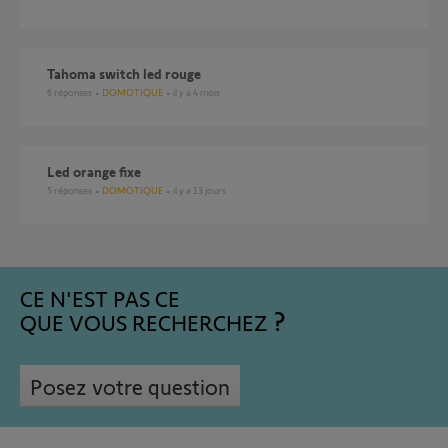
Tahoma switch led rouge
6
réponses
DOMOTIQUE
il y a 4 mois
Led orange fixe
5
réponses
DOMOTIQUE
il y a 13 jours
CE N'EST PAS CE
QUE VOUS RECHERCHEZ
Posez votre question