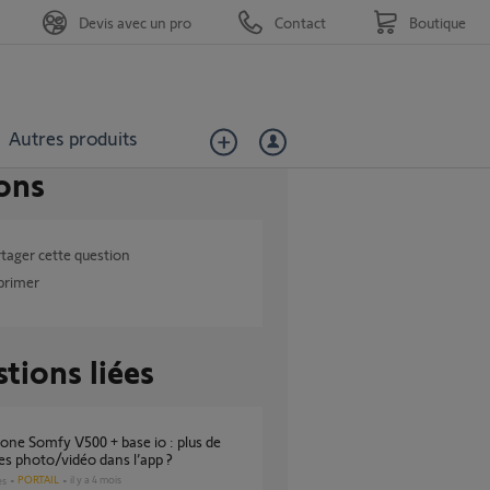
Devis avec un pro
Contact
Boutique
Autres produits
ons
tager cette question
primer
tions liées
es photo/vidéo dans l’app ?
PORTAIL
il y a 4 mois
es