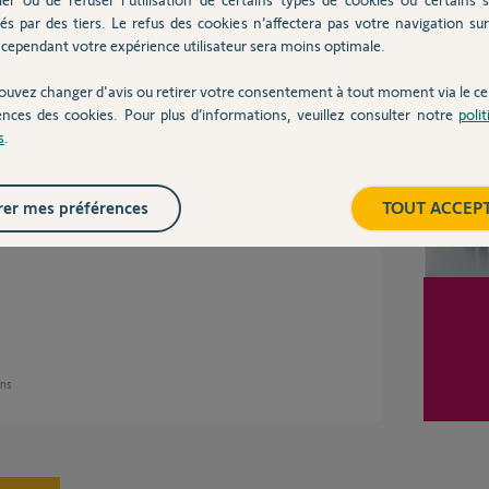
és par des tiers. Le refus des cookies n’affectera pas votre navigation sur 
Inter
cependant votre expérience utilisateur sera moins optimale.
ans
ouvez changer d'avis ou retirer votre consentement à tout moment via le ce
ences des cookies. Pour plus d’informations, veuillez consulter notre
poli
s
.
s indiquez, il semblerait que votre visiophone
er mes préférences
TOUT ACCEP
vais avoir besoin d'informations personnelles
ous envoyer un mail pour continuer votre
ans