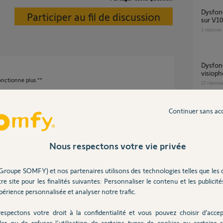
Dysfonctionnement sonnette image et son
Participer au fil de discussion
sur V1
1
réponse
Dysfonctionnement sonnette et son sur
visiop
nctionne plus.""
27
répons
Continuer sans ac
probl
23
répons
ns
Nous respectons votre vie privée
Sonnette de mon visiophone V300 ne
Groupe SOMFY) et nos partenaires utilisons des technologies telles que les 
marche 
re site pour les finalités suivantes: Personnaliser le contenu et les publicités
22
répons
érience personnalisée et analyser notre trafic.
espectons votre droit à la confidentialité et vous pouvez choisir d’accep
ler ou de refuser l'utilisation de certains types de cookies ou certains s