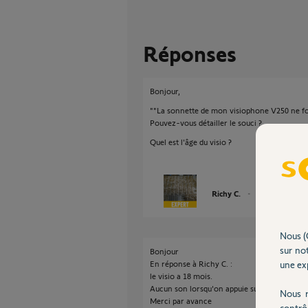
Réponses
Bonjour,
""La sonnette de mon visiophone V250 ne fo
Pouvez-vous détailler le souci ?
Quel est l'âge du visio ?
Richy C.
il y a presque 6 a
Nous (
sur not
Bonjour
une exp
En réponse à Richy C. :
le visio a 18 mois.
Aucun son lorsqu'on appuie sur la sonnette.
Nous r
Merci par avance
contrô