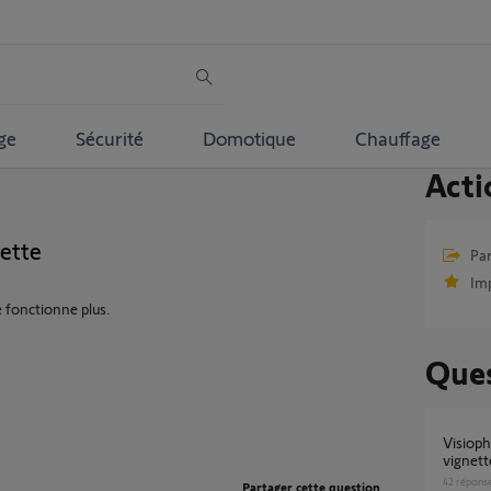
ge
Sécurité
Domotique
Chauffage
Acti
ette
Par
Im
 fonctionne plus.
Ques
Visiophone Somfy V500 + base io : plus de
vignett
42
répons
Partager cette question