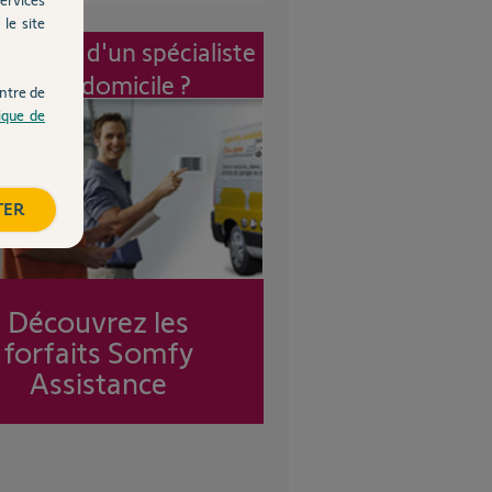
le site
vention d'un spécialiste
à mon domicile ?
ntre de
tique de
TER
Découvrez les
forfaits Somfy
Assistance