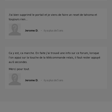
J'ai bien supprimé le portail et je viens de faire un reset de tahoma et
toujours rien...
Jerome D.
il y a plus de 5 ans
Ca y est, ca marche. En faite j'ai trouvé une info sur ce forum, lorsque
l'on appui sur la touche de la télécommande relais, il faut rester appuyé
au 6 secondes.
Merci pour tout.
Jerome D.
il y a plus de 5 ans