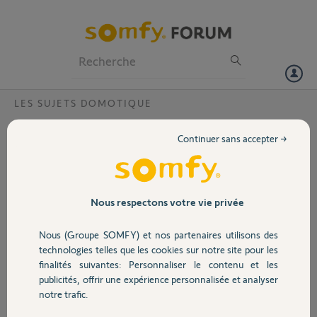
Particuliers
Professionnels
Forum
LES SUJETS DOMOTIQUE
Volet
mon moteur de portail ne reconnait pas la
Continuer sans accepter →
télécommande tahoma
Portail
Bonjour,
suite à un re-paramétrage de mon portail, je n'arrive pas à
Garage
reprogrammer celui-ci dans Tahoma. J'ai réussi à faire réagir mon
Nous respectons votre vie privée
moteur et lorsque j'ai entré les codes, il me marque: une erreur s'est
produite au niveau du serveur, Raw device already exist: RTS
Nous (Groupe SOMFY) et nos partenaires utilisons des
Sécurité
15013652. J'ai essayé de programmer l'autre bouton mais le moteur
technologies telles que les cookies sur notre site pour les
ne reconnait plus la télécommande.
finalités suivantes: Personnaliser le contenu et les
Merci de votre aide.
publicités, offrir une expérience personnalisée et analyser
Domotique
notre trafic.
Jerome D.