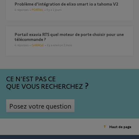
Problème d'intégration de elixo smart io a tahoma V2
4
réponses
PORTAIL
il y a 2 jours
Portail exavia RTS quel moteur de porte choisir pour une
télécommande ?
4
réponses
GARAGE
il y a environ 2 mois
CE N'EST PAS CE
QUE VOUS RECHERCHEZ
Posez votre question
Haut de page