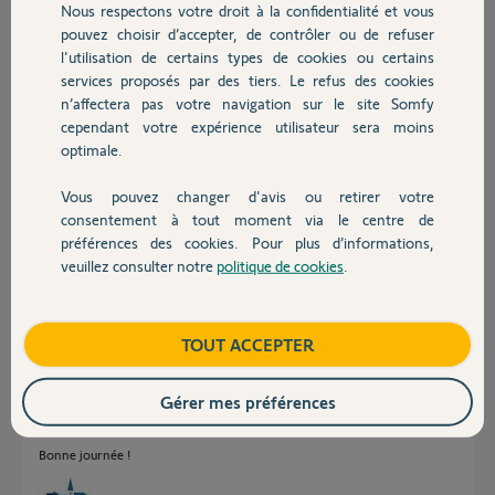
il y a plus de 5 ans
Nous respectons votre droit à la confidentialité et vous
Chauffage
Participer au fil de discussion
pouvez choisir d’accepter, de contrôler ou de refuser
l'utilisation de certains types de cookies ou certains
services proposés par des tiers. Le refus des cookies
Autres produits
n’affectera pas votre navigation sur le site Somfy
Réponses
cependant votre expérience utilisateur sera moins
optimale.
infos supplémentaires visiblement nécessaires, mon code pin: 1201 4943
Vous pouvez changer d'avis ou retirer votre
Devis avec un pro
7020.
consentement à tout moment via le centre de
préférences des cookies. Pour plus d’informations,
Merci
veuillez consulter notre
politique de cookies
.
Contact
Jerome D.
il y a plus de 5 ans
Boutique
TOUT ACCEPTER
Bonjour
Gérer mes préférences
Réinitialisez la motorisation et refaite l'association.
Bonne journée !