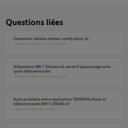
Questions liées
Connexion tahoma moteur somfy elixor 3s
1
réponse
GARAGE
il y a environ 2 mois
Slidymoove 300 / Tahoma v2: perte d'apparairage suite
ajout télécommande
1
réponse
PORTAIL
il y a environ un mois
Suite probléme entre application TAHOMA classic et
télécommande AMY 1 RS100 io?
1
réponse
VOLET
il y a 12 jours