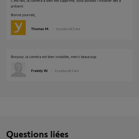
C'est fait, la caméra a bien été supprimé, vous pouvez l'installer dès à
présent.
Bonne journée,
Thomas M.
il y a plus de 5 ans
Bonjour, la caméra est bien installée, merci beaucoup
Freddy W.
il y a plus de 5 ans
Questions liées