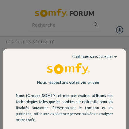
Particuliers
Professionnels
Forum
LES SUJETS SÉCURITÉ
Volet
Caméra outdoor déjà associée?
Continuer sans accepter →
Bonjour,
Portail
Nous avons acheté une maison
récemment et l'ancien propriétaire
Garage
Nous respectons votre vie privée
y a installé une caméra Somfy
outdoor.
Nous (Groupe SOMFY) et nos partenaires utilisons des
J'essaie de la réinstallé depuis mais
Sécurité
technologies telles que les cookies sur notre site pour les
impossible car "Caméra déjà
finalités suivantes: Personnaliser le contenu et les
installée sur un autre compte".
publicités, offrir une expérience personnalisée et analyser
Est-ce possible de dissocier de l
Domotique
notre trafic.
ancien compte ?
Merci beaucoup