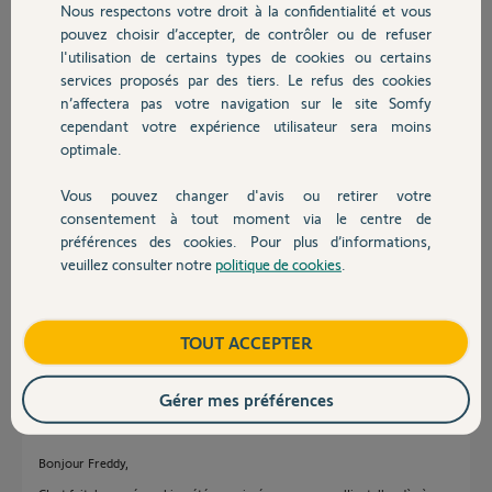
Nous respectons votre droit à la confidentialité et vous
Chauffage
pouvez choisir d’accepter, de contrôler ou de refuser
Freddy W.
l'utilisation de certains types de cookies ou certains
il y a plus de 5 ans
services proposés par des tiers. Le refus des cookies
Autres produits
Participer au fil de discussion
n’affectera pas votre navigation sur le site Somfy
cependant votre expérience utilisateur sera moins
optimale.
Réponses
Vous pouvez changer d'avis ou retirer votre
Devis avec un pro
consentement à tout moment via le centre de
préférences des cookies. Pour plus d’informations,
Bonjour Guillaume, merci pour votre réponse,je vais attendre l
veuillez consulter notre
politique de cookies
.
Contact
intervention d'un "Yellow" pour dissocier la caméra et pouvoir la
réinstaller,
Merci
Boutique
TOUT ACCEPTER
Freddy W.
il y a plus de 5 ans
Gérer mes préférences
Bonjour Freddy,