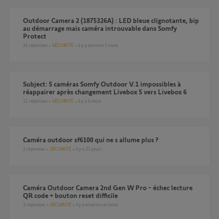
Outdoor Camera 2 (1875326A) : LED bleue clignotante, bip
au démarrage mais caméra introuvable dans Somfy
Protect
24
réponses
SÉCURITÉ
il y a environ 2 mois
Subject: 5 caméras Somfy Outdoor V.1 impossibles à
réappairer après changement Livebox 5 vers Livebox 6
11
réponses
SÉCURITÉ
il y a 4 mois
Caméra outdoor sf6100 qui ne s allume plus ?
2
réponses
SÉCURITÉ
il y a 21 jours
Caméra Outdoor Camera 2nd Gen W Pro - échec lecture
QR code + bouton reset difficile
3
réponses
SÉCURITÉ
il y a environ un mois