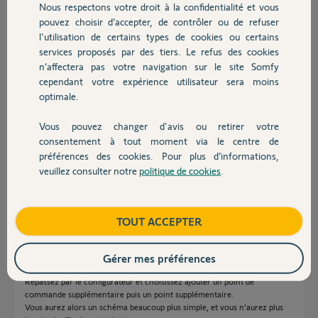
J'ai donc une question, les émetteurs
Nous respectons votre droit à la confidentialité et vous
Chauffage
fonctionnant en radio, les connexions
pouvez choisir d’accepter, de contrôler ou de refuser
apparaissant entre eux sur ce schéma de
l'utilisation de certains types de cookies ou certains
Somfy sont-elles nécessaires ?
services proposés par des tiers. Le refus des cookies
Autres produits
n’affectera pas votre navigation sur le site Somfy
Merci
cependant votre expérience utilisateur sera moins
optimale.
Cédric D.
il y a plus de 5 ans
Vous pouvez changer d'avis ou retirer votre
Devis avec un pro
Participer au fil de discussion
consentement à tout moment via le centre de
préférences des cookies. Pour plus d’informations,
veuillez consulter notre
politique de cookies
.
Contact
Réponses
Boutique
TOUT ACCEPTER
Bonsoir Cédric.
Vous êtes passé par le configurateur Somfy.
Gérer mes préférences
Les fils sont obligatoires si vous conservez la connexion va et vient.
Repassez par le configurateur et choisissez ajouter un point de
commande supplémentaire puis un point supplémentaire.
Vous aurez alors un schéma beaucoup plus simple, et vous n'aurez plus