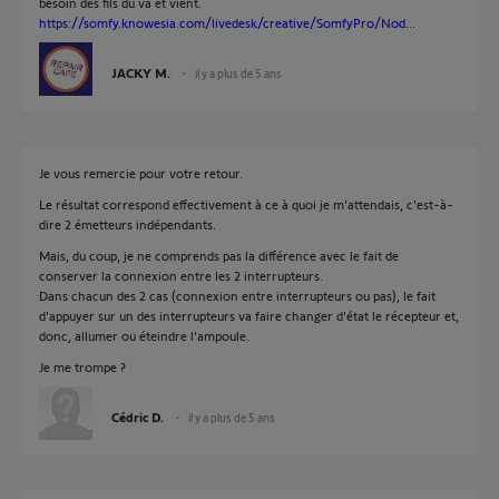
besoin des fils du va et vient.
https://somfy.knowesia.com/livedesk/creative/SomfyPro/Nod...
JACKY M.
il y a plus de 5 ans
Je vous remercie pour votre retour.
Le résultat correspond effectivement à ce à quoi je m'attendais, c'est-à-
dire 2 émetteurs indépendants.
Mais, du coup, je ne comprends pas la différence avec le fait de
conserver la connexion entre les 2 interrupteurs.
Dans chacun des 2 cas (connexion entre interrupteurs ou pas), le fait
d'appuyer sur un des interrupteurs va faire changer d'état le récepteur et,
donc, allumer ou éteindre l'ampoule.
Je me trompe ?
Cédric D.
il y a plus de 5 ans