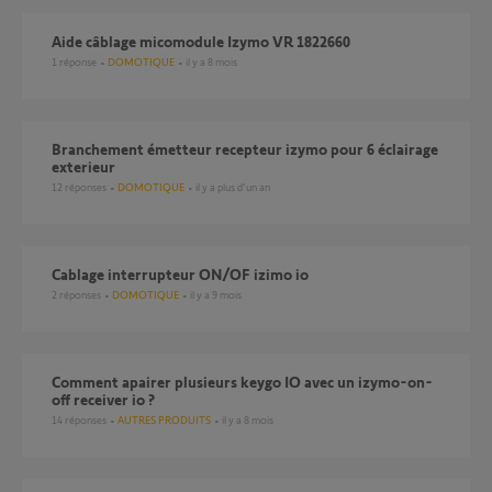
Aide câblage micomodule Izymo VR 1822660
1
réponse
DOMOTIQUE
il y a 8 mois
Branchement émetteur recepteur izymo pour 6 éclairage
exterieur
12
réponses
DOMOTIQUE
il y a plus d'un an
cablage interrupteur ON/OF izimo io
2
réponses
DOMOTIQUE
il y a 9 mois
Comment apairer plusieurs keygo IO avec un izymo-on-
off receiver io ?
14
réponses
AUTRES PRODUITS
il y a 8 mois