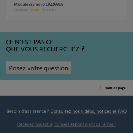
Module izymo io 1822660A
7
réponses
VOLET
il y a 3 mois
CE N'EST PAS CE
QUE VOUS RECHERCHEZ
Posez votre question
Haut de page
Besoin d’assistance ?
Consultez nos vidéos, notices et FAQ
Recevez nos actus, conseils et bons plans par email !