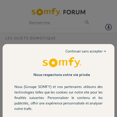
Particuliers
Professionnels
Forum
LES SUJETS DOMOTIQUE
Volet
Va et Vient Izymo câblage entre les
Continuer sans accepter →
émetteurs ?
Portail
Bonjour
Dans mon installation et contrairement à
Garage
Nous respectons votre vie privée
l'image, la phase n'est pas derrière
l'interrupteur duquel part le câble orange vers
Nous (Groupe SOMFY) et nos partenaires utilisons des
l'ampoule. Elle est derrière l'autre
Sécurité
technologies telles que les cookies sur notre site pour les
interrupteur.
finalités suivantes: Personnaliser le contenu et les
Du coup, je recyclerais bien un des câbles
publicités, offrir une expérience personnalisée et analyser
entre les interrupteurs pour faire remonter la
Domotique
notre trafic.
phase jusqu'à l'ampoule.