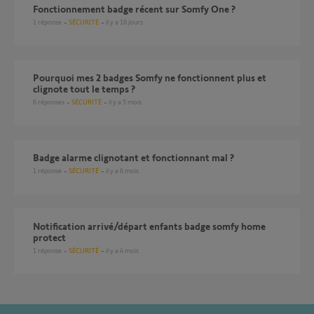
Fonctionnement badge récent sur Somfy One ?
1
réponse
SÉCURITÉ
il y a 18 jours
Pourquoi mes 2 badges Somfy ne fonctionnent plus et
clignote tout le temps ?
6
réponses
SÉCURITÉ
il y a 5 mois
Badge alarme clignotant et fonctionnant mal ?
1
réponse
SÉCURITÉ
il y a 6 mois
Notification arrivé/départ enfants badge somfy home
protect
1
réponse
SÉCURITÉ
il y a 4 mois