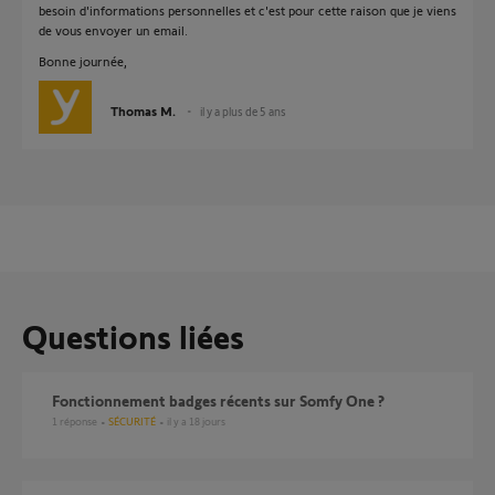
besoin d'informations personnelles et c'est pour cette raison que je viens
de vous envoyer un email.
Bonne journée,
Thomas M.
il y a plus de 5 ans
Questions liées
Fonctionnement badges récents sur Somfy One ?
1
réponse
SÉCURITÉ
il y a 18 jours