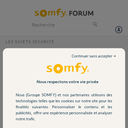
Particuliers
Professionnels
Forum
LES SUJETS SÉCURITÉ
Volet
Badge Somfy protect capot +
Continuer sans accepter →
fonctionnement intermittent ?
Portail
Bonjour,
Comme plusieurs postes sur le forum, j'ai les capots de mes 3 badges
Garage
Nous respectons votre vie privée
qui ne tiennent pas correctement + 1 des badges qui n'est plus
reconnu par l'alarme à chaque utilisation mais de façon intermittent
Nous (Groupe SOMFY) et nos partenaires utilisons des
alors que la lumière de celui-ci s'allume correctement.
Sécurité
technologies telles que les cookies sur notre site pour les
finalités suivantes: Personnaliser le contenu et les
Merci de m'indiquer la marche à suivre pour obtenir le remplacement
publicités, offrir une expérience personnalisée et analyser
en SAV.
Domotique
notre trafic.
Salutations