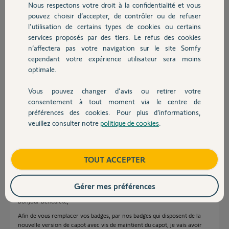
Nous respectons votre droit à la confidentialité et vous
Chauffage
pouvez choisir d’accepter, de contrôler ou de refuser
benedicte M.
l'utilisation de certains types de cookies ou certains
il y a plus de 5 ans
services proposés par des tiers. Le refus des cookies
Autres produits
Participer au fil de discussion
n’affectera pas votre navigation sur le site Somfy
cependant votre expérience utilisateur sera moins
optimale.
Réponses
Vous pouvez changer d'avis ou retirer votre
Devis avec un pro
consentement à tout moment via le centre de
préférences des cookies. Pour plus d’informations,
Bonjour Bénédicte.
veuillez consulter notre
politique de cookies
.
Comme pour tous les autres posts que vous avez consultée, il faut
Contact
attendre qu'un Yello prenne en compte votre demande de SAV
JACKY M.
il y a plus de 5 ans
Boutique
TOUT ACCEPTER
Gérer mes préférences
Bonjour Benedicte,
Afin de vous remplacer vos badges, par nos badges qui disposent de la
nouvelle version de capot avec vis de maintient du capot, je vais avoir