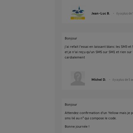
Jean-Luc B.
il y a plus de
Bonjour
j'ai refait l'essai en laissant blanc les SM3 et
et je n'ai reçu qu'un SMS sur SM1 et rien sur
cardialement
Michel D.
il y a plus de 5 
Bonjour
Attendez confirmation d'un Yellow mais je p
sms lié au n° qui compose le code.
Bonne journée !