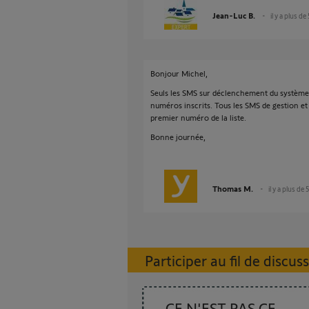
Jean-Luc B.
il y a plus de
Bonjour Michel,
Seuls les SMS sur déclenchement du système
numéros inscrits. Tous les SMS de gestion e
premier numéro de la liste.
Bonne journée,
Thomas M.
il y a plus de 
Participer au fil de discus
CE N'EST PAS CE