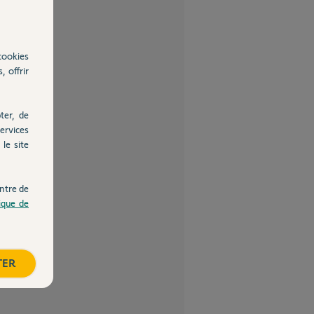
cookies
, offrir
ter, de
ervices
le site
ntre de
tique de
TER