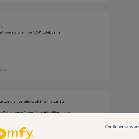
t.
t, que sur une mise "ON" total, ça ne
 5 ans
se que mon dernier problème n'a pas été
ue j'ai paramétré avec des codes différents le
code utilisateur 2
ue sont renseignés 4 numéro d'envoie SMS 1 à 4
Continuer sans ac
ie du code utilisateur 2" est cochée
 d'envoi 1 à 4 mais malheureusement seul le