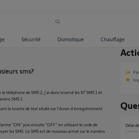
ge
Sécurité
Domotique
Chauffage
Acti
usieurs sms?
Par
Im
le téléphone de SMS 2, j'ai donc inversé les N° SMS 1 et
 numéro SMS 1
Ques
lisant la touche de test située sur l'écran d'enregistrement
 alarme "ON" puis ensuite "OFF" en utilisant le code de
délai 
nvoyer les SMS. Le SMS est de nouveau arrivé sur le numéro
1
réponse