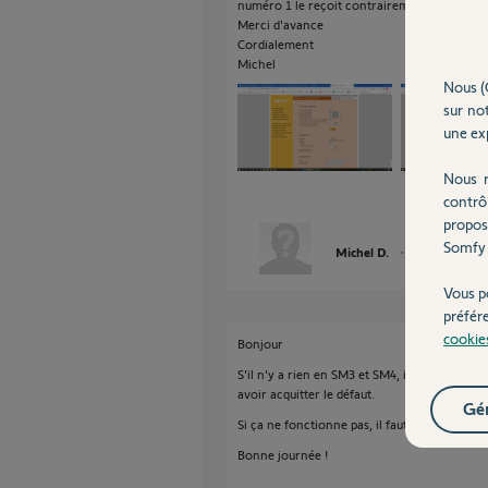
numéro 1 le reçoit contrairement à la prot
Merci d'avance
Cordialement
Michel
Nous (
sur not
une exp
Nous r
contrô
propos
Somfy 
Michel D.
il y a plus de 5 
Vous p
préfér
cookie
Bonjour
S'il n'y a rien en SM3 et SM4, il faut laisse
avoir acquitter le défaut.
Gér
Si ça ne fonctionne pas, il faut attendre ici l
Bonne journée !