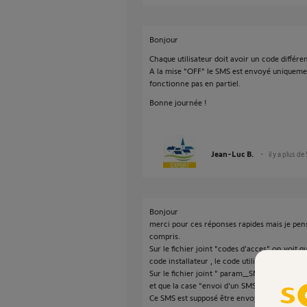
Bonjour
Chaque utilisateur doit avoir un code différen
A la mise "OFF" le SMS est envoyé uniquemen
fonctionne pas en partiel.
Bonne journée !
Jean-Luc B.
il y a plus de
Bonjour
merci pour ces réponses rapides mais je pen
compris.
Sur le fichier joint "codes d'acces" on voit q
code installateur , le code utilisateur 1 et le 
Sur le fichier joint " param_SMS" on voit q
et que la case "envoi d'un SMS lors de la sais
Ce SMS est supposé être envoyé aux numéros