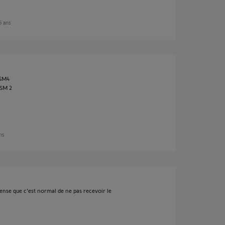
 5 ans
 SM4
 SM 2
ans
ense que c'est normal de ne pas recevoir le