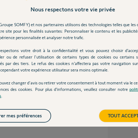
exiom 600
Nous respectons votre vie privée
Groupe SOMFY) et nos partenaires utilisons des technologies telles que les 
re site pour les finalités suivantes: Personnaliser le contenu et les publicités
érience personnalisée et analyser notre trafic.
espectons votre droit à la confidentialité et vous pouvez choisir d’accep
ler ou de refuser l'utilisation de certains types de cookies ou certains s
és par des tiers. Le refus des cookies n’affectera pas votre navigation sur 
cependant votre expérience utilisateur sera moins optimale.
ans
ouvez changer d'avis ou retirer votre consentement à tout moment via le ce
ences des cookies. Pour plus d’informations, veuillez consulter notre
poli
s
.
z les champs à blanc. Pouvez-vous essayé après
er mes préférences
TOUT ACCEP
'avis d'un Yellow.