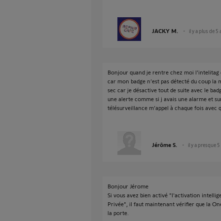
JACKY M.
il y a plus de 5
Bonjour quand je rentre chez moi l’intelitag
car mon badge n’est pas détecté du coup la 
sec car je désactive tout de suite avec le ba
une alerte comme si j avais une alarme et sur 
télésurveillance m’appel à chaque fois avec 
Jérôme S.
il y a presque 5
Bonjour Jérome
Si vous avez bien activé "l'activation intell
Privée", il faut maintenant vérifier que la O
la porte.