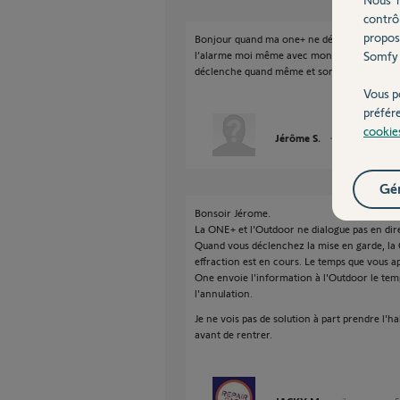
contrô
propos
Bonjour quand ma one+ ne détecte pas le ba
l’alarme moi même avec mon badge pendant
Somfy 
déclenche quand même et sonne je ne comp
Vous p
préfér
cookie
Jérôme S.
il y a presque 5
Gér
Bonsoir Jérome.
La ONE+ et l'Outdoor ne dialogue pas en dire
Quand vous déclenchez la mise en garde, la
effraction est en cours. Le temps que vous a
One envoie l'information à l'Outdoor le temp
l'annulation.
Je ne vois pas de solution à part prendre l'h
avant de rentrer.