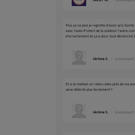
Plus ça va plus je regrette d’avoir pris Somf
avec l’auto Protect de la outdoor l’autre nuit i
d’arrachement et ça a donc tout déclenché à 
Jérôme S.
il y a presque 5
Et si je mettais un relais radio près de ma p
serai détecté plus facilement ?
Jérôme S.
il y a presque 5