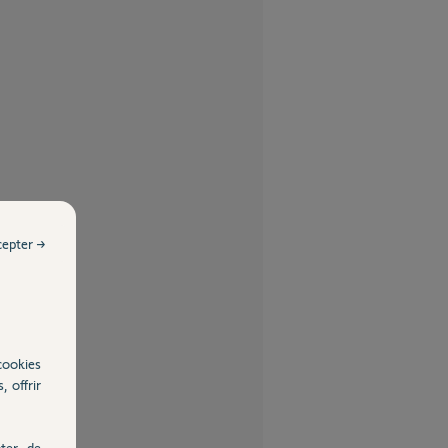
cepter →
cookies
, offrir
ter, de