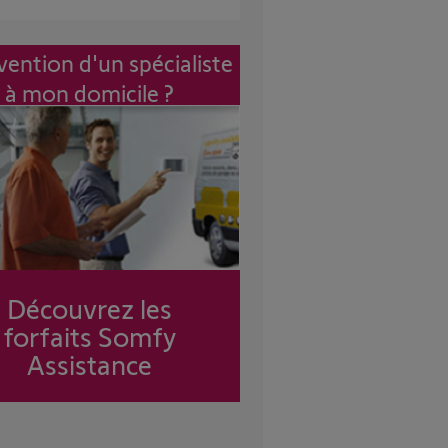
vention d'un spécialiste
à mon domicile ?
Découvrez les
forfaits Somfy
Assistance