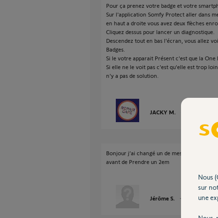
Pour ça prenez votre badge et votre smartph
Sur l'application Somfy Protect aller dans m
en haut a droite vous avez deux flèches enro
Cliquez dessus pour lancer un diagnostique.
Descendez tout en bas l'écran, vous allez voir
Badges.
Si le votre apparait Présent c'est que la One 
Si elle ne le voit pas c'est qu'elle est trop lo
n'y a pas de solution.
JACKY M.
il y a presque 
Bonjour j’ai changé un de mes badge et depuis
avant de Prendre un 2em
Nous (
sur not
une exp
Jérôme S.
il y a presque 5
Nous r