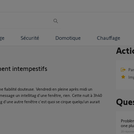
ge
Sécurité
Domotique
Chauffage
Acti
ent intempestifs
Par
Im
 fiabilité douteuse. Vendredi en pleine après midi un
ssage un intellitag d'une fenêtre, rien. Cette nuit à 3h40
Ques
g d'une autre fenêtre c'est quoi se cirque quelqu’un aurait
Problème de communication entre Somfy
one plus
20
répons