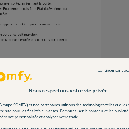
one et sortez en fermant la porte.
es Equipements puis faite Etat du Système tout
ulées.
 apparaitre la One, puis les sirène et les
le voit et ça doit marcher.
in de la porte d'entrée et à part la rapprocher il
5 ans
Continuer sans ac
Nous respectons votre vie privée
 ça ne l’a plus fait j’attend encore un peut
Groupe SOMFY) et nos partenaires utilisons des technologies telles que les 
re site pour les finalités suivantes: Personnaliser le contenu et les publicités
érience personnalisée et analyser notre trafic.
 ans
espectons votre droit à la confidentialité et vous pouvez choisir d’accep