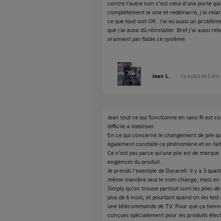
contre l'autre non c'est celui d'une porte qui
complétement le one et redémarré, j'ai relan
ce que tout soit OK. J'ai eu aussi un problème
que j'ai aussi dû réinstaller. Bref j'ai aussi re
vraiment pas fiable ce système.
Jean L.
il y a plus de 5 ans
Jean tout ce qui fonctionne en sans fil est 
difficile a stabiliser.
En ce qui concerne le changement de pile qui 
également constaté ce phénomène et en fait c'
Ce n'est pas parce qu'une pile est de marque
exigences du produit.
Je prends l'exemple de Duracell. Il y a 3 qualit
même manière seul le nom change, mais en t
Simply qu'on trouve partout sont les piles de 
plus de 6 mois, et pourtant quand on les tes
une télécommande de TV. Pour que ça tienne
conçues spécialement pour les produits éle