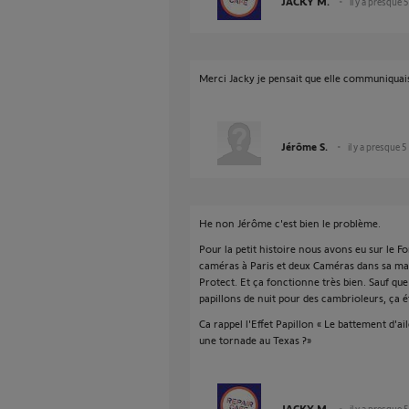
JACKY M.
il y a presque 
Merci Jacky je pensait que elle communiqua
Jérôme S.
il y a presque 5
He non Jérôme c'est bien le problème.
Pour la petit histoire nous avons eu sur le F
caméras à Paris et deux Caméras dans sa m
Protect. Et ça fonctionne très bien. Sauf qu
papillons de nuit pour des cambrioleurs, ça ét
Ca rappel l'Effet Papillon « Le battement d'ai
une tornade au Texas ?»
JACKY M.
il y a presque 