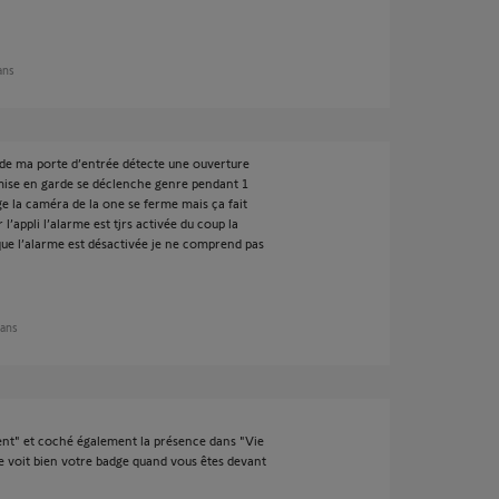
 ans
 de ma porte d’entrée détecte une ouverture
mise en garde se déclenche genre pendant 1
dge la caméra de la one se ferme mais ça fait
l’appli l’alarme est tjrs activée du coup la
que l’alarme est désactivée je ne comprend pas
 ans
igent" et coché également la présence dans "Vie
ne voit bien votre badge quand vous êtes devant