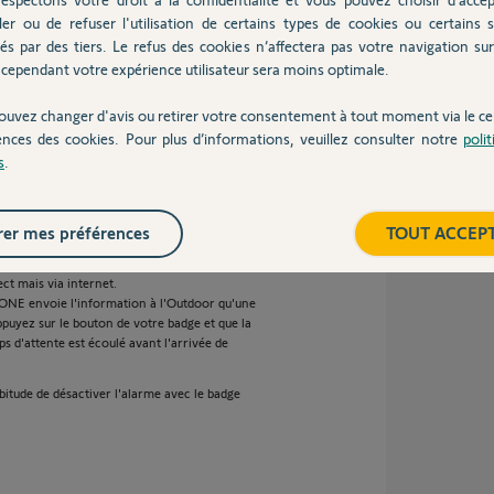
ler ou de refuser l'utilisation de certains types de cookies ou certains s
és par des tiers. Le refus des cookies n’affectera pas votre navigation sur 
dge automatiquement et que je désactive
 la mise en garde ma caméra outdoor se
cependant votre expérience utilisateur sera moins optimale.
rend pas pourquoi
ouvez changer d'avis ou retirer votre consentement à tout moment via le ce
ences des cookies. Pour plus d’informations, veuillez consulter notre
poli
s
.
 ans
er mes préférences
TOUT ACCEP
ct mais via internet.
 ONE envoie l'information à l'Outdoor qu'une
ppuyez sur le bouton de votre badge et que la
s d'attente est écoulé avant l'arrivée de
abitude de désactiver l'alarme avec le badge