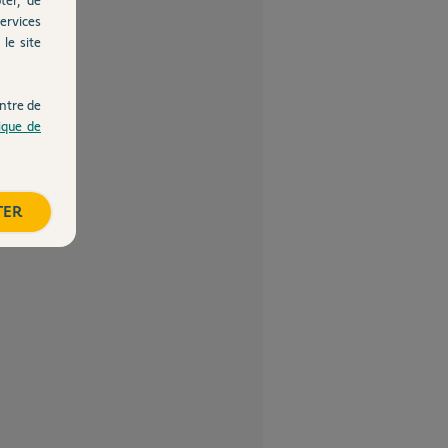
ervices
le site
ntre de
tique de
TER