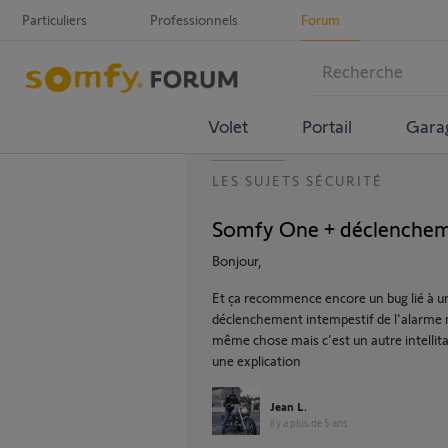
Particuliers
Professionnels
Forum
Volet
Portail
Gara
LES SUJETS SÉCURITÉ
Somfy One + déclenchem
Bonjour,
Et ça recommence encore un bug lié à une
déclenchement intempestif de l'alarme me
même chose mais c'est un autre intellita
une explication
Jean L.
il y a plus de 5 ans