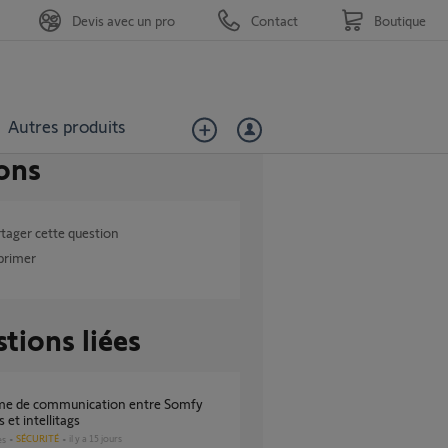
Devis avec un pro
Contact
Boutique
Autres produits
ons
tager cette question
primer
tions liées
 et intellitags
SÉCURITÉ
il y a 15 jours
es