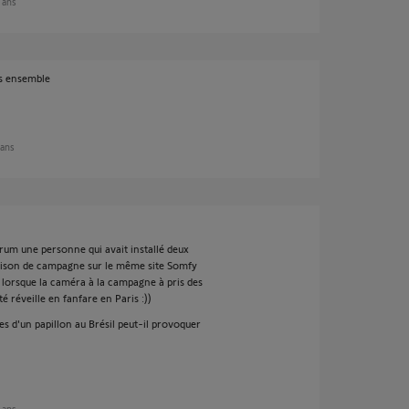
5 ans
is ensemble
 ans
orum une personne qui avait installé deux
aison de campagne sur le même site Somfy
e lorsque la caméra à la campagne à pris des
é réveille en fanfare en Paris :))
les d'un papillon au Brésil peut-il provoquer
5 ans