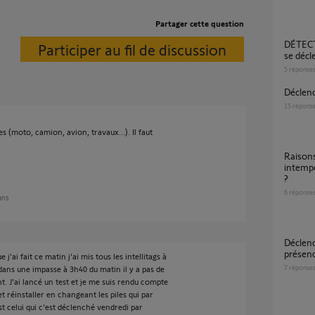
Partager cette question
DÉTECTEUR DE FUMÉE SF4100 qui sonne et
Participer au fil de discussion
se déc
5
réponse
Décle
15
répons
es (moto, camion, avion, travaux...). Il faut
Raisons pouvant expliquer déclenchements
intempe
?
6
réponse
 ans
déclenchement intempestif détecteur
présen
j'ai fait ce matin j'ai mis tous les intellitags à
7
réponse
dans une impasse à 3h40 du matin il y a pas de
 J'ai lancé un test et je me suis rendu compte
 et réinstaller en changeant les piles qui par
st celui qui c'est déclenché vendredi par