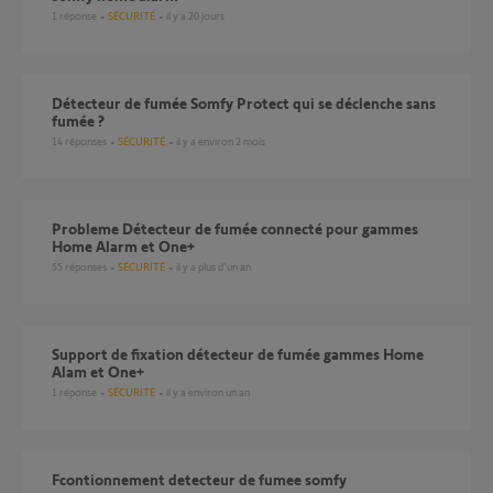
1
réponse
SÉCURITÉ
il y a 20 jours
Détecteur de fumée Somfy Protect qui se déclenche sans
fumée ?
14
réponses
SÉCURITÉ
il y a environ 2 mois
Probleme Détecteur de fumée connecté pour gammes
Home Alarm et One+
55
réponses
SÉCURITÉ
il y a plus d'un an
Support de fixation détecteur de fumée gammes Home
Alam et One+
1
réponse
SÉCURITÉ
il y a environ un an
Fcontionnement detecteur de fumee somfy