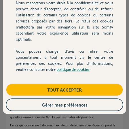
Nous respectons votre droit à la confidentialité et vous
Chauffage
condamné à acheter chez Somfy l'un des systèmes de protection cité
pouvez choisir d’accepter, de contrôler ou de refuser
ci-dessus.
l'utilisation de certains types de cookies ou certains
3) Toujours pour pouvoir le gérer à distance, existe-t-il une autre
services proposés par des tiers. Le refus des cookies
Autres produits
solution ?
n’affectera pas votre navigation sur le site Somfy
Merci,
cependant votre expérience utilisateur sera moins
optimale.
Anonyme
il y a plus de 5 ans
Vous pouvez changer d'avis ou retirer votre
Participer au fil de discussion
Devis avec un pro
consentement à tout moment via le centre de
préférences des cookies. Pour plus d’informations,
veuillez consulter notre
politique de cookies
.
Contact
Réponses
Boutique
TOUT ACCEPTER
Bonjour Franck
Dans les caractéristiques de la bête il est indiqué qu'il communique en
Gérer mes préférences
868Mhz donc la fréquence des accessoires Home Alarm / One /One+.
Il ne peut donc pas communiquer seul avec l'application Somfy protect
qui elle communique en WIFI avec les matériels précités.
En ce qui concerne Tahoma, il existe un détecteur spécifique. Ci joint la