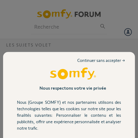
Particuliers
Professionnels
Forum
LES SUJETS VOLET
Volet
Changer un ancien modèle de
Continuer sans accepter →
télécommande pour les volets roulants de
Portail
la porte et du garage
Bonjour,
Garage
Nous respectons votre vie privée
Nous avons des anciens modèles de
telecommandes Somfy
Nous (Groupe SOMFY) et nos partenaires utilisons des
Sécurité
(ERYTE40000) que nous souhaitions
technologies telles que les cookies sur notre site pour les
changer pour un nouveau modèle,
finalités suivantes: Personnaliser le contenu et les
est-ce possible ?
publicités, offrir une expérience personnalisée et analyser
Domotique
Il s'agit des volets roulants de notre
notre trafic.
porte principale et de notre
dependance-garage.