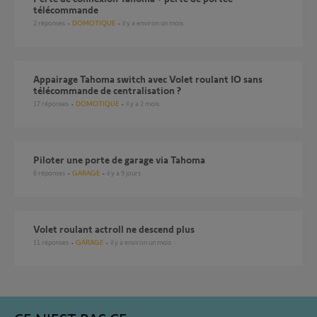
télécommande
2
réponses
DOMOTIQUE
il y a environ un mois
Appairage Tahoma switch avec Volet roulant IO sans
télécommande de centralisation ?
17
réponses
DOMOTIQUE
il y a 2 mois
Piloter une porte de garage via Tahoma
6
réponses
GARAGE
il y a 9 jours
Volet roulant actroll ne descend plus
11
réponses
GARAGE
il y a environ un mois