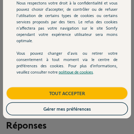
Nous respectons votre droit à la confidentialité et vous
Chauffage
pouvez choisir d’accepter, de contrôler ou de refuser
Veuillez trouvez ci-joint les modèles
l'utilisation de certains types de cookies ou certains
de nos telecommandes.
services proposés par des tiers. Le refus des cookies
Autres produits
Merci à vous de votre aide.
n’affectera pas votre navigation sur le site Somfy
cependant votre expérience utilisateur sera moins
Cordialement,
optimale.
Vous pouvez changer d'avis ou retirer votre
Devis avec un pro
consentement à tout moment via le centre de
préférences des cookies. Pour plus d’informations,
veuillez consulter notre
politique de cookies
.
Contact
Doraling L.
il y a plus de 5 ans
Boutique
TOUT ACCEPTER
Participer au fil de discussion
Gérer mes préférences
Réponses