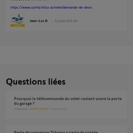
https://www.somfy.fr/ou-acheter/demande-de-devis
Jean-Luc B.
il y a plus de 5 ans
Questions liées
pourquoi la télécommande du volet roulant ouvre la porte
du garage ?
3
réponses
DOMOTIQUE
il y a 17 jours
perte de connexion Tahoma + perte de portée