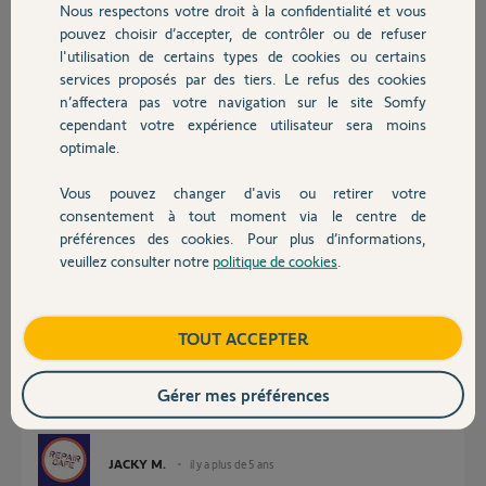
Nous respectons votre droit à la confidentialité et vous
Chauffage
pouvez choisir d’accepter, de contrôler ou de refuser
Je mets en PJ le message d'erreur.
l'utilisation de certains types de cookies ou certains
Merci par avance pour votre aide.
services proposés par des tiers. Le refus des cookies
Autres produits
n’affectera pas votre navigation sur le site Somfy
Damien
cependant votre expérience utilisateur sera moins
optimale.
Damien D.
il y a plus de 5 ans
Vous pouvez changer d'avis ou retirer votre
Devis avec un pro
Participer au fil de discussion
consentement à tout moment via le centre de
préférences des cookies. Pour plus d’informations,
veuillez consulter notre
politique de cookies
.
Contact
Réponses
Boutique
TOUT ACCEPTER
Bonsoir Damien
Gérer mes préférences
Pour réinitialiser le mot de passe il faut utiliser le lien ci dessous
https://accounts.somfy.com/resetting/request
JACKY M.
il y a plus de 5 ans