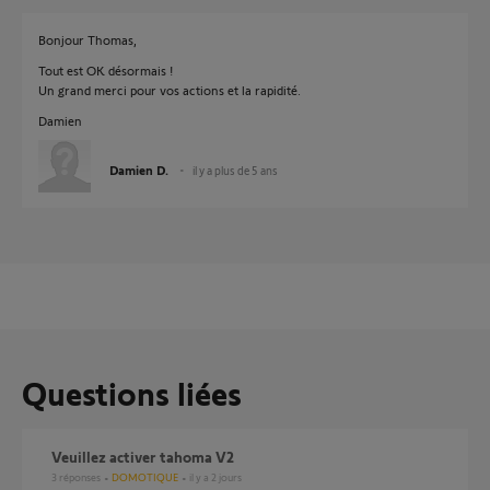
Bonjour Thomas,
Tout est OK désormais !
Un grand merci pour vos actions et la rapidité.
Damien
Damien D.
il y a plus de 5 ans
Questions liées
Veuillez activer tahoma V2
3
réponses
DOMOTIQUE
il y a 2 jours