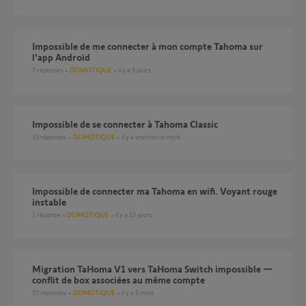
Impossible de me connecter à mon compte Tahoma sur
l'app Android
7
réponses
DOMOTIQUE
il y a 9 jours
Impossible de se connecter à Tahoma Classic
15
réponses
DOMOTIQUE
il y a environ un mois
Impossible de connecter ma Tahoma en wifi. Voyant rouge
instable
1
réponse
DOMOTIQUE
il y a 15 jours
Migration TaHoma V1 vers TaHoma Switch impossible —
conflit de box associées au même compte
55
réponses
DOMOTIQUE
il y a 3 mois