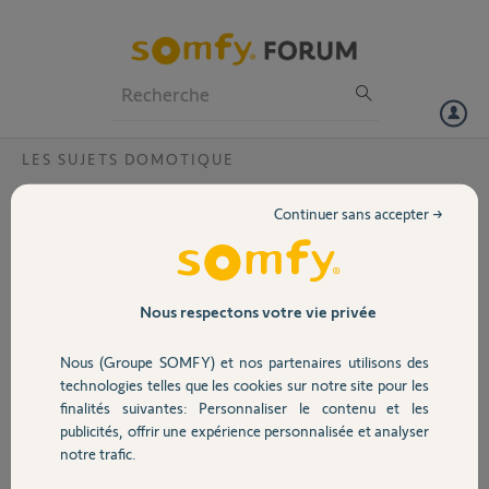
Particuliers
Professionnels
Forum
LES SUJETS DOMOTIQUE
Volet
Impossible d'activer ma Tahoma
Continuer sans accepter →
Bonjour,
Portail
Nouveau possesseur
d'une Tahoma que je
Garage
Nous respectons votre vie privée
viens d'acheter ce jour, je
m'empresse de la
Nous (Groupe SOMFY) et nos partenaires utilisons des
brancher et d'aller l'activer sur Somfy Connect.
Sécurité
technologies telles que les cookies sur notre site pour les
Cependant impossible de procéder à l'activation. Lors de la saisie de
finalités suivantes: Personnaliser le contenu et les
mon email, je passe à la saisie de mot de passe comme si un compte
publicités, offrir une expérience personnalisée et analyser
Domotique
était reconnu. Je saisis le mot de passe mais impossible de valider.
notre trafic.
J'ai essayé de reset mon password mais même problème.