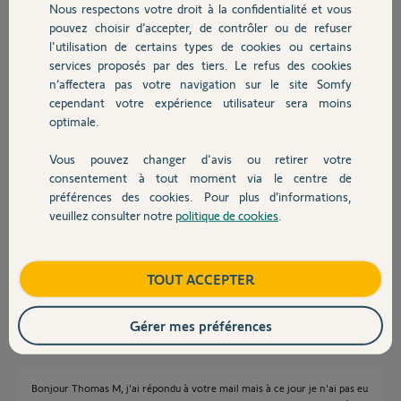
Nous respectons votre droit à la confidentialité et vous
Chauffage
Christelle V.
pouvez choisir d’accepter, de contrôler ou de refuser
il y a plus de 5 ans
l'utilisation de certains types de cookies ou certains
Participer au fil de discussion
services proposés par des tiers. Le refus des cookies
Autres produits
n’affectera pas votre navigation sur le site Somfy
cependant votre expérience utilisateur sera moins
optimale.
Réponses
Vous pouvez changer d'avis ou retirer votre
Devis avec un pro
consentement à tout moment via le centre de
Bonjour Christelle,
préférences des cookies. Pour plus d’informations,
Afin d'effectuer le remboursement de l'abonnement prélevé en trop, je
veuillez consulter notre
politique de cookies
.
Contact
vais avoir besoin d'informations personnelles et c'est pour cette raison
que je viens de vous envoyer un email.
Bonne journée,
Boutique
TOUT ACCEPTER
Thomas M.
il y a plus de 5 ans
Gérer mes préférences
Bonjour Thomas M, j'ai répondu à votre mail mais à ce jour je n'ai pas eu