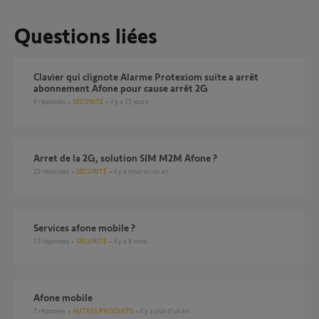
Questions liées
Clavier qui clignote Alarme Protexiom suite a arrêt
abonnement Afone pour cause arrêt 2G
6
réponses
SÉCURITÉ
il y a 25 jours
Arret de la 2G, solution SIM M2M Afone ?
25
réponses
SÉCURITÉ
il y a environ un an
services afone mobile ?
13
réponses
SÉCURITÉ
il y a 8 mois
afone mobile
7
réponses
AUTRES PRODUITS
il y a plus d'un an