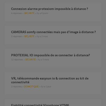
Connexion alarme protexiom impossible à distance ?
4
réponses
SÉCURITÉ
il y a 6 jours
CAMERAS somfy connectées mais pas d'image à distance ?
2
réponses
SÉCURITÉ
il y a 2 mois
PROTEXIAL IO impossible de se connecter à distance?
12
réponses
SÉCURITÉ
il y a 5 mois
VR, télécommande easysun io & connection au kit de
connectivité
2
réponses
DOMOTIQUE
il y a 1 jour
Fiabilité connectivité Visophone VT500