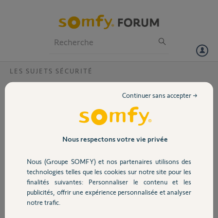
Particuliers
Professionnels
Forum
LES SUJETS SÉCURITÉ
Volet
connection a distance ?
Continuer sans accepter →
Bonjour,
Portail
J ai une alarme
protexiom et depuis que
Garage
Nous respectons votre vie privée
je suis passé à la Freebox
pop il m est impossible de
Nous (Groupe SOMFY) et nos partenaires utilisons des
me connecter à mon
Sécurité
technologies telles que les cookies sur notre site pour les
alarme a distance alors que je peux me connecter en wifi
finalités suivantes: Personnaliser le contenu et les
pouvez vous m aider?
publicités, offrir une expérience personnalisée et analyser
Domotique
svp
notre trafic.
numero de transmetteur 537107