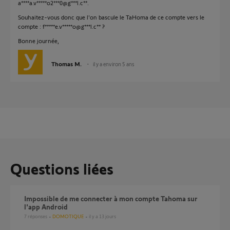
a****a.v*****o2***0@g***l.c**.
Souhaitez-vous donc que l'on bascule le TaHoma de ce compte vers le
compte : f*****e.v*****o@g***l.c** ?
Bonne journée,
Thomas M.
il y a environ 5 ans
Questions liées
Impossible de me connecter à mon compte Tahoma sur
l'app Android
7
réponses
DOMOTIQUE
il y a 13 jours