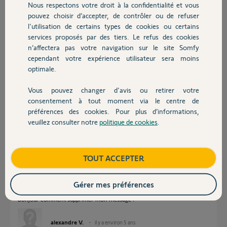
Nous respectons votre droit à la confidentialité et vous
Chauffage
Participer au fil de discussion
pouvez choisir d’accepter, de contrôler ou de refuser
l'utilisation de certains types de cookies ou certains
services proposés par des tiers. Le refus des cookies
Autres produits
n’affectera pas votre navigation sur le site Somfy
Réponses
cependant votre expérience utilisateur sera moins
optimale.
Bonjour Alexandre
Vous pouvez changer d'avis ou retirer votre
Devis avec un pro
Lisez les CGU du forum. Vous y verrez qu'il n'est pas autorisé d'y laisser
consentement à tout moment via le centre de
des coordonnées personnelles. (adresses mail par exemple). Patientez,
préférences des cookies. Pour plus d’informations,
un Yellow reviendra vers vous.
veuillez consulter notre
politique de cookies
.
Contact
Bonne journée !
Jean-Luc B.
il y a environ 5 ans
Boutique
TOUT ACCEPTER
Gérer mes préférences
Bonjour comment supprimer mon message ?
alexandre V.
il y a environ 5 ans