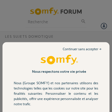
Particuliers
Professionnels
Forum
LES SUJETS DOMOTIQUE
Volet
Tahoma compte
Continuer sans accepter →
Bonjour,
Portail
nous avons déménagé avec aussi le piratage du compte email de ma
femme l'ancien était
xxxxxxxxxxxxxxxxxxxxxx
Garage
Nous respectons votre vie privée
le nouveau est xxxxxxxxxxxxxxxxxx pouvez vous rattacher notre
Tahoma pin 1202 7379 9052 ou il y a aussi un Somfy Protec
Nous (Groupe SOMFY) et nos partenaires utilisons des
Sécurité
technologies telles que les cookies sur notre site pour les
Merci, d'avance
finalités suivantes: Personnaliser le contenu et les
Cordialement Alexandre
publicités, offrir une expérience personnalisée et analyser
Domotique
notre trafic.
alexandre V.
il y a environ 5 ans