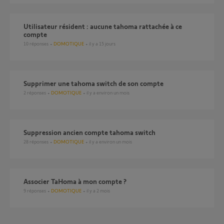
Utilisateur résident : aucune tahoma rattachée à ce
compte
10
réponses
DOMOTIQUE
il y a 15 jours
supprimer une tahoma switch de son compte
2
réponses
DOMOTIQUE
il y a environ un mois
Suppression ancien compte tahoma switch
28
réponses
DOMOTIQUE
il y a environ un mois
Associer TaHoma à mon compte ?
9
réponses
DOMOTIQUE
il y a 2 mois